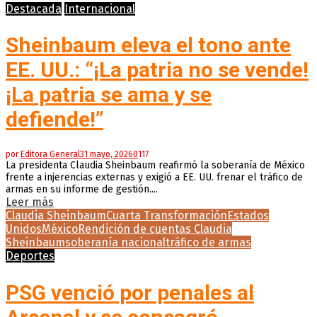
Destacada
Internacional
Sheinbaum eleva el tono ante
EE. UU.: “¡La patria no se vende!
¡La patria se ama y se
defiende!”
por
Editora General
31 mayo, 2026
0
117
La presidenta Claudia Sheinbaum reafirmó la soberanía de México
frente a injerencias externas y exigió a EE. UU. frenar el tráfico de
armas en su informe de gestión....
Leer más
Claudia Sheinbaum
Cuarta Transformación
Estados
Unidos
México
Rendición de cuentas Claudia
Sheinbaum
soberanía nacional
tráfico de armas
Deportes
PSG venció por penales al