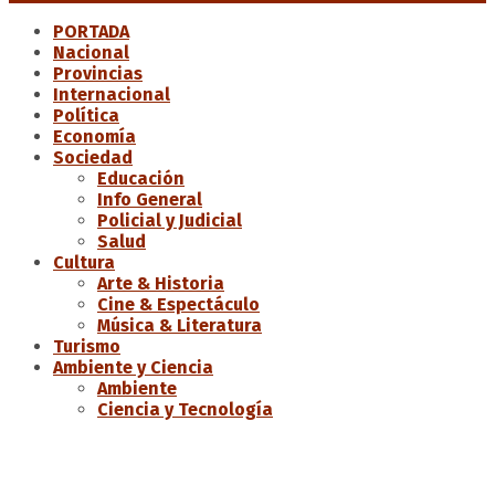
PORTADA
Nacional
Provincias
Internacional
Política
Economía
Sociedad
Educación
Info General
Policial y Judicial
Salud
Cultura
Arte & Historia
Cine & Espectáculo
Música & Literatura
Turismo
Ambiente y Ciencia
Ambiente
Ciencia y Tecnología