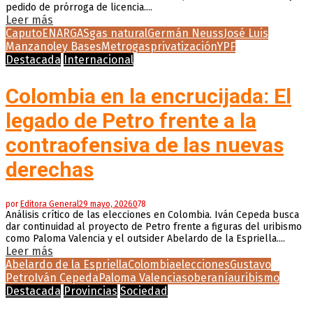
pedido de prórroga de licencia....
Leer más
Caputo
ENARGAS
gas natural
Germán Neuss
José Luis
Manzano
ley Bases
Metrogas
privatización
YPF
Destacada
Internacional
Colombia en la encrucijada: El
legado de Petro frente a la
contraofensiva de las nuevas
derechas
por
Editora General
29 mayo, 2026
0
78
Análisis crítico de las elecciones en Colombia. Iván Cepeda busca
dar continuidad al proyecto de Petro frente a figuras del uribismo
como Paloma Valencia y el outsider Abelardo de la Espriella....
Leer más
Abelardo de la Espriella
Colombia
elecciones
Gustavo
Petro
Iván Cepeda
Paloma Valencia
soberanía
uribismo
Destacada
Provincias
Sociedad