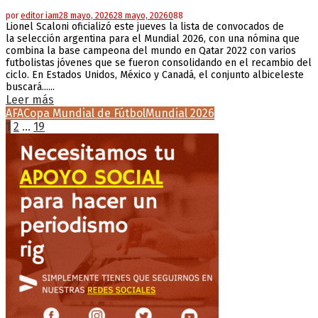
por
editor iam
28 mayo, 2026
28 mayo, 2026
0
88
Lionel Scaloni oficializó este jueves la lista de convocados de
la selección argentina para el Mundial 2026, con una nómina que
combina la base campeona del mundo en Qatar 2022 con varios
futbolistas jóvenes que se fueron consolidando en el recambio del
ciclo. En Estados Unidos, México y Canadá, el conjunto albiceleste
buscará......
Leer más
AFA
Copa Mundial de Fútbol
Mundial 2026
Paginación
1
2
…
19
de
entradas