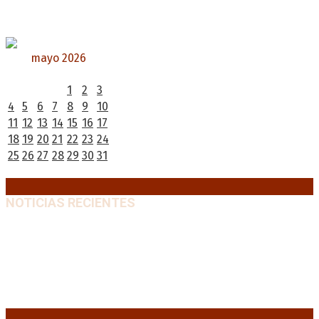
mayo 2026
L
M
X
J
V
S
D
1
2
3
4
5
6
7
8
9
10
11
12
13
14
15
16
17
18
19
20
21
22
23
24
25
26
27
28
29
30
31
« Abr
Jun »
NOTICIAS RECIENTES
Diego Forlán será el nuevo técnico de la Selección de
Uruguay: «La vuelta de la leyenda»
6 agosto, 2026
Milo J cierra su gira mundial en la Argentina: Será en
el Estadio Mario Alberto Kempes
6 agosto, 2026
Crisis energética en Europa: Reservas de gas en
niveles críticos para el invierno
6 agosto, 2026