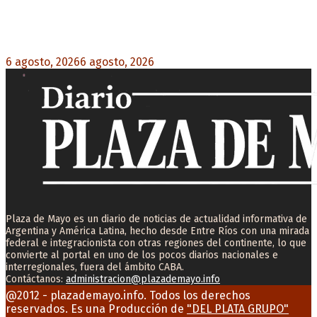
Milo J cierra su gira mundial en la Argentina:
Será en el Estadio Mario Alberto Kempes
6 agosto, 2026
6 agosto, 2026
0
Plaza de Mayo es un diario de noticias de actualidad informativa de
Argentina y América Latina, hecho desde Entre Ríos con una mirada
federal e integracionista con otras regiones del continente, lo que
convierte al portal en uno de los pocos diarios nacionales e
interregionales, fuera del ámbito CABA.
Contáctanos:
administracion@plazademayo.info
Facebook
Twitter
Instagram
Youtube
Email
@2012 - plazademayo.info. Todos los derechos
reservados. Es una Producción de
"DEL PLATA GRUPO"