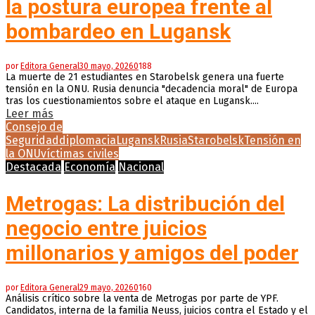
la postura europea frente al
bombardeo en Lugansk
por
Editora General
30 mayo, 2026
0
188
La muerte de 21 estudiantes en Starobelsk genera una fuerte
tensión en la ONU. Rusia denuncia "decadencia moral" de Europa
tras los cuestionamientos sobre el ataque en Lugansk....
Leer más
Consejo de
Seguridad
diplomacia
Lugansk
Rusia
Starobelsk
Tensión en
la ONU
víctimas civiles
Destacada
Economía
Nacional
Metrogas: La distribución del
negocio entre juicios
millonarios y amigos del poder
por
Editora General
29 mayo, 2026
0
160
Análisis crítico sobre la venta de Metrogas por parte de YPF.
Candidatos, interna de la familia Neuss, juicios contra el Estado y el