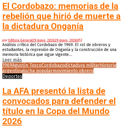
El Cordobazo: memorias de la
rebelión que hirió de muerte a
la dictadura Onganía
por
Editora General
29 mayo, 2026
29 mayo, 2026
0
52
Análisis crítico del Cordobazo de 1969. El rol de obreros y
estudiantes, la represión de Onganía y la construcción de una
memoria histórica que sigue vigente....
Leer más
1969
Agustín Tosco
Cordobazo
dictadura militar
historia
argentina
lucha popular
movimiento obrero
Deportes
La AFA presentó la lista de
convocados para defender el
título en la Copa del Mundo
2026