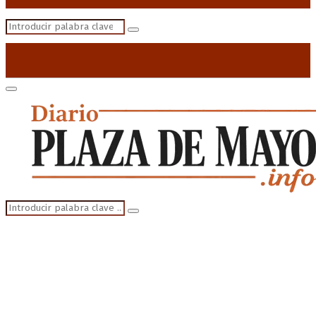
Search
Search
for:
Primary
Menu
Search
Search
for: