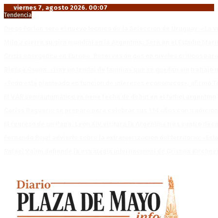
viernes 7, agosto 2026. 00:07
Tendencia
Diego Forlán será el nuevo técnico de la Selección de Uruguay: «La v
Milo J cierra su gira mundial en la Argentina: Será en el Estadio Mar
Crisis energética en Europa: Reservas de gas en niveles críticos para
Blanca Osuna: «Hay un tendal de familias que se quedan sin trabajo 
«Todo está planteado en función de intereses económicos», afirmó T
El VAR semiautomático ya tiene fecha de debut en el fútbol argentino
Carlos Beguerie se prepara para celebrar sus 114 años con tradició
El regreso de un Papa: León XIV visitará la Argentina tras cuatro déc
Fernando Rejal advierte sobre la extranjerización del territorio: «E
Rafael Valim defiende la estrategia internacional de Cristina Kirchne