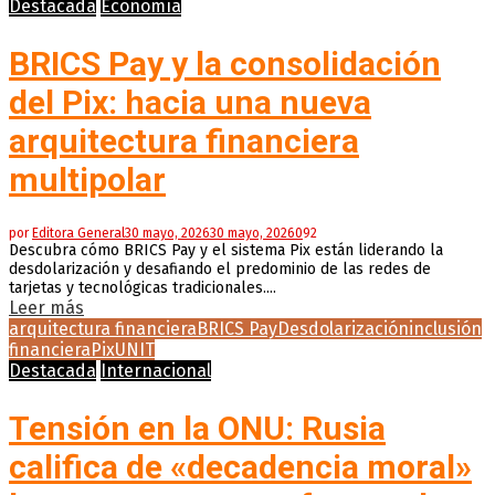
Destacada
Economía
BRICS Pay y la consolidación
del Pix: hacia una nueva
arquitectura financiera
multipolar
por
Editora General
30 mayo, 2026
30 mayo, 2026
0
92
Descubra cómo BRICS Pay y el sistema Pix están liderando la
desdolarización y desafiando el predominio de las redes de
tarjetas y tecnológicas tradicionales....
Leer más
arquitectura financiera
BRICS Pay
Desdolarización
inclusión
financiera
Pix
UNIT
Destacada
Internacional
Tensión en la ONU: Rusia
califica de «decadencia moral»