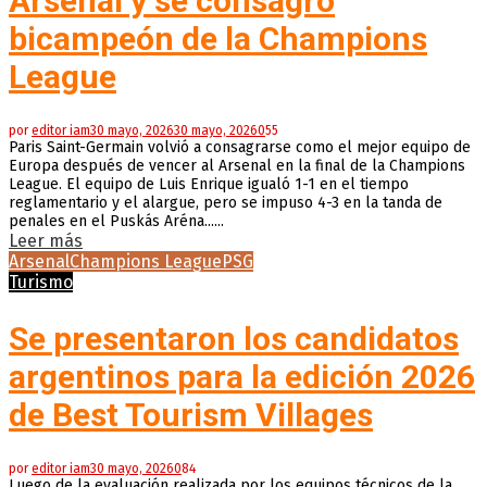
Arsenal y se consagró
bicampeón de la Champions
League
por
editor iam
30 mayo, 2026
30 mayo, 2026
0
55
Paris Saint-Germain volvió a consagrarse como el mejor equipo de
Europa después de vencer al Arsenal en la final de la Champions
League. El equipo de Luis Enrique igualó 1-1 en el tiempo
reglamentario y el alargue, pero se impuso 4-3 en la tanda de
penales en el Puskás Aréna......
Leer más
Arsenal
Champions League
PSG
Turismo
Se presentaron los candidatos
argentinos para la edición 2026
de Best Tourism Villages
por
editor iam
30 mayo, 2026
0
84
Luego de la evaluación realizada por los equipos técnicos de la