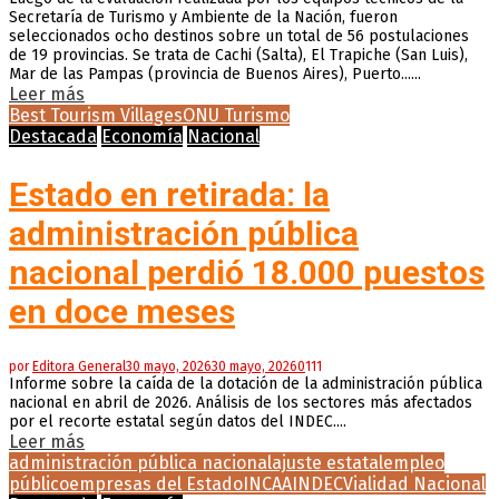
Secretaría de Turismo y Ambiente de la Nación, fueron
seleccionados ocho destinos sobre un total de 56 postulaciones
de 19 provincias. Se trata de Cachi (Salta), El Trapiche (San Luis),
Mar de las Pampas (provincia de Buenos Aires), Puerto......
Leer más
Best Tourism Villages
ONU Turismo
Destacada
Economía
Nacional
Estado en retirada: la
administración pública
nacional perdió 18.000 puestos
en doce meses
por
Editora General
30 mayo, 2026
30 mayo, 2026
0
111
Informe sobre la caída de la dotación de la administración pública
nacional en abril de 2026. Análisis de los sectores más afectados
por el recorte estatal según datos del INDEC....
Leer más
administración pública nacional
ajuste estatal
empleo
público
empresas del Estado
INCAA
INDEC
Vialidad Nacional