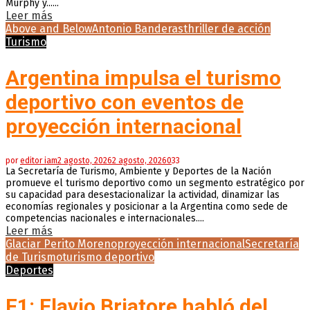
Murphy y......
Leer más
Above and Below
Antonio Banderas
thriller de acción
Turismo
Argentina impulsa el turismo
deportivo con eventos de
proyección internacional
por
editor iam
2 agosto, 2026
2 agosto, 2026
0
33
La Secretaría de Turismo, Ambiente y Deportes de la Nación
promueve el turismo deportivo como un segmento estratégico por
su capacidad para desestacionalizar la actividad, dinamizar las
economías regionales y posicionar a la Argentina como sede de
competencias nacionales e internacionales....
Leer más
Glaciar Perito Moreno
proyección internacional
Secretaría
de Turismo
turismo deportivo
Deportes
F1: Flavio Briatore habló del