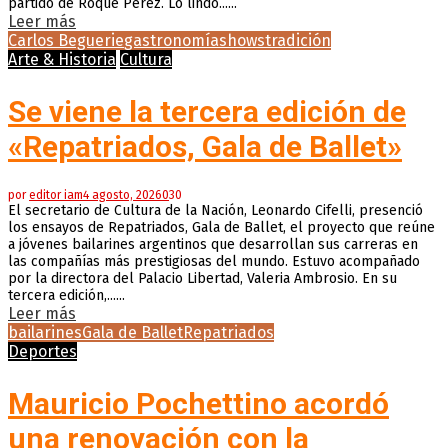
partido de Roque Pérez. Lo lindo......
Leer más
Carlos Beguerie
gastronomía
shows
tradición
Arte & Historia
Cultura
Se viene la tercera edición de
«Repatriados, Gala de Ballet»
por
editor iam
4 agosto, 2026
0
30
El secretario de Cultura de la Nación, Leonardo Cifelli, presenció
los ensayos de Repatriados, Gala de Ballet, el proyecto que reúne
a jóvenes bailarines argentinos que desarrollan sus carreras en
las compañías más prestigiosas del mundo. Estuvo acompañado
por la directora del Palacio Libertad, Valeria Ambrosio. En su
tercera edición,......
Leer más
bailarines
Gala de Ballet
Repatriados
Deportes
Mauricio Pochettino acordó
una renovación con la