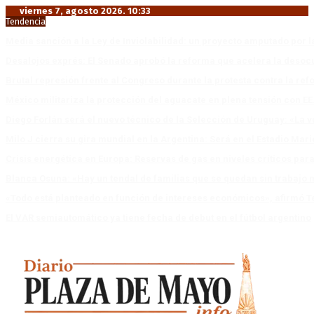
viernes 7, agosto 2026. 10:33
Tendencia
Media sanción a la Ley de Inviolabilidad: un proyecto amputado por l
Desalojos exprés: El Senado aprobó la reforma que acelera la deso
Brutal represión frente al Congreso durante la protesta contra la re
México militariza la protección del aguacate en plena tensión con EE
Diego Forlán será el nuevo técnico de la Selección de Uruguay: «La v
Milo J cierra su gira mundial en la Argentina: Será en el Estadio Mar
Crisis energética en Europa: Reservas de gas en niveles críticos para
Blanca Osuna: «Hay un tendal de familias que se quedan sin trabajo 
«Todo está planteado en función de intereses económicos», afirmó T
El VAR semiautomático ya tiene fecha de debut en el fútbol argentino