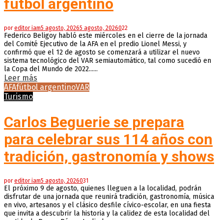
fútbol argentino
por
editor iam
5 agosto, 2026
5 agosto, 2026
0
22
Federico Beligoy habló este miércoles en el cierre de la jornada
del Comité Ejecutivo de la AFA en el predio Lionel Messi, y
confirmó que el 12 de agosto se comenzará a utilizar el nuevo
sistema tecnológico del VAR semiautomático, tal como sucedió en
la Copa del Mundo de 2022......
Leer más
AFA
fútbol argentino
VAR
Turismo
Carlos Beguerie se prepara
para celebrar sus 114 años con
tradición, gastronomía y shows
por
editor iam
5 agosto, 2026
0
31
El próximo 9 de agosto, quienes lleguen a la localidad, podrán
disfrutar de una jornada que reunirá tradición, gastronomía, música
en vivo, artesanos y el clásico desfile cívico-escolar, en una fiesta
que invita a descubrir la historia y la calidez de esta localidad del