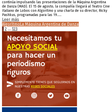
continúa impulsando las presentaciones de la Máquina Argentina
de Danza (MAD). El 15 de agosto, la compañía llegará al Teatro Cine
Italiano de Lobos con Algoritmo y una charla de su director, Ricky
Pashkus, programadas para las 19......
Leer más
Algoritmo
La Máquina Argentina de Danza
Paginación
1
2
…
123
de
entradas