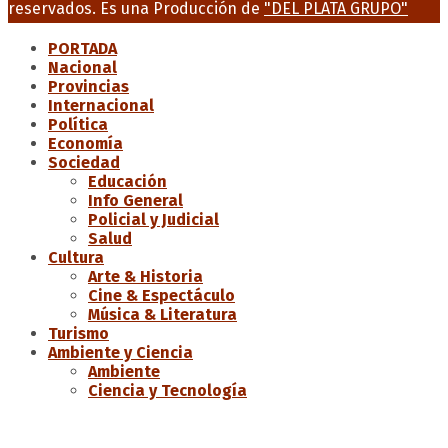
reservados. Es una Producción de
"DEL PLATA GRUPO"
PORTADA
Nacional
Provincias
Internacional
Política
Economía
Sociedad
Educación
Info General
Policial y Judicial
Salud
Cultura
Arte & Historia
Cine & Espectáculo
Música & Literatura
Turismo
Ambiente y Ciencia
Ambiente
Ciencia y Tecnología