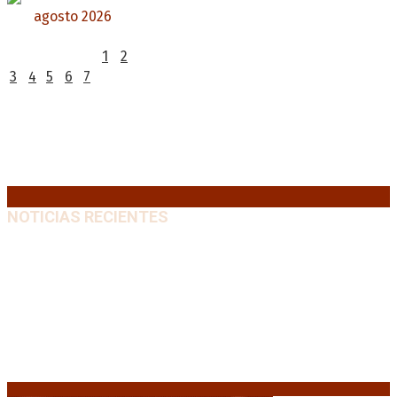
agosto 2026
L
M
X
J
V
S
D
1
2
3
4
5
6
7
8
9
10
11
12
13
14
15
16
17
18
19
20
21
22
23
24
25
26
27
28
29
30
31
« Jul
NOTICIAS RECIENTES
Media sanción a la Ley de Inviolabilidad: un proyecto
amputado por la presión social y el rechazo federal
7
agosto, 2026
Desalojos exprés: El Senado aprobó la reforma que
acelera la desocupación de inmuebles
7 agosto, 2026
Brutal represión frente al Congreso durante la
protesta contra la reforma de la propiedad privada
7 agosto, 2026