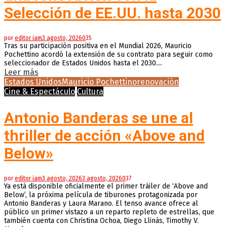
Selección de EE.UU. hasta 2030
por
editor iam
3 agosto, 2026
0
35
Tras su participación positiva en el Mundial 2026, Mauricio
Pochettino acordó la extensión de su contrato para seguir como
seleccionador de Estados Unidos hasta el 2030....
Leer más
Estados Unidos
Mauricio Pochettino
renovación
Cine & Espectáculo
Cultura
Antonio Banderas se une al
thriller de acción «Above and
Below»
por
editor iam
3 agosto, 2026
3 agosto, 2026
0
37
Ya está disponible oficialmente el primer tráiler de ‘Above and
Below’, la próxima película de tiburones protagonizada por
Antonio Banderas y Laura Marano. El tenso avance ofrece al
público un primer vistazo a un reparto repleto de estrellas, que
también cuenta con Christina Ochoa, Diego Llinás, Timothy V.