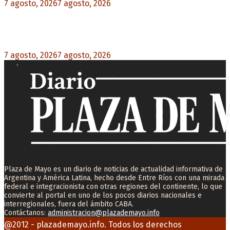
7 agosto, 2026
7 agosto, 2026
0
Desalojos exprés: El Senado aprobó la reforma
que acelera la desocupación de inmuebles
7 agosto, 2026
7 agosto, 2026
0
Plaza de Mayo es un diario de noticias de actualidad informativa de
Argentina y América Latina, hecho desde Entre Ríos con una mirada
federal e integracionista con otras regiones del continente, lo que
convierte al portal en uno de los pocos diarios nacionales e
interregionales, fuera del ámbito CABA.
Contáctanos:
administracion@plazademayo.info
Facebook
Twitter
Instagram
Youtube
Email
@2012 - plazademayo.info. Todos los derechos