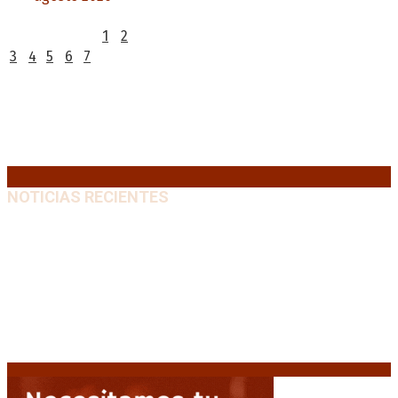
L
M
X
J
V
S
D
1
2
3
4
5
6
7
8
9
10
11
12
13
14
15
16
17
18
19
20
21
22
23
24
25
26
27
28
29
30
31
« Jul
NOTICIAS RECIENTES
Media sanción a la Ley de Inviolabilidad: un proyecto
amputado por la presión social y el rechazo federal
7
agosto, 2026
Desalojos exprés: El Senado aprobó la reforma que
acelera la desocupación de inmuebles
7 agosto, 2026
Brutal represión frente al Congreso durante la
protesta contra la reforma de la propiedad privada
7 agosto, 2026