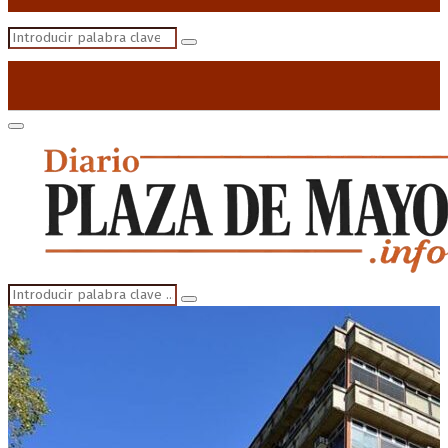
Search
Search
for:
Primary
Menu
Search
Search
for: