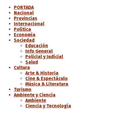
PORTADA
Nacional
Provincias
Internacional
Política
Economía
Sociedad
Educación
Info General
Policial y Judicial
Salud
Cultura
Arte & Historia
Cine & Espectáculo
Música & Literatura
Turismo
Ambiente y Ciencia
Ambiente
Ciencia y Tecnología