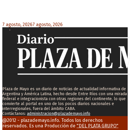
Desalojos exprés: El Senado aprobó la reforma
que acelera la desocupación de inmuebles
7 agosto, 2026
7 agosto, 2026
0
Plaza de Mayo es un diario de noticias de actualidad informativa de
Argentina y América Latina, hecho desde Entre Ríos con una mirada
federal e integracionista con otras regiones del continente, lo que
convierte al portal en uno de los pocos diarios nacionales e
interregionales, fuera del ámbito CABA.
Contáctanos:
administracion@plazademayo.info
Facebook
Twitter
Instagram
Youtube
Email
@2012 - plazademayo.info. Todos los derechos
reservados. Es una Producción de
"DEL PLATA GRUPO"