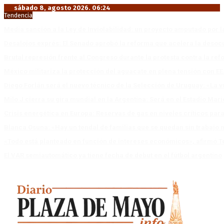
sábado 8, agosto 2026. 06:24
Tendencia
Media sanción a la Ley de Inviolabilidad: un proyecto amputado por l
Desalojos exprés: El Senado aprobó la reforma que acelera la deso
Brutal represión frente al Congreso durante la protesta contra la re
México militariza la protección del aguacate en plena tensión con EE
Diego Forlán será el nuevo técnico de la Selección de Uruguay: «La v
Milo J cierra su gira mundial en la Argentina: Será en el Estadio Mar
Crisis energética en Europa: Reservas de gas en niveles críticos para
Blanca Osuna: «Hay un tendal de familias que se quedan sin trabajo 
«Todo está planteado en función de intereses económicos», afirmó T
El VAR semiautomático ya tiene fecha de debut en el fútbol argentino