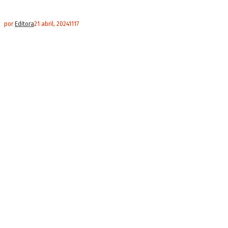
por
Editora
21 abril, 2024
1117