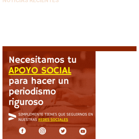
NOTICIAS RECIENTES
Diego Forlán será el nuevo técnico de la Selección de
Uruguay: «La vuelta de la leyenda»
6 agosto, 2026
Milo J cierra su gira mundial en la Argentina: Será en
el Estadio Mario Alberto Kempes
6 agosto, 2026
Crisis energética en Europa: Reservas de gas en
niveles críticos para el invierno
6 agosto, 2026