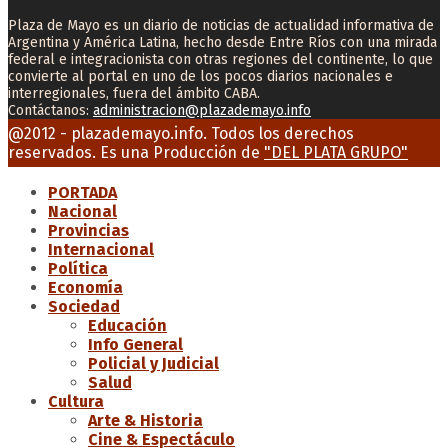
Plaza de Mayo es un diario de noticias de actualidad informativa de
Argentina y América Latina, hecho desde Entre Ríos con una mirada
federal e integracionista con otras regiones del continente, lo que
convierte al portal en uno de los pocos diarios nacionales e
interregionales, fuera del ámbito CABA.
Contáctanos:
administracion@plazademayo.info
Facebook
Twitter
Instagram
Youtube
Email
@2012 - plazademayo.info. Todos los derechos
reservados. Es una Producción de
"DEL PLATA GRUPO"
PORTADA
Nacional
Provincias
Internacional
Política
Economía
Sociedad
Educación
Info General
Policial y Judicial
Salud
Cultura
Arte & Historia
Cine & Espectáculo