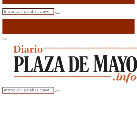
Search
Search
for:
Primary
Menu
Search
Search
for: