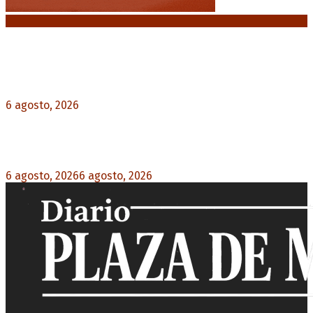
Noticias destacadas
Diego Forlán será el nuevo técnico de la
Selección de Uruguay: «La vuelta de la leyenda»
6 agosto, 2026
0
Milo J cierra su gira mundial en la Argentina:
Será en el Estadio Mario Alberto Kempes
6 agosto, 2026
6 agosto, 2026
0