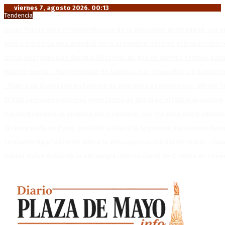
viernes 7, agosto 2026. 00:13
Tendencia
Diego Forlán será el nuevo técnico de la Selección de Uruguay: «La v
Milo J cierra su gira mundial en la Argentina: Será en el Estadio Mar
Crisis energética en Europa: Reservas de gas en niveles críticos para
Blanca Osuna: «Hay un tendal de familias que se quedan sin trabajo 
«Todo está planteado en función de intereses económicos», afirmó T
El VAR semiautomático ya tiene fecha de debut en el fútbol argentino
Carlos Beguerie se prepara para celebrar sus 114 años con tradició
El regreso de un Papa: León XIV visitará la Argentina tras cuatro déc
Fernando Rejal advierte sobre la extranjerización del territorio: «E
Rafael Valim defiende la estrategia internacional de Cristina Kirchne