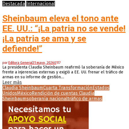
Destacada
Internacional
Sheinbaum eleva el tono ante
EE. UU.: “¡La patria no se vende!
¡La patria se ama y se
defiende!”
por
Editora General
31 mayo, 2026
0
117
La presidenta Claudia Sheinbaum reafirmó la soberanía de México
frente a injerencias externas y exigió a EE. UU. frenar el tráfico de
armas en su informe de gestión....
Leer más
Claudia Sheinbaum
Cuarta Transformación
Estados
Unidos
México
Rendición de cuentas Claudia
Sheinbaum
soberanía nacional
tráfico de armas