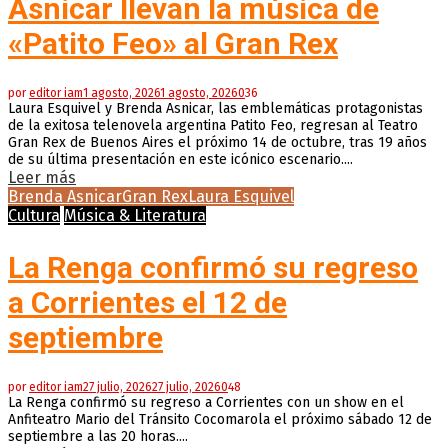
Asnicar llevan la música de
«Patito Feo» al Gran Rex
por
editor iam
1 agosto, 2026
1 agosto, 2026
0
36
Laura Esquivel y Brenda Asnicar, las emblemáticas protagonistas
de la exitosa telenovela argentina Patito Feo, regresan al Teatro
Gran Rex de Buenos Aires el próximo 14 de octubre, tras 19 años
de su última presentación en este icónico escenario....
Leer más
Brenda Asnicar
Gran Rex
Laura Esquivel
Cultura
Música & Literatura
La Renga confirmó su regreso
a Corrientes el 12 de
septiembre
por
editor iam
27 julio, 2026
27 julio, 2026
0
48
La Renga confirmó su regreso a Corrientes con un show en el
Anfiteatro Mario del Tránsito Cocomarola el próximo sábado 12 de
septiembre a las 20 horas....