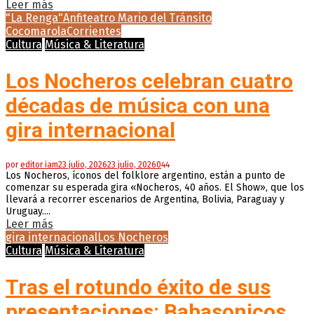
Leer más
"La Renga"
Anfiteatro Mario del Tránsito
Cocomarola
Corrientes
Cultura
Música & Literatura
Los Nocheros celebran cuatro
décadas de música con una
gira internacional
por
editor iam
23 julio, 2026
23 julio, 2026
0
44
Los Nocheros, íconos del folklore argentino, están a punto de
comenzar su esperada gira «Nocheros, 40 años. El Show», que los
llevará a recorrer escenarios de Argentina, Bolivia, Paraguay y
Uruguay....
Leer más
gira internacional
Los Nocheros
Cultura
Música & Literatura
Tras el rotundo éxito de sus
presentaciones: Babasonicos