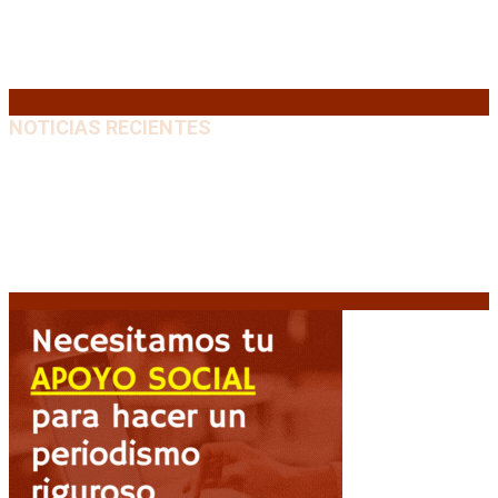
17
18
19
20
21
22
23
24
25
26
27
28
29
30
31
« Jul
NOTICIAS RECIENTES
Diego Forlán será el nuevo técnico de la Selección de
Uruguay: «La vuelta de la leyenda»
6 agosto, 2026
Milo J cierra su gira mundial en la Argentina: Será en
el Estadio Mario Alberto Kempes
6 agosto, 2026
Crisis energética en Europa: Reservas de gas en
niveles críticos para el invierno
6 agosto, 2026