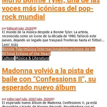
voces más icónicas del pop-
rock mundial
por
Editora
9 julio, 2026
0
98
El mundo de la música despide a Bonnie Tyler. La artista,
reconocida como un ícono de la década de 1980, falleció este
jueves, dejando un legado que traspasó fronteras hasta el fútbol....
Leer más
Bonnie Tyler
música internacional
obituario
pop de los
80
Total Eclipse of the Heart
Cultura
Música & Literatura
Madonna volvió a la pista de
baile con “Confessions II”, su
esperado nuevo álbum
por
editor iam
7 julio, 2026
7 julio, 2026
0
61
El esperado nuevo álbum de Madonna, Confessions II, ya está
disponible a través de Warner Records. Reuniéndose con el