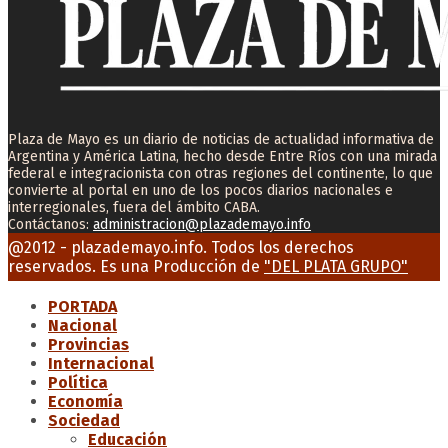
Plaza de Mayo es un diario de noticias de actualidad informativa de
Argentina y América Latina, hecho desde Entre Ríos con una mirada
federal e integracionista con otras regiones del continente, lo que
convierte al portal en uno de los pocos diarios nacionales e
interregionales, fuera del ámbito CABA.
Contáctanos:
administracion@plazademayo.info
Facebook
Twitter
Instagram
Youtube
Email
@2012 - plazademayo.info. Todos los derechos
reservados. Es una Producción de
"DEL PLATA GRUPO"
PORTADA
Nacional
Provincias
Internacional
Política
Economía
Sociedad
Educación