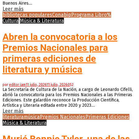
Buenos Aires....
Leer más
bibliotecas populares
Conabip
Programa Libro%
Cultura
Música & Literatura
Abren la convocatoria a los
Premios Nacionales para
primeras ediciones de
literatura y música
por
editor iam
11 julio, 2026
11 julio, 2026
0
52
La Secretaría de Cultura de la Nación, a cargo de Leonardo Cifelli,
abrió la convocatoria para los Premios Nacionales a las Primeras
Ediciones. Este galardón reconoce la Producción Científica,
Artística y Literaria editada entre 2020 y 2023....
Leer más
literatura
música
Premios Nacionales
Primeras Ediciones
Música & Literatura
Murió Bonnie Tyler, una de las