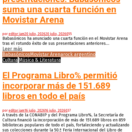
suma una cuarta función en
Movistar Arena
por
editor iam
20 julio, 2026
20 julio, 2026
0
55
Babasónicos ha anunciado una cuarta función en el Movistar Arena
tras el rotundo éxito de sus presentaciones anteriores....
Leer más
Babasónicos
Movistar Arena
rock argentino
Cultura
Música & Literatura
El Programa Libro% permitió
incorporar más de 151.689
libros en todo el país
por
editor iam
16 julio, 2026
16 julio, 2026
0
37
A través de la CONABIP y del Programa Libro%, la Secretaría de
Cultura financió la incorporación de más de 151.689 libros en 859
bibliotecas populares de todo el país, fortaleciendo y actualizando
sus colecciones durante la 50.ª Feria Internacional del Libro de