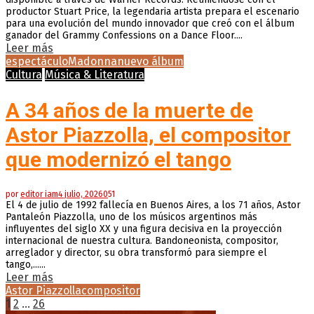
productor Stuart Price, la legendaria artista prepara el escenario
para una evolución del mundo innovador que creó con el álbum
ganador del Grammy Confessions on a Dance Floor....
Leer más
espectáculo
Madonna
nuevo álbum
Cultura
Música & Literatura
A 34 años de la muerte de
Astor Piazzolla, el compositor
que modernizó el tango
por
editor iam
4 julio, 2026
0
51
El 4 de julio de 1992 fallecía en Buenos Aires, a los 71 años, Astor
Pantaleón Piazzolla, uno de los músicos argentinos más
influyentes del siglo XX y una figura decisiva en la proyección
internacional de nuestra cultura. Bandoneonista, compositor,
arreglador y director, su obra transformó para siempre el
tango,......
Leer más
Astor Piazzolla
compositor
Paginación
1
2
…
26