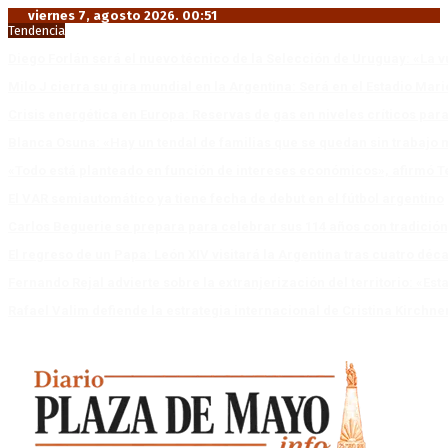
viernes 7, agosto 2026. 00:51
Tendencia
Diego Forlán será el nuevo técnico de la Selección de Uruguay: «La v
Milo J cierra su gira mundial en la Argentina: Será en el Estadio Mar
Crisis energética en Europa: Reservas de gas en niveles críticos para
Blanca Osuna: «Hay un tendal de familias que se quedan sin trabajo 
«Todo está planteado en función de intereses económicos», afirmó T
El VAR semiautomático ya tiene fecha de debut en el fútbol argentino
Carlos Beguerie se prepara para celebrar sus 114 años con tradició
El regreso de un Papa: León XIV visitará la Argentina tras cuatro déc
Fernando Rejal advierte sobre la extranjerización del territorio: «E
Rafael Valim defiende la estrategia internacional de Cristina Kirchne