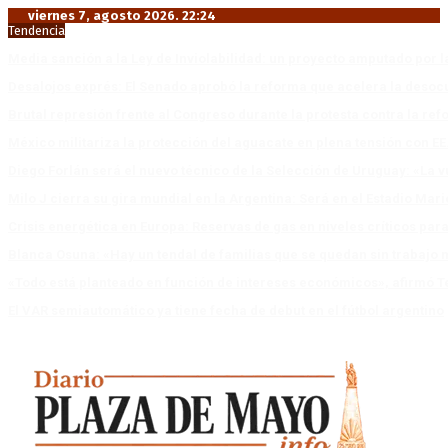
viernes 7, agosto 2026. 22:24
Tendencia
Media sanción a la Ley de Inviolabilidad: un proyecto amputado por l
Desalojos exprés: El Senado aprobó la reforma que acelera la deso
Brutal represión frente al Congreso durante la protesta contra la re
México militariza la protección del aguacate en plena tensión con EE
Diego Forlán será el nuevo técnico de la Selección de Uruguay: «La v
Milo J cierra su gira mundial en la Argentina: Será en el Estadio Mar
Crisis energética en Europa: Reservas de gas en niveles críticos para
Blanca Osuna: «Hay un tendal de familias que se quedan sin trabajo 
«Todo está planteado en función de intereses económicos», afirmó T
El VAR semiautomático ya tiene fecha de debut en el fútbol argentino