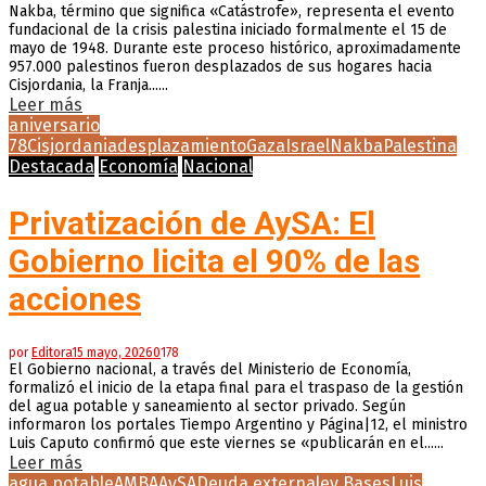
Nakba, término que significa «Catástrofe», representa el evento
fundacional de la crisis palestina iniciado formalmente el 15 de
mayo de 1948. Durante este proceso histórico, aproximadamente
957.000 palestinos fueron desplazados de sus hogares hacia
Cisjordania, la Franja......
Leer más
aniversario
78
Cisjordania
desplazamiento
Gaza
Israel
Nakba
Palestina
Destacada
Economía
Nacional
Privatización de AySA: El
Gobierno licita el 90% de las
acciones
por
Editora
15 mayo, 2026
0
178
El Gobierno nacional, a través del Ministerio de Economía,
formalizó el inicio de la etapa final para el traspaso de la gestión
del agua potable y saneamiento al sector privado. Según
informaron los portales Tiempo Argentino y Página|12, el ministro
Luis Caputo confirmó que este viernes se «publicarán en el......
Leer más
agua potable
AMBA
AySA
Deuda externa
ley Bases
Luis