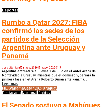
Deportes
Rumbo a Qatar 2027: FIBA
confirmó las sedes de los
partidos de la Selección
Argentina ante Uruguay y
Panamá
por
editor iam
15 mayo, 2026
15 mayo, 2026
0
115
Argentina enfrentará el jueves 2 de julio en el Antel Arena de
Montevideo a Uruguay, mientras que el domingo 5, cerrará la
primera fase en el Arena Roberto Durán ante Panamá....
Leer más
FIBA
Panamá
Qatar 2027
Uruguay
Destacada
Nacional
Política
El Senado sostuvo a Mahíques