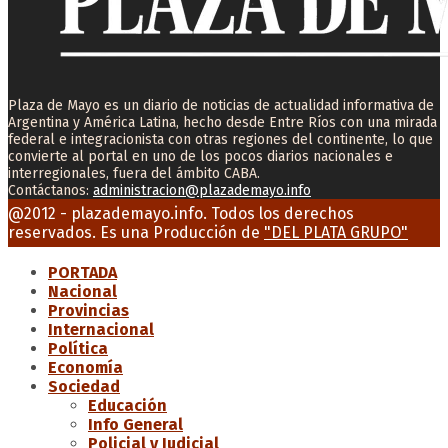
Plaza de Mayo es un diario de noticias de actualidad informativa de
Argentina y América Latina, hecho desde Entre Ríos con una mirada
federal e integracionista con otras regiones del continente, lo que
convierte al portal en uno de los pocos diarios nacionales e
interregionales, fuera del ámbito CABA.
Contáctanos:
administracion@plazademayo.info
Facebook
Twitter
Instagram
Youtube
Email
@2012 - plazademayo.info. Todos los derechos
reservados. Es una Producción de
"DEL PLATA GRUPO"
PORTADA
Nacional
Provincias
Internacional
Política
Economía
Sociedad
Educación
Info General
Policial y Judicial