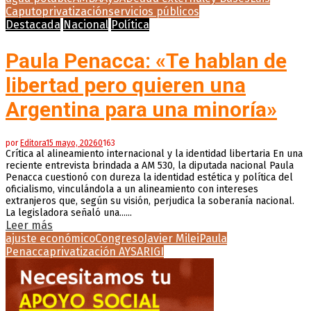
Caputo
privatización
servicios públicos
Destacada
Nacional
Política
Paula Penacca: «Te hablan de
libertad pero quieren una
Argentina para una minoría»
por
Editora
15 mayo, 2026
0
163
Crítica al alineamiento internacional y la identidad libertaria En una
reciente entrevista brindada a AM 530, la diputada nacional Paula
Penacca cuestionó con dureza la identidad estética y política del
oficialismo, vinculándola a un alineamiento con intereses
extranjeros que, según su visión, perjudica la soberanía nacional.
La legisladora señaló una......
Leer más
ajuste económico
Congreso
Javier Milei
Paula
Penacca
privatización AYSA
RIGI