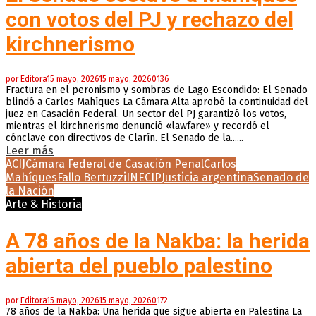
con votos del PJ y rechazo del
kirchnerismo
por
Editora
15 mayo, 2026
15 mayo, 2026
0
136
Fractura en el peronismo y sombras de Lago Escondido: El Senado
blindó a Carlos Mahíques La Cámara Alta aprobó la continuidad del
juez en Casación Federal. Un sector del PJ garantizó los votos,
mientras el kirchnerismo denunció «lawfare» y recordó el
cónclave con directivos de Clarín. El Senado de la......
Leer más
ACIJ
Cámara Federal de Casación Penal
Carlos
Mahíques
Fallo Bertuzzi
INECIP
Justicia argentina
Senado de
la Nación
Arte & Historia
A 78 años de la Nakba: la herida
abierta del pueblo palestino
por
Editora
15 mayo, 2026
15 mayo, 2026
0
172
78 años de la Nakba: Una herida que sigue abierta en Palestina La