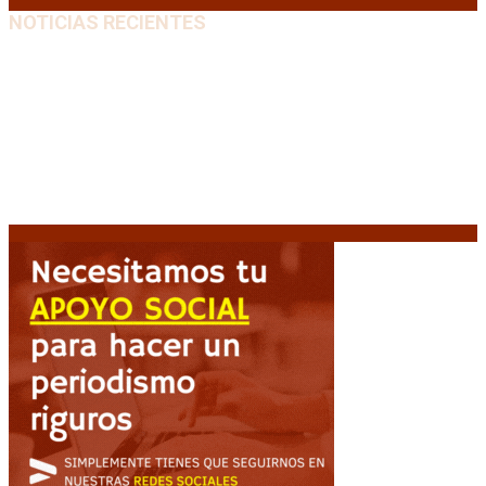
NOTICIAS RECIENTES
Media sanción a la Ley de Inviolabilidad: un proyecto
amputado por la presión social y el rechazo federal
7
agosto, 2026
Desalojos exprés: El Senado aprobó la reforma que
acelera la desocupación de inmuebles
7 agosto, 2026
Brutal represión frente al Congreso durante la
protesta contra la reforma de la propiedad privada
7 agosto, 2026