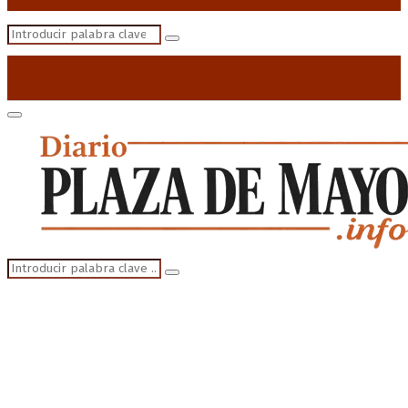
Search
Search
for:
Primary
Menu
Search
Search
for: