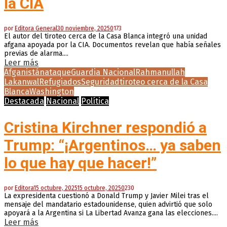
la CIA
por
Editora General
30 noviembre, 2025
0
173
El autor del tiroteo cerca de la Casa Blanca integró una unidad
afgana apoyada por la CIA. Documentos revelan que había señales
previas de alarma....
Leer más
Afganistán
ataque
Guardia Nacional
Rahmanullah
Lakanwal
Refugiados
Seguridad
tiroteo cerca de la Casa
Blanca
Washington
Destacada
Nacional
Política
Cristina Kirchner respondió a
Trump: “¡Argentinos… ya saben
lo que hay que hacer!”
por
Editora
15 octubre, 2025
15 octubre, 2025
0
230
La expresidenta cuestionó a Donald Trump y Javier Milei tras el
mensaje del mandatario estadounidense, quien advirtió que solo
apoyará a la Argentina si La Libertad Avanza gana las elecciones....
Leer más