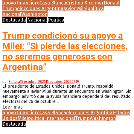
apoyo financiero
Casa Blanca
Cristina Kirchner
Donald
Trump
elecciones Argentina
Javier Milei
política
nacional
Washington
Destacada
Nacional
Política
Trump condicionó su apoyo a
Milei: “Si pierde las elecciones,
no seremos generosos con
Argentina”
por
Editora
15 octubre, 2025
15 octubre, 2025
0
219
El presidente de Estados Unidos, Donald Trump, respaldó
nuevamente a Javier Milei durante un encuentro en Washington. Sin
embargo, advirtió que la ayuda financiera dependerá del resultado
electoral del 26 de octubre....
Leer más
apoyo financiero
Casa Blanca
elecciones Argentina
Estados
Unidos
Milei
política internacional
Trump
Washington
Destacada