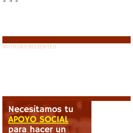
10
11
12
13
14
15
16
17
18
19
20
21
22
23
24
25
26
27
28
29
30
31
« Jul
NOTICIAS RECIENTES
El VAR semiautomático ya tiene fecha de debut en el
fútbol argentino
5 agosto, 2026
Carlos Beguerie se prepara para celebrar sus 114
años con tradición, gastronomía y shows
5 agosto,
2026
El regreso de un Papa: León XIV visitará la Argentina
tras cuatro décadas
5 agosto, 2026