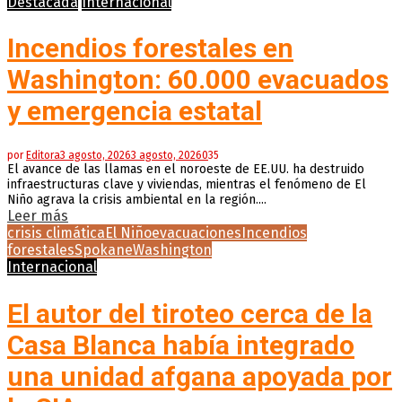
Destacada
Internacional
Incendios forestales en
Washington: 60.000 evacuados
y emergencia estatal
por
Editora
3 agosto, 2026
3 agosto, 2026
0
35
El avance de las llamas en el noroeste de EE.UU. ha destruido
infraestructuras clave y viviendas, mientras el fenómeno de El
Niño agrava la crisis ambiental en la región....
Leer más
crisis climática
El Niño
evacuaciones
Incendios
forestales
Spokane
Washington
Internacional
El autor del tiroteo cerca de la
Casa Blanca había integrado
una unidad afgana apoyada por