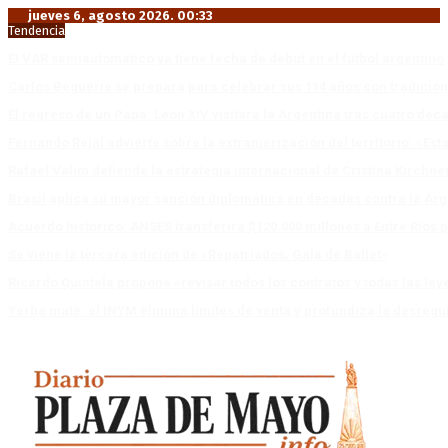
jueves 6, agosto 2026. 00:33
Tendencia
El VAR semiautomático ya tiene fecha de debut en el fútbol argentino
Carlos Beguerie se prepara para celebrar sus 114 años con tradició
El regreso de un Papa: León XIV visitará la Argentina tras cuatro déc
Fernando Rejal advierte sobre la extranjerización del territorio: «E
Rafael Valim defiende la estrategia internacional de Cristina Kirchne
Brasil aplica su mayor sanción diplomática en décadas contra la Arg
Acuerdo histórico: ANSES transferirá $120.000 millones a Entre Ríos po
Se viene la tercera edición de «Repatriados, Gala de Ballet»
Ricardo Quintela propone «revisar todos los contratos y todas las ley
Yerba mate: el INYM elimina límites de venta y profundiza la desregu