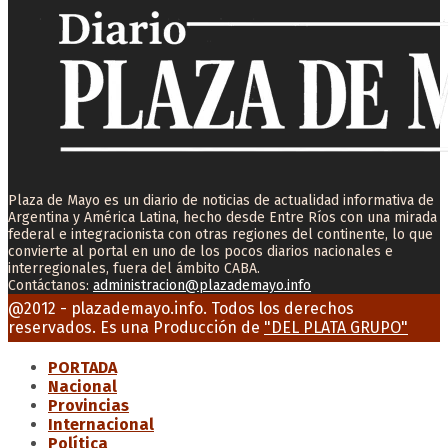
Plaza de Mayo es un diario de noticias de actualidad informativa de
Argentina y América Latina, hecho desde Entre Ríos con una mirada
federal e integracionista con otras regiones del continente, lo que
convierte al portal en uno de los pocos diarios nacionales e
interregionales, fuera del ámbito CABA.
Contáctanos:
administracion@plazademayo.info
Facebook
Twitter
Instagram
Youtube
Email
@2012 - plazademayo.info. Todos los derechos
reservados. Es una Producción de
"DEL PLATA GRUPO"
PORTADA
Nacional
Provincias
Internacional
Política