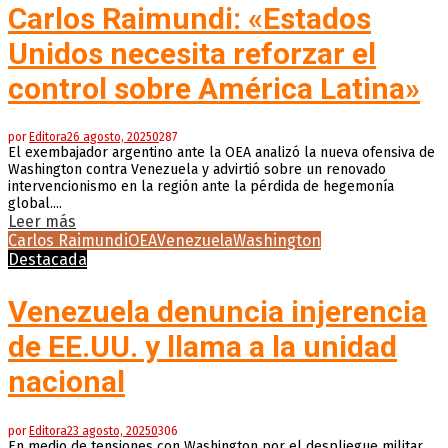
Carlos Raimundi: «Estados
Unidos necesita reforzar el
control sobre América Latina»
por
Editora
26 agosto, 2025
0
287
El exembajador argentino ante la OEA analizó la nueva ofensiva de
Washington contra Venezuela y advirtió sobre un renovado
intervencionismo en la región ante la pérdida de hegemonía
global....
Leer más
Carlos Raimundi
OEA
Venezuela
Washington
Destacada
Venezuela denuncia injerencia
de EE.UU. y llama a la unidad
nacional
por
Editora
23 agosto, 2025
0
306
En medio de tensiones con Washington por el despliegue militar