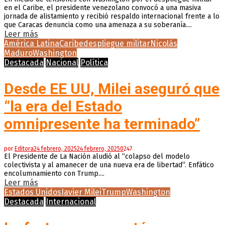
en el Caribe, el presidente venezolano convocó a una masiva
jornada de alistamiento y recibió respaldo internacional frente a lo
que Caracas denuncia como una amenaza a su soberanía....
Leer más
América Latina
Caribe
despliegue militar
Nicolás
Maduro
Washington
Destacada
Nacional
Política
Desde EE UU, Milei aseguró que
“la era del Estado
omnipresente ha terminado”
por
Editora
24 febrero, 2025
24 febrero, 2025
0
247
El Presidente de La Nación aludió al “colapso del modelo
colectivista y al amanecer de una nueva era de libertad”. Enfático
encolumnamiento con Trump....
Leer más
Estados Unidos
Javier Milei
Trump
Washington
Destacada
Internacional