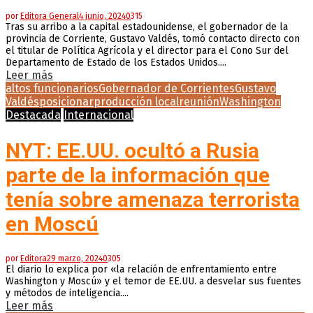
por
Editora General
4 junio, 2024
0
315
Tras su arribo a la capital estadounidense, el gobernador de la
provincia de Corriente, Gustavo Valdés, tomó contacto directo con
el titular de Política Agrícola y el director para el Cono Sur del
Departamento de Estado de los Estados Unidos....
Leer más
altos funcionarios
Gobernador de Corrientes
Gustavo
Valdés
posicionar
producción local
reunión
Washington
Destacada
Internacional
NYT: EE.UU. ocultó a Rusia
parte de la información que
tenía sobre amenaza terrorista
en Moscú
por
Editora
29 marzo, 2024
0
305
El diario lo explica por «la relación de enfrentamiento entre
Washington y Moscú» y el temor de EE.UU. a desvelar sus fuentes
y métodos de inteligencia....
Leer más