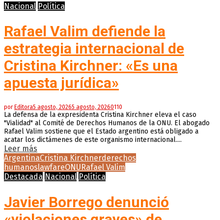
Nacional
Política
Rafael Valim defiende la
estrategia internacional de
Cristina Kirchner: «Es una
apuesta jurídica»
por
Editora
5 agosto, 2026
5 agosto, 2026
0
110
La defensa de la expresidenta Cristina Kirchner eleva el caso
"Vialidad" al Comité de Derechos Humanos de la ONU. El abogado
Rafael Valim sostiene que el Estado argentino está obligado a
acatar los dictámenes de este organismo internacional....
Leer más
Argentina
Cristina Kirchner
derechos
humanos
lawfare
ONU
Rafael Valim
Destacada
Nacional
Política
Javier Borrego denunció
«violaciones graves» de