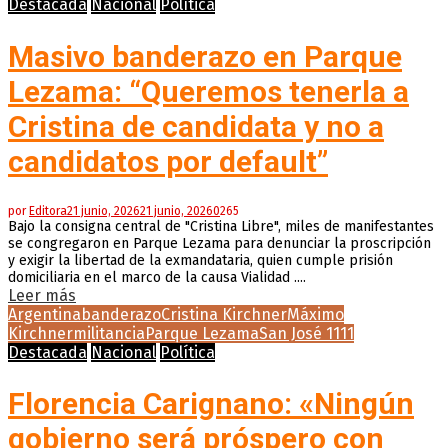
Destacada
Nacional
Política
Masivo banderazo en Parque
Lezama: “Queremos tenerla a
Cristina de candidata y no a
candidatos por default”
por
Editora
21 junio, 2026
21 junio, 2026
0
265
Bajo la consigna central de "Cristina Libre", miles de manifestantes
se congregaron en Parque Lezama para denunciar la proscripción
y exigir la libertad de la exmandataria, quien cumple prisión
domiciliaria en el marco de la causa Vialidad ....
Leer más
Argentina
banderazo
Cristina Kirchner
Máximo
Kirchner
militancia
Parque Lezama
San José 1111
Destacada
Nacional
Política
Florencia Carignano: «Ningún
gobierno será próspero con