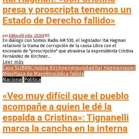
presa y proscripta tenemos un
Estado de Derecho fallido»
por
Editora
10 julio, 2026
0
155
En diálogo con Somos Radio AM 530, el legislador Itai Hagman
relacionó la trama de corrupción de la causa Libra con el
escenario de "proscripción" que atraviesa la expresidenta Cristina
Fernández de Kirchner....
Leer más
Caso $LIBRA
Cristina Kirchner
impunidad
Itaí Hagman
Javier
Milei
Plaza de Mayo
República fallida
Nacional
Política
«Veo muy difícil que el pueblo
acompañe a quien le dé la
espalda a Cristina»: Tignanelli
marca la cancha en la interna