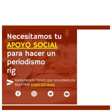
categorías por la muerte de Jorge Messi
8 agosto,
2026
El retorno de la «mano dura» en Colombia: De la
Espriella asume con una agenda de militarización y
ruptura
8 agosto, 2026