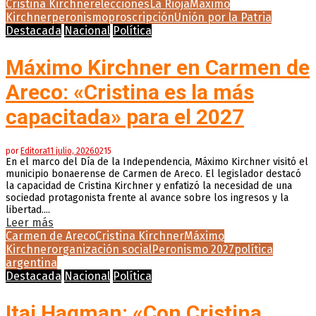
Cristina Kirchner
elecciones
La Rioja
Máximo
Kirchner
peronismo
proscripción
Unión por la Patria
Destacada
Nacional
Política
Máximo Kirchner en Carmen de
Areco: «Cristina es la más
capacitada» para el 2027
por
Editora
11 julio, 2026
0
215
En el marco del Día de la Independencia, Máximo Kirchner visitó el
municipio bonaerense de Carmen de Areco. El legislador destacó
la capacidad de Cristina Kirchner y enfatizó la necesidad de una
sociedad protagonista frente al avance sobre los ingresos y la
libertad....
Leer más
Carmen de Areco
Cristina Kirchner
Máximo
Kirchner
organización social
Peronismo 2027
política
argentina
Destacada
Nacional
Política
Itai Hagman: «Con Cristina