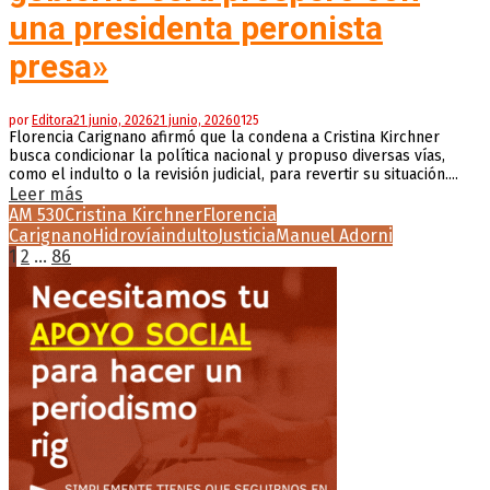
una presidenta peronista
presa»
por
Editora
21 junio, 2026
21 junio, 2026
0
125
Florencia Carignano afirmó que la condena a Cristina Kirchner
busca condicionar la política nacional y propuso diversas vías,
como el indulto o la revisión judicial, para revertir su situación....
Leer más
AM 530
Cristina Kirchner
Florencia
Carignano
Hidrovía
indulto
Justicia
Manuel Adorni
Paginación
1
2
…
86
de
entradas