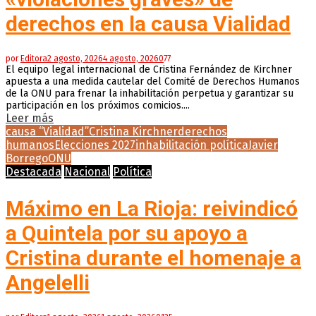
derechos en la causa Vialidad
por
Editora
2 agosto, 2026
4 agosto, 2026
0
77
El equipo legal internacional de Cristina Fernández de Kirchner
apuesta a una medida cautelar del Comité de Derechos Humanos
de la ONU para frenar la inhabilitación perpetua y garantizar su
participación en los próximos comicios....
Leer más
causa “Vialidad”
Cristina Kirchner
derechos
humanos
Elecciones 2027
inhabilitación política
Javier
Borrego
ONU
Destacada
Nacional
Política
Máximo en La Rioja: reivindicó
a Quintela por su apoyo a
Cristina durante el homenaje a
Angelelli