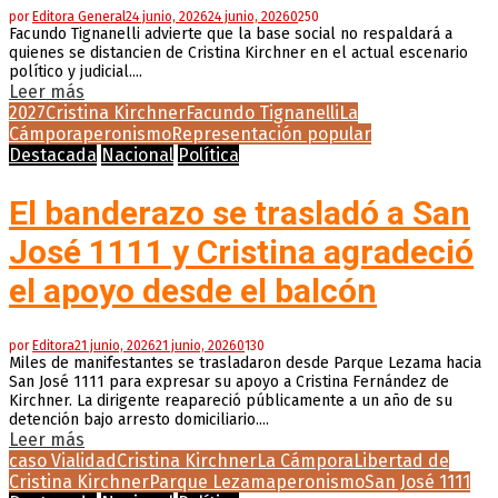
por
Editora General
24 junio, 2026
24 junio, 2026
0
250
Facundo Tignanelli advierte que la base social no respaldará a
quienes se distancien de Cristina Kirchner en el actual escenario
político y judicial....
Leer más
2027
Cristina Kirchner
Facundo Tignanelli
La
Cámpora
peronismo
Representación popular
Destacada
Nacional
Política
El banderazo se trasladó a San
José 1111 y Cristina agradeció
el apoyo desde el balcón
por
Editora
21 junio, 2026
21 junio, 2026
0
130
Miles de manifestantes se trasladaron desde Parque Lezama hacia
San José 1111 para expresar su apoyo a Cristina Fernández de
Kirchner. La dirigente reapareció públicamente a un año de su
detención bajo arresto domiciliario....
Leer más
caso Vialidad
Cristina Kirchner
La Cámpora
Libertad de
Cristina Kirchner
Parque Lezama
peronismo
San José 1111