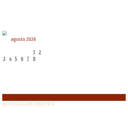
agosto 2026
L
M
X
J
V
S
D
1
2
3
4
5
6
7
8
9
10
11
12
13
14
15
16
17
18
19
20
21
22
23
24
25
26
27
28
29
30
31
« Jul
NOTICIAS RECIENTES
“Michael”, la película sobre la vida de Michael
Jackson, tendrá una secuela
8 agosto, 2026
La AFA decretó un minuto de silencio en todas las