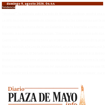
domingo 9, agosto 2026. 04:44
Tendencia
“Michael”, la película sobre la vida de Michael Jackson, tendrá una 
La AFA decretó un minuto de silencio en todas las categorías por la 
El retorno de la «mano dura» en Colombia: De la Espriella asume co
Mayans, tras la maratónica sesión: “Estuvimos a un milímetro de que 
Capitanich: “Argentina no tiene un problema de protección de la pro
Media sanción a la Ley de Inviolabilidad: un proyecto amputado por l
Desalojos exprés: El Senado aprobó la reforma que acelera la deso
Brutal represión frente al Congreso durante la protesta contra la re
México militariza la protección del aguacate en plena tensión con EE
Diego Forlán será el nuevo técnico de la Selección de Uruguay: «La v