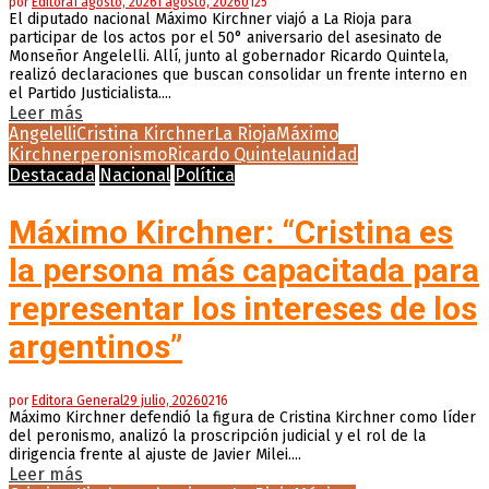
por
Editora
1 agosto, 2026
1 agosto, 2026
0
125
El diputado nacional Máximo Kirchner viajó a La Rioja para
participar de los actos por el 50° aniversario del asesinato de
Monseñor Angelelli. Allí, junto al gobernador Ricardo Quintela,
realizó declaraciones que buscan consolidar un frente interno en
el Partido Justicialista....
Leer más
Angelelli
Cristina Kirchner
La Rioja
Máximo
Kirchner
peronismo
Ricardo Quintela
unidad
Destacada
Nacional
Política
Máximo Kirchner: “Cristina es
la persona más capacitada para
representar los intereses de los
argentinos”
por
Editora General
29 julio, 2026
0
216
Máximo Kirchner defendió la figura de Cristina Kirchner como líder
del peronismo, analizó la proscripción judicial y el rol de la
dirigencia frente al ajuste de Javier Milei....
Leer más