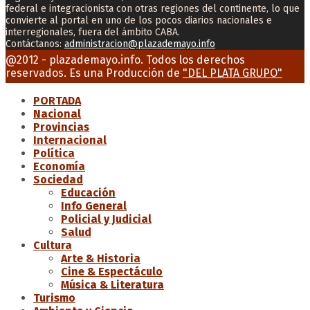
federal e integracionista con otras regiones del continente, lo que
convierte al portal en uno de los pocos diarios nacionales e
interregionales, fuera del ámbito CABA.
Contáctanos:
administracion@plazademayo.info
Facebook
Twitter
Instagram
Youtube
Email
@2012 - plazademayo.info. Todos los derechos
reservados. Es una Producción de
"DEL PLATA GRUPO"
PORTADA
Nacional
Provincias
Internacional
Política
Economía
Sociedad
Educación
Info General
Policial y Judicial
Salud
Cultura
Arte & Historia
Cine & Espectáculo
Música & Literatura
Turismo