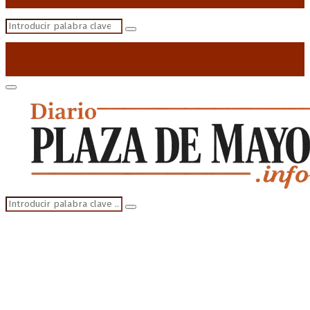
Search
Search
for:
Primary
Menu
Search
Search
for: