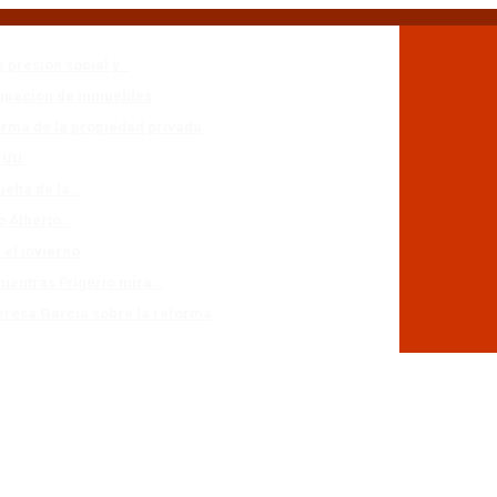
a presión social y…
cupación de inmuebles
forma de la propiedad privada
.UU.
uelta de la…
io Alberto…
 el invierno
mientras Frigerio mira…
eresa García sobre la reforma