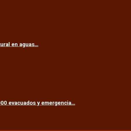
tural en aguas…
.000 evacuados y emergencia…