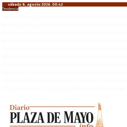
sábado 8, agosto 2026. 00:42
Tendencia
Media sanción a la Ley de Inviolabilidad: un proyecto amputado por l
Desalojos exprés: El Senado aprobó la reforma que acelera la deso
Brutal represión frente al Congreso durante la protesta contra la re
México militariza la protección del aguacate en plena tensión con EE
Diego Forlán será el nuevo técnico de la Selección de Uruguay: «La v
Milo J cierra su gira mundial en la Argentina: Será en el Estadio Mar
Crisis energética en Europa: Reservas de gas en niveles críticos para
Blanca Osuna: «Hay un tendal de familias que se quedan sin trabajo 
«Todo está planteado en función de intereses económicos», afirmó T
El VAR semiautomático ya tiene fecha de debut en el fútbol argentino