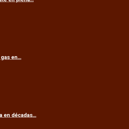
e gas en…
ca en décadas…