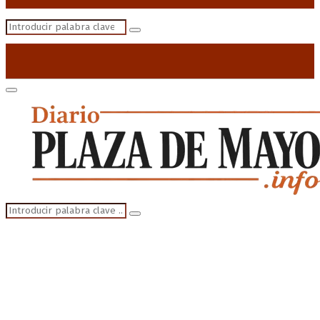
Search
Search
for:
Primary
Menu
Search
Search
for: