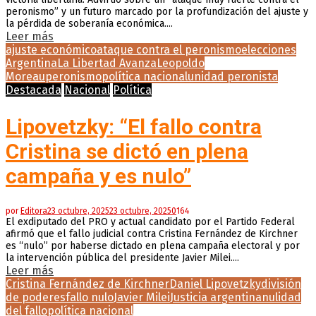
peronismo” y un futuro marcado por la profundización del ajuste y
la pérdida de soberanía económica....
Leer más
ajuste económico
ataque contra el peronismo
elecciones
Argentina
La Libertad Avanza
Leopoldo
Moreau
peronismo
política nacional
unidad peronista
Destacada
Nacional
Política
Lipovetzky: “El fallo contra
Cristina se dictó en plena
campaña y es nulo”
por
Editora
23 octubre, 2025
23 octubre, 2025
0
164
El exdiputado del PRO y actual candidato por el Partido Federal
afirmó que el fallo judicial contra Cristina Fernández de Kirchner
es “nulo” por haberse dictado en plena campaña electoral y por
la intervención pública del presidente Javier Milei....
Leer más
Cristina Fernández de Kirchner
Daniel Lipovetzky
división
de poderes
fallo nulo
Javier Milei
Justicia argentina
nulidad
del fallo
política nacional