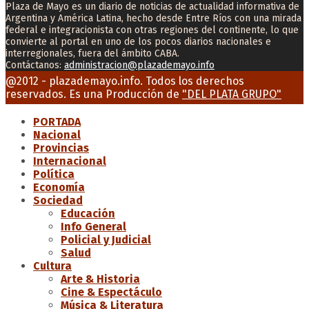
Plaza de Mayo es un diario de noticias de actualidad informativa de
Argentina y América Latina, hecho desde Entre Ríos con una mirada
federal e integracionista con otras regiones del continente, lo que
convierte al portal en uno de los pocos diarios nacionales e
interregionales, fuera del ámbito CABA.
Contáctanos:
administracion@plazademayo.info
Facebook
Twitter
Instagram
Youtube
Email
@2012 - plazademayo.info. Todos los derechos
reservados. Es una Producción de
"DEL PLATA GRUPO"
PORTADA
Nacional
Provincias
Internacional
Política
Economía
Sociedad
Educación
Info General
Policial y Judicial
Salud
Cultura
Arte & Historia
Cine & Espectáculo
Música & Literatura