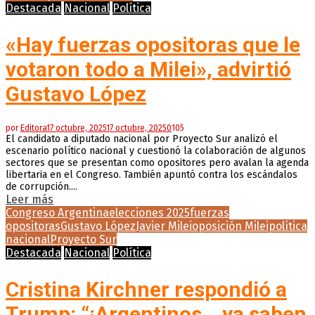
Destacada
Nacional
Política
«Hay fuerzas opositoras que le
votaron todo a Milei», advirtió
Gustavo López
por
Editora
17 octubre, 2025
17 octubre, 2025
0
105
El candidato a diputado nacional por Proyecto Sur analizó el
escenario político nacional y cuestionó la colaboración de algunos
sectores que se presentan como opositores pero avalan la agenda
libertaria en el Congreso. También apuntó contra los escándalos
de corrupción....
Leer más
Congreso Argentina
elecciones 2025
fuerzas
opositoras
Gustavo López
Javier Milei
oposición Milei
política
nacional
Proyecto Sur
Destacada
Nacional
Política
Cristina Kirchner respondió a
Trump: “¡Argentinos… ya saben