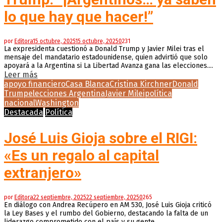
lo que hay que hacer!”
por
Editora
15 octubre, 2025
15 octubre, 2025
0
231
La expresidenta cuestionó a Donald Trump y Javier Milei tras el
mensaje del mandatario estadounidense, quien advirtió que solo
apoyará a la Argentina si La Libertad Avanza gana las elecciones....
Leer más
apoyo financiero
Casa Blanca
Cristina Kirchner
Donald
Trump
elecciones Argentina
Javier Milei
política
nacional
Washington
Destacada
Política
José Luis Gioja sobre el RIGI:
«Es un regalo al capital
extranjero»
por
Editora
22 septiembre, 2025
22 septiembre, 2025
0
265
En diálogo con Andrea Recúpero en AM 530, José Luis Gioja criticó
la Ley Bases y el rumbo del Gobierno, destacando la falta de un
liderazgo comprometido con el país y su gente....