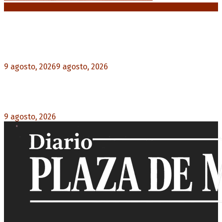
Noticias destacadas
Huracán venció a San Lorenzo y volvió a ganar en
el Nuevo Gasómetro después de 25 años
9 agosto, 2026
9 agosto, 2026
0
Turismo de egresados: Todavía hay tiempo para
acceder a las facilidades de pago para los viajes
9 agosto, 2026
0