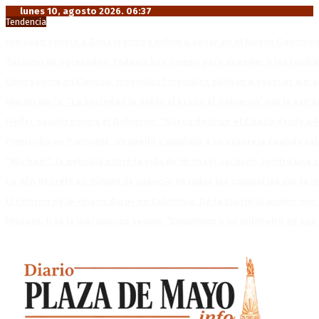
lunes 10, agosto 2026. 06:37
Tendencia
Huracán venció a San Lorenzo y volvió a ganar en el Nuevo Gasóme
Turismo de egresados: Todavía hay tiempo para acceder a las facili
Emergencia en Canadá: incendios forestales obligan a evacuar a má
Martín Soria: “La sociedad le dobló el brazo al Gobierno” por la extra
Heller apuntó contra el Gobierno: “Busca destruir el Estado desde ad
Femicidio en Piamonte: atropelló y apuñaló a su expareja cuando salí
“Michael”, la película sobre la vida de Michael Jackson, tendrá una 
La AFA decretó un minuto de silencio en todas las categorías por la 
El retorno de la «mano dura» en Colombia: De la Espriella asume co
Mayans, tras la maratónica sesión: “Estuvimos a un milímetro de que 