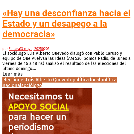
«Hay una desconfianza hacia el
Estado y un desapego a la
democracia»
por
Editora
13 mayo, 2025
0
205
El sociólogo Luis Alberto Quevedo dialogó con Pablo Caruso y
equipo de Que Vuelvan las Ideas (AM 530, Somos Radio, de lunes a
viernes de 16 a 18 hs) analizó el resultado de las elecciones del
último domingo....
Leer más
elecciones
Luis Alberto Quevedo
política local
política
nacional
sociólogo