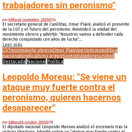
trabajadores sin peronismo”
por
Editora
2 noviembre, 2025
0
224
El secretario general de Canillitas, Omar Plaini, analizó el presente
de la CGT y el futuro del peronismo. Reivindicó la unidad del
movimiento obrero y advirtió: “Nosotros vamos a defender cada
derecho conquistado con años de lucha”....
Leer más
CGT
movimiento obrero
Omar Plaini
peronismo
política
nacional
sindicalismo argentino
trabajadores
unidad
Destacada
Nacional
Política
Leopoldo Moreau: “Se viene un
ataque muy fuerte contra el
peronismo, quieren hacernos
desaparecer”
por
Editora
30 octubre, 2025
0
216
El diputado nacional Leopoldo Moreau analizó el escenario tras la
victoria libertaria. Advirtió sobre un “ataque muy fuerte contra el