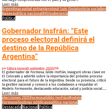
Leer más
Argentina
capital extranjero
José Luis Gioja
Justicia social
ley
Bases
política nacional
RIGI
soberanía
Política
Gobernador Insfrán: “Este
proceso electoral definirá el
destino de la República
Argentina”
por
Editora General
3 septiembre, 2025
0
208
El gobernador de Formosa, Gildo Insfrán, inauguró obras clave en
El Colorado y advirtió sobre la importancia del próximo proceso
electoral para el futuro de la Argentina. Desde su provincia, criticó
la gestión nacional y convocó a los ciudadanos a respaldar el
Modelo Formoseño, destacando educación, salud y justicia social......
Leer más
elecciones 2025
Formosa
Gildo Insfrán
Modelo
Formoseño
obras públicas
política nacional
Destacada
Nacional
Política