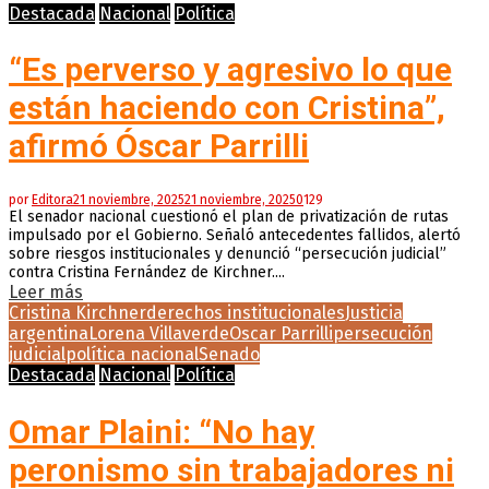
Destacada
Nacional
Política
“Es perverso y agresivo lo que
están haciendo con Cristina”,
afirmó Óscar Parrilli
por
Editora
21 noviembre, 2025
21 noviembre, 2025
0
129
El senador nacional cuestionó el plan de privatización de rutas
impulsado por el Gobierno. Señaló antecedentes fallidos, alertó
sobre riesgos institucionales y denunció “persecución judicial”
contra Cristina Fernández de Kirchner....
Leer más
Cristina Kirchner
derechos institucionales
Justicia
argentina
Lorena Villaverde
Oscar Parrilli
persecución
judicial
política nacional
Senado
Destacada
Nacional
Política
Omar Plaini: “No hay
peronismo sin trabajadores ni