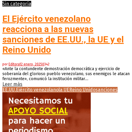
Sin categoría
El Ejército venezolano
reacciona a las nuevas
sanciones de EE.UU., la UE y el
Reino Unido
por
Editora
12 enero, 2025
0
342
«Ante la contundente demostración democrática y ejercicio de
soberanía del glorioso pueblo venezolano, sus enemigos le atacan
ferozmente», comunicó la institución militar....
Leer más
EE.UU.
Ejército venezolano
la UE
Reino Unido
sanciones