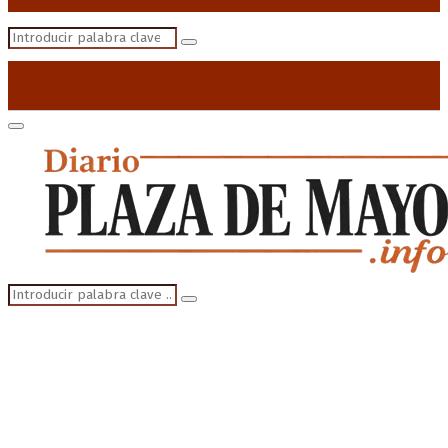
Search
Search
for:
Primary
Menu
Search
Search
for: