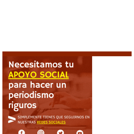
Crisis energética en Europa: Reservas de gas en
niveles críticos para el invierno
6 agosto, 2026
Blanca Osuna: «Hay un tendal de familias que se
quedan sin trabajo mientras Frigerio mira para otro
lado»
6 agosto, 2026
«Todo está planteado en función de intereses
económicos», afirmó Teresa García sobre la reforma
6 agosto, 2026