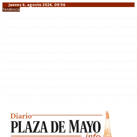
jueves 6, agosto 2026. 09:56
Tendencia
Crisis energética en Europa: Reservas de gas en niveles críticos para
Blanca Osuna: «Hay un tendal de familias que se quedan sin trabajo 
«Todo está planteado en función de intereses económicos», afirmó T
El VAR semiautomático ya tiene fecha de debut en el fútbol argentino
Carlos Beguerie se prepara para celebrar sus 114 años con tradició
El regreso de un Papa: León XIV visitará la Argentina tras cuatro déc
Fernando Rejal advierte sobre la extranjerización del territorio: «E
Rafael Valim defiende la estrategia internacional de Cristina Kirchne
Brasil aplica su mayor sanción diplomática en décadas contra la Arg
Acuerdo histórico: ANSES transferirá $120.000 millones a Entre Ríos po