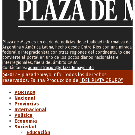
Plaza de Mayo es un diario de noticias de actualidad informativa de
Argentina y América Latina, hecho desde Entre Ríos con una mirada
federal e integracionista con otras regiones del continente, lo que
convierte al portal en uno de los pocos diarios nacionales e
interregionales, fuera del ámbito CABA.
Contáctanos:
administracion@plazademayo.info
Facebook
Twitter
Instagram
Youtube
Email
@2012 - plazademayo.info. Todos los derechos
reservados. Es una Producción de
"DEL PLATA GRUPO"
PORTADA
Nacional
Provincias
Internacional
Política
Economía
Sociedad
Educación