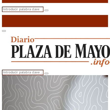
Search
Search
for:
Primary
Menu
Search
Search
for: