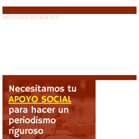
« Jul
NOTICIAS RECIENTES
Media sanción a la Ley de Inviolabilidad: un proyecto
amputado por la presión social y el rechazo federal
7
agosto, 2026
Desalojos exprés: El Senado aprobó la reforma que
acelera la desocupación de inmuebles
7 agosto, 2026
Brutal represión frente al Congreso durante la
protesta contra la reforma de la propiedad privada
7 agosto, 2026