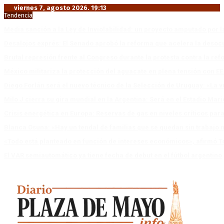
viernes 7, agosto 2026. 19:13
Tendencia
Media sanción a la Ley de Inviolabilidad: un proyecto amputado por l
Desalojos exprés: El Senado aprobó la reforma que acelera la deso
Brutal represión frente al Congreso durante la protesta contra la re
México militariza la protección del aguacate en plena tensión con EE
Diego Forlán será el nuevo técnico de la Selección de Uruguay: «La v
Milo J cierra su gira mundial en la Argentina: Será en el Estadio Mar
Crisis energética en Europa: Reservas de gas en niveles críticos para
Blanca Osuna: «Hay un tendal de familias que se quedan sin trabajo 
«Todo está planteado en función de intereses económicos», afirmó T
El VAR semiautomático ya tiene fecha de debut en el fútbol argentino