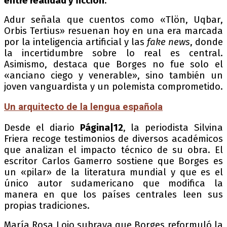
entre realidad y ficción
.
Adur señala que cuentos como «Tlön, Uqbar,
Orbis Tertius» resuenan hoy en una era marcada
por la inteligencia artificial y las
fake news
, donde
la incertidumbre sobre lo real es central.
Asimismo, destaca que Borges no fue solo el
«anciano ciego y venerable», sino también un
joven vanguardista y un polemista comprometido.
Un arquitecto de la lengua española
Desde el diario
Página|12
, la periodista Silvina
Friera recoge testimonios de diversos académicos
que analizan el impacto técnico de su obra. El
escritor Carlos Gamerro sostiene que Borges es
un «pilar» de la literatura mundial y que es el
único autor sudamericano que modifica la
manera en que los países centrales leen sus
propias tradiciones.
María Rosa Lojo subraya que Borges reformuló la