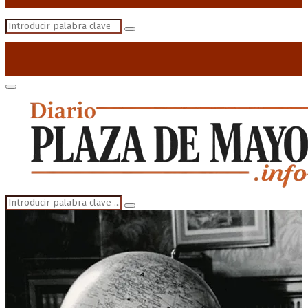
Search
Search
for:
Primary
Menu
Search
Search
for: