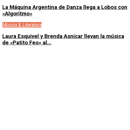
La Máquina Argentina de Danza llega a Lobos con
«Algoritmo»
Música & Literatura
Laura Esquivel y Brenda Asnicar llevan la música
de «Patito Feo» al...