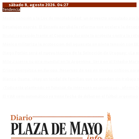
sábado 8, agosto 2026. 04:27
Tendencia
Media sanción a la Ley de Inviolabilidad: un proyecto amputado por l
Desalojos exprés: El Senado aprobó la reforma que acelera la deso
Brutal represión frente al Congreso durante la protesta contra la re
México militariza la protección del aguacate en plena tensión con EE
Diego Forlán será el nuevo técnico de la Selección de Uruguay: «La v
Milo J cierra su gira mundial en la Argentina: Será en el Estadio Mar
Crisis energética en Europa: Reservas de gas en niveles críticos para
Blanca Osuna: «Hay un tendal de familias que se quedan sin trabajo 
«Todo está planteado en función de intereses económicos», afirmó T
El VAR semiautomático ya tiene fecha de debut en el fútbol argentino