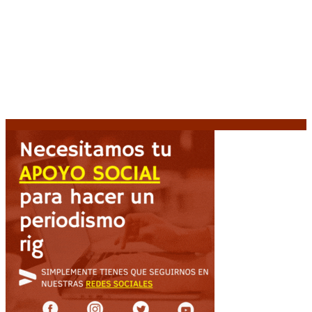
Media sanción a la Ley de Inviolabilidad: un proyecto
amputado por la presión social y el rechazo federal
7
agosto, 2026
Desalojos exprés: El Senado aprobó la reforma que
acelera la desocupación de inmuebles
7 agosto, 2026
Brutal represión frente al Congreso durante la
protesta contra la reforma de la propiedad privada
7 agosto, 2026