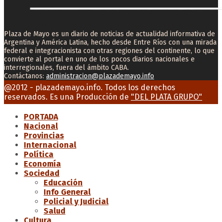
Plaza de Mayo es un diario de noticias de actualidad informativa de
Argentina y América Latina, hecho desde Entre Ríos con una mirada
federal e integracionista con otras regiones del continente, lo que
convierte al portal en uno de los pocos diarios nacionales e
interregionales, fuera del ámbito CABA.
Contáctanos:
administracion@plazademayo.info
Facebook
Twitter
Instagram
Youtube
Email
@2012 - plazademayo.info. Todos los derechos
reservados. Es una Producción de
"DEL PLATA GRUPO"
PORTADA
Nacional
Provincias
Internacional
Política
Economía
Sociedad
Educación
Info General
Policial y Judicial
Salud
Cultura