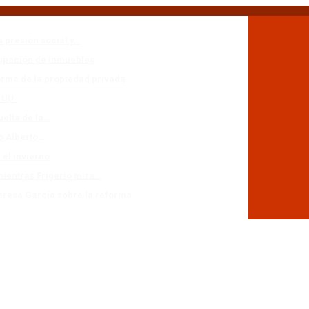
a presión social y…
cupación de inmuebles
forma de la propiedad privada
.UU.
uelta de la…
io Alberto…
 el invierno
mientras Frigerio mira…
eresa García sobre la reforma