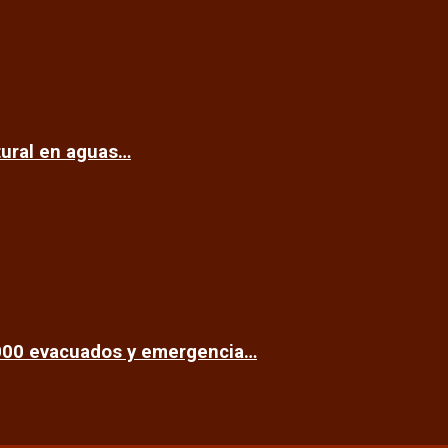
tural en aguas…
.000 evacuados y emergencia…