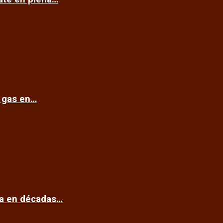
e gas en…
ca en décadas…