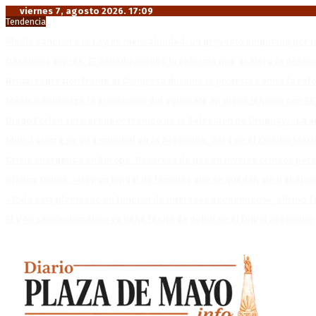
viernes 7, agosto 2026. 17:09
Tendencia
Media sanción a la Ley de Inviolabilidad: un proyecto amputado por l
Desalojos exprés: El Senado aprobó la reforma que acelera la deso
Brutal represión frente al Congreso durante la protesta contra la re
México militariza la protección del aguacate en plena tensión con EE
Diego Forlán será el nuevo técnico de la Selección de Uruguay: «La v
Milo J cierra su gira mundial en la Argentina: Será en el Estadio Mar
Crisis energética en Europa: Reservas de gas en niveles críticos para
Blanca Osuna: «Hay un tendal de familias que se quedan sin trabajo 
«Todo está planteado en función de intereses económicos», afirmó T
El VAR semiautomático ya tiene fecha de debut en el fútbol argentino