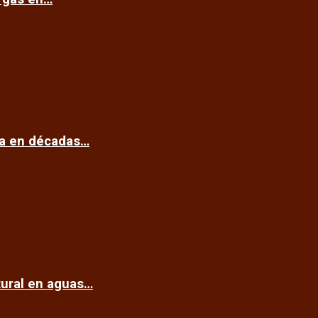
ca en décadas…
tural en aguas…