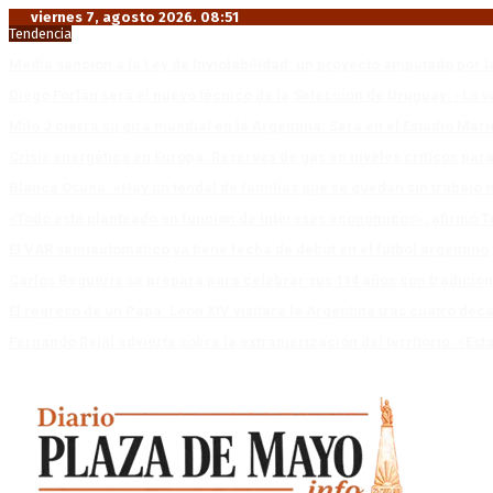
viernes 7, agosto 2026. 08:51
Tendencia
Media sanción a la Ley de Inviolabilidad: un proyecto amputado por l
Diego Forlán será el nuevo técnico de la Selección de Uruguay: «La v
Milo J cierra su gira mundial en la Argentina: Será en el Estadio Mar
Crisis energética en Europa: Reservas de gas en niveles críticos para
Blanca Osuna: «Hay un tendal de familias que se quedan sin trabajo 
«Todo está planteado en función de intereses económicos», afirmó T
El VAR semiautomático ya tiene fecha de debut en el fútbol argentino
Carlos Beguerie se prepara para celebrar sus 114 años con tradició
El regreso de un Papa: León XIV visitará la Argentina tras cuatro déc
Fernando Rejal advierte sobre la extranjerización del territorio: «E