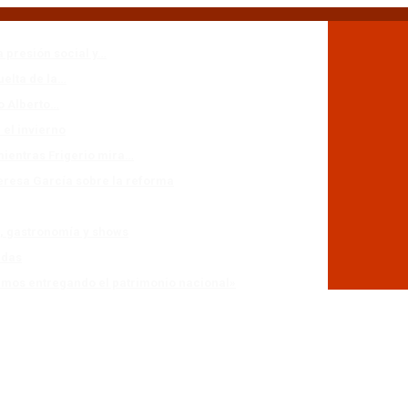
a presión social y…
uelta de la…
io Alberto…
 el invierno
mientras Frigerio mira…
eresa García sobre la reforma
n, gastronomía y shows
adas
stamos entregando el patrimonio nacional»