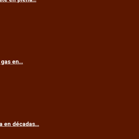
e gas en…
ca en décadas…