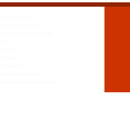
a presión social y…
cupación de inmuebles
forma de la propiedad privada
.UU.
uelta de la…
io Alberto…
 el invierno
mientras Frigerio mira…
eresa García sobre la reforma