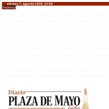
viernes 7, agosto 2026. 22:06
Tendencia
Media sanción a la Ley de Inviolabilidad: un proyecto amputado por l
Desalojos exprés: El Senado aprobó la reforma que acelera la deso
Brutal represión frente al Congreso durante la protesta contra la re
México militariza la protección del aguacate en plena tensión con EE
Diego Forlán será el nuevo técnico de la Selección de Uruguay: «La v
Milo J cierra su gira mundial en la Argentina: Será en el Estadio Mar
Crisis energética en Europa: Reservas de gas en niveles críticos para
Blanca Osuna: «Hay un tendal de familias que se quedan sin trabajo 
«Todo está planteado en función de intereses económicos», afirmó T
El VAR semiautomático ya tiene fecha de debut en el fútbol argentino