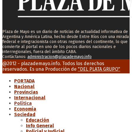
Plaza de Mayo es un diario de noticias de actualidad informativa de
Argentina y América Latina, hecho desde Entre Ríos con una mirada
federal e integracionista con otras regiones del continente, lo que
convierte al portal en uno de los pocos diarios nacionales e
interregionales, fuera del ámbito CABA.
Contáctanos:
administracion@plazademayo.info
Facebook
Twitter
Instagram
Youtube
Email
@2012 - plazademayo.info. Todos los derechos
reservados. Es una Producción de
"DEL PLATA GRUPO"
PORTADA
Nacional
Provincias
Internacional
Política
Economía
Sociedad
Educación
Info General
Policial y Judicial