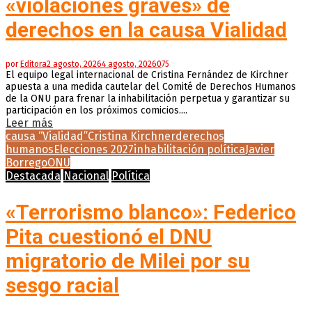
«violaciones graves» de
derechos en la causa Vialidad
por
Editora
2 agosto, 2026
4 agosto, 2026
0
75
El equipo legal internacional de Cristina Fernández de Kirchner
apuesta a una medida cautelar del Comité de Derechos Humanos
de la ONU para frenar la inhabilitación perpetua y garantizar su
participación en los próximos comicios....
Leer más
causa “Vialidad”
Cristina Kirchner
derechos
humanos
Elecciones 2027
inhabilitación política
Javier
Borrego
ONU
Destacada
Nacional
Política
«Terrorismo blanco»: Federico
Pita cuestionó el DNU
migratorio de Milei por su
sesgo racial