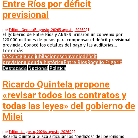
Entre Ríos por déficit
previsional
por
Editora General
5 agosto, 2026
5 agosto, 2026
0
21
El gobierno de Entre Ríos y ANSES firmaron un convenio por
120.000 millones de pesos para compensar el déficit previsional
provincial. Conocé los detalles del pago y las auditorías....
Leer más
ANSeS
caja de jubilaciones
convenio
déficit
previsional
deuda histórica
Entre Ríos
Rogelio Frigerio
Destacada
Nacional
Política
Ricardo Quintela propone
«revisar todos los contratos y
todas las leyes» del gobierno de
Milei
por
Editora
4 agosto, 2026
4 agosto, 2026
0
92
Ricardo Quintela busca articular los "pedazos" del peronismo