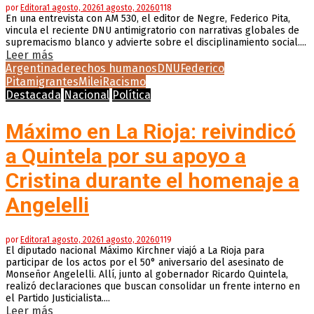
por
Editora
1 agosto, 2026
1 agosto, 2026
0
118
En una entrevista con AM 530, el editor de Negre, Federico Pita,
vincula el reciente DNU antimigratorio con narrativas globales de
supremacismo blanco y advierte sobre el disciplinamiento social....
Leer más
Argentina
derechos humanos
DNU
Federico
Pita
migrantes
Milei
Racismo
Destacada
Nacional
Política
Máximo en La Rioja: reivindicó
a Quintela por su apoyo a
Cristina durante el homenaje a
Angelelli
por
Editora
1 agosto, 2026
1 agosto, 2026
0
119
El diputado nacional Máximo Kirchner viajó a La Rioja para
participar de los actos por el 50° aniversario del asesinato de
Monseñor Angelelli. Allí, junto al gobernador Ricardo Quintela,
realizó declaraciones que buscan consolidar un frente interno en
el Partido Justicialista....
Leer más