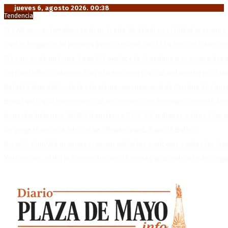
jueves 6, agosto 2026. 00:38
Tendencia
El VAR semiautomático ya tiene fecha de debut en el fútbol argentino
Carlos Beguerie se prepara para celebrar sus 114 años con tradició
El regreso de un Papa: León XIV visitará la Argentina tras cuatro déc
Fernando Rejal advierte sobre la extranjerización del territorio: «E
Rafael Valim defiende la estrategia internacional de Cristina Kirchne
Brasil aplica su mayor sanción diplomática en décadas contra la Arg
Acuerdo histórico: ANSES transferirá $120.000 millones a Entre Ríos po
Se viene la tercera edición de «Repatriados, Gala de Ballet»
Ricardo Quintela propone «revisar todos los contratos y todas las ley
Yerba mate: el INYM elimina límites de venta y profundiza la desregu