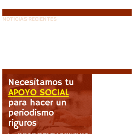
« Jul
NOTICIAS RECIENTES
El VAR semiautomático ya tiene fecha de debut en el
fútbol argentino
5 agosto, 2026
Carlos Beguerie se prepara para celebrar sus 114
años con tradición, gastronomía y shows
5 agosto,
2026
El regreso de un Papa: León XIV visitará la Argentina
tras cuatro décadas
5 agosto, 2026