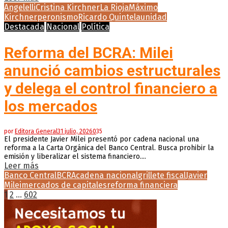
Angelelli
Cristina Kirchner
La Rioja
Máximo
Kirchner
peronismo
Ricardo Quintela
unidad
Destacada
Nacional
Política
Reforma del BCRA: Milei
anunció cambios estructurales
y delega el control financiero a
los mercados
por
Editora General
31 julio, 2026
0
35
El presidente Javier Milei presentó por cadena nacional una
reforma a la Carta Orgánica del Banco Central. Busca prohibir la
emisión y liberalizar el sistema financiero....
Leer más
Banco Central
BCRA
cadena nacional
grillete fiscal
Javier
Milei
mercados de capitales
reforma financiera
Paginación
1
2
…
602
de
entradas