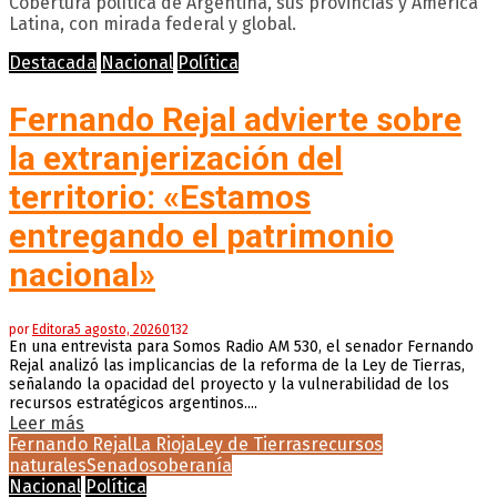
Cobertura política de Argentina, sus provincias y América
Latina, con mirada federal y global.
Destacada
Nacional
Política
Fernando Rejal advierte sobre
la extranjerización del
territorio: «Estamos
entregando el patrimonio
nacional»
por
Editora
5 agosto, 2026
0
132
En una entrevista para Somos Radio AM 530, el senador Fernando
Rejal analizó las implicancias de la reforma de la Ley de Tierras,
señalando la opacidad del proyecto y la vulnerabilidad de los
recursos estratégicos argentinos....
Leer más
Fernando Rejal
La Rioja
Ley de Tierras
recursos
naturales
Senado
soberanía
Nacional
Política