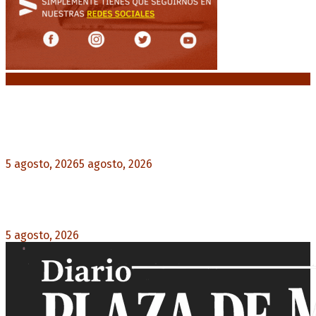
Noticias destacadas
El VAR semiautomático ya tiene fecha de debut
en el fútbol argentino
5 agosto, 2026
5 agosto, 2026
0
Carlos Beguerie se prepara para celebrar sus 114
años con tradición, gastronomía y shows
5 agosto, 2026
0