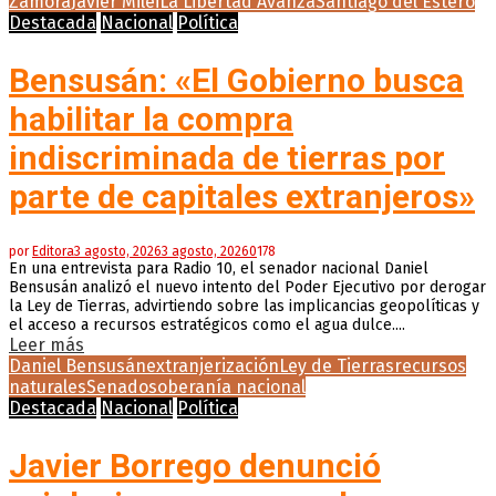
Zamora
Javier Milei
La Libertad Avanza
Santiago del Estero
Destacada
Nacional
Política
Bensusán: «El Gobierno busca
habilitar la compra
indiscriminada de tierras por
parte de capitales extranjeros»
por
Editora
3 agosto, 2026
3 agosto, 2026
0
178
En una entrevista para Radio 10, el senador nacional Daniel
Bensusán analizó el nuevo intento del Poder Ejecutivo por derogar
la Ley de Tierras, advirtiendo sobre las implicancias geopolíticas y
el acceso a recursos estratégicos como el agua dulce....
Leer más
Daniel Bensusán
extranjerización
Ley de Tierras
recursos
naturales
Senado
soberanía nacional
Destacada
Nacional
Política
Javier Borrego denunció