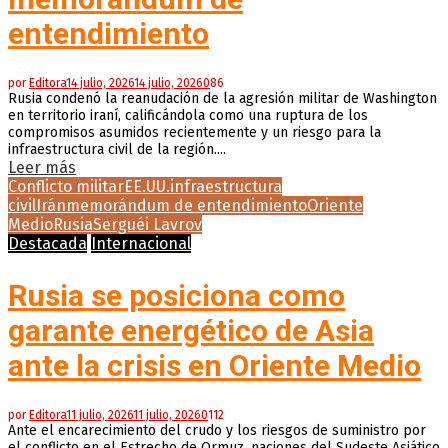
entendimiento
por
Editora
14 julio, 2026
14 julio, 2026
0
86
Rusia condenó la reanudación de la agresión militar de Washington
en territorio iraní, calificándola como una ruptura de los
compromisos asumidos recientemente y un riesgo para la
infraestructura civil de la región....
Leer más
Conflicto militar
EE.UU.
infraestructura
civil
Irán
memorándum de entendimiento
Oriente
Medio
Rusia
Serguéi Lavrov
Destacada
Internacional
Rusia se posiciona como
garante energético de Asia
ante la crisis en Oriente Medio
por
Editora
11 julio, 2026
11 julio, 2026
0
112
Ante el encarecimiento del crudo y los riesgos de suministro por
el conflicto en el Estrecho de Ormuz, naciones del Sudeste Asiático