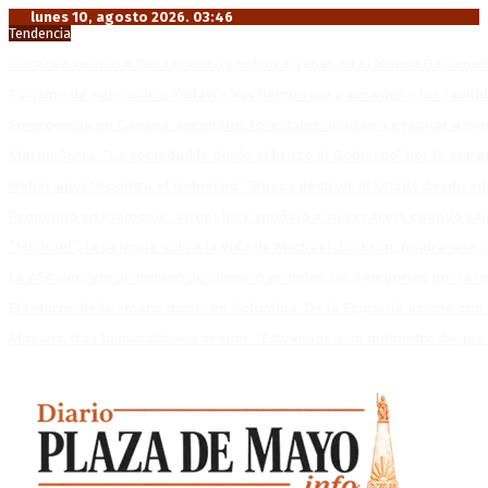
lunes 10, agosto 2026. 03:46
Tendencia
Huracán venció a San Lorenzo y volvió a ganar en el Nuevo Gasóme
Turismo de egresados: Todavía hay tiempo para acceder a las facili
Emergencia en Canadá: incendios forestales obligan a evacuar a má
Martín Soria: “La sociedad le dobló el brazo al Gobierno” por la extra
Heller apuntó contra el Gobierno: “Busca destruir el Estado desde ad
Femicidio en Piamonte: atropelló y apuñaló a su expareja cuando salí
“Michael”, la película sobre la vida de Michael Jackson, tendrá una 
La AFA decretó un minuto de silencio en todas las categorías por la 
El retorno de la «mano dura» en Colombia: De la Espriella asume co
Mayans, tras la maratónica sesión: “Estuvimos a un milímetro de que 