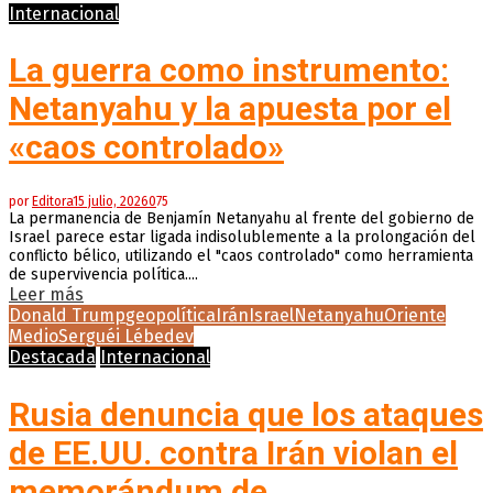
Internacional
La guerra como instrumento:
Netanyahu y la apuesta por el
«caos controlado»
por
Editora
15 julio, 2026
0
75
La permanencia de Benjamín Netanyahu al frente del gobierno de
Israel parece estar ligada indisolublemente a la prolongación del
conflicto bélico, utilizando el "caos controlado" como herramienta
de supervivencia política....
Leer más
Donald Trump
geopolítica
Irán
Israel
Netanyahu
Oriente
Medio
Serguéi Lébedev
Destacada
Internacional
Rusia denuncia que los ataques
de EE.UU. contra Irán violan el
memorándum de