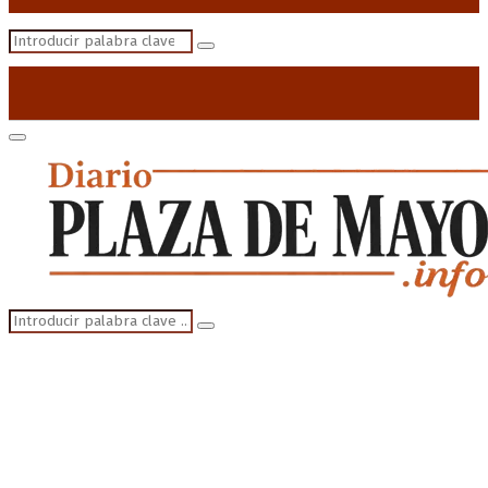
Search
Search
for:
Primary
Menu
Search
Search
for: