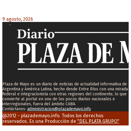
Turismo de egresados: Todavía hay tiempo para
acceder a las facilidades de pago para los viajes
9 agosto, 2026
0
Plaza de Mayo es un diario de noticias de actualidad informativa de
Argentina y América Latina, hecho desde Entre Ríos con una mirada
federal e integracionista con otras regiones del continente, lo que
convierte al portal en uno de los pocos diarios nacionales e
interregionales, fuera del ámbito CABA.
Contáctanos:
administracion@plazademayo.info
Facebook
Twitter
Instagram
Youtube
Email
@2012 - plazademayo.info. Todos los derechos
reservados. Es una Producción de
"DEL PLATA GRUPO"