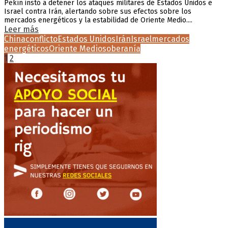
Pekín instó a detener los ataques militares de Estados Unidos e
Israel contra Irán, alertando sobre sus efectos sobre los
mercados energéticos y la estabilidad de Oriente Medio....
Leer más
China
conflicto
Estados Unidos
Irán
Israel
mercados
energéticos
Oriente Medio
soberanía
Paginación
1
2
de
entradas