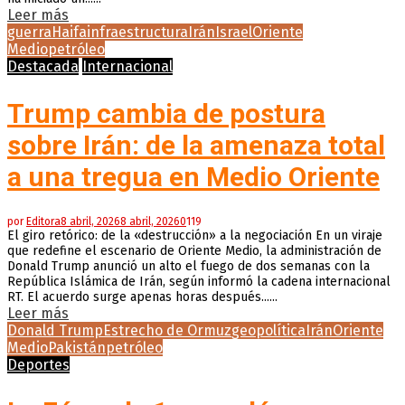
Leer más
guerra
Haifa
infraestructura
Irán
Israel
Oriente
Medio
petróleo
Destacada
Internacional
Trump cambia de postura
sobre Irán: de la amenaza total
a una tregua en Medio Oriente
por
Editora
8 abril, 2026
8 abril, 2026
0
119
El giro retórico: de la «destrucción» a la negociación En un viraje
que redefine el escenario de Oriente Medio, la administración de
Donald Trump anunció un alto el fuego de dos semanas con la
República Islámica de Irán, según informó la cadena internacional
RT. El acuerdo surge apenas horas después......
Leer más
Donald Trump
Estrecho de Ormuz
geopolítica
Irán
Oriente
Medio
Pakistán
petróleo
Deportes