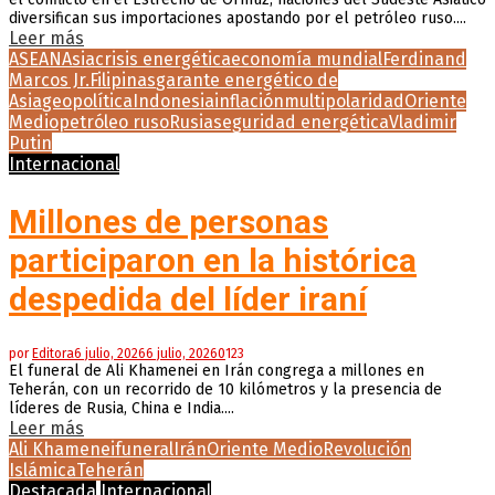
diversifican sus importaciones apostando por el petróleo ruso....
Leer más
ASEAN
Asia
crisis energética
economía mundial
Ferdinand
Marcos Jr.
Filipinas
garante energético de
Asia
geopolítica
Indonesia
inflación
multipolaridad
Oriente
Medio
petróleo ruso
Rusia
seguridad energética
Vladimir
Putin
Internacional
Millones de personas
participaron en la histórica
despedida del líder iraní
por
Editora
6 julio, 2026
6 julio, 2026
0
123
El funeral de Ali Khamenei en Irán congrega a millones en
Teherán, con un recorrido de 10 kilómetros y la presencia de
líderes de Rusia, China e India....
Leer más
Ali Khamenei
funeral
Irán
Oriente Medio
Revolución
Islámica
Teherán
Destacada
Internacional