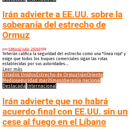
Irán advierte a EE.UU. sobre la
soberanía del estrecho de
Ormuz
por
Editora
2 julio, 2026
0
108
Teherán califica la seguridad del estrecho como una "línea roja" y
exige que todos los buques comerciales sigan las rutas
establecidas por sus autoridades....
Leer más
Estados Unidos
Estrecho de Ormuz
Irán
Oriente
Medio
seguridad marítima
soberanía nacional
Destacada
Internacional
Irán advierte que no habrá
acuerdo final con EE.UU. sin un
cese al fuego en el Líbano