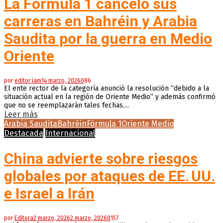
La Fórmula 1 canceló sus
carreras en Bahréin y Arabia
Saudita por la guerra en Medio
Oriente
por
editor iam
14 marzo, 2026
0
86
El ente rector de la categoría anunció la resolución “debido a la
situación actual en la región de Oriente Medio” y además confirmó
que no se reemplazarán tales fechas....
Leer más
Arabia Saudita
Bahréin
Fórmula 1
Oriente Medio
Destacada
Internacional
China advierte sobre riesgos
globales por ataques de EE. UU.
e Israel a Irán
por
Editora
2 marzo, 2026
2 marzo, 2026
0
157