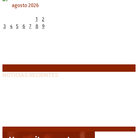
agosto 2026
L
M
X
J
V
S
D
1
2
3
4
5
6
7
8
9
10
11
12
13
14
15
16
17
18
19
20
21
22
23
24
25
26
27
28
29
30
31
« Jul
NOTICIAS RECIENTES
Huracán venció a San Lorenzo y volvió a ganar en el
Nuevo Gasómetro después de 25 años
9 agosto, 2026
Turismo de egresados: Todavía hay tiempo para
acceder a las facilidades de pago para los viajes
9
agosto, 2026
Emergencia en Canadá: incendios forestales obligan
a evacuar a más de 20.000 personas
9 agosto, 2026