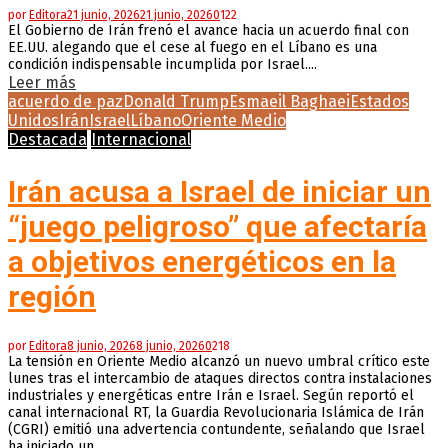
por
Editora
21 junio, 2026
21 junio, 2026
0
122
El Gobierno de Irán frenó el avance hacia un acuerdo final con
EE.UU. alegando que el cese al fuego en el Líbano es una
condición indispensable incumplida por Israel....
Leer más
acuerdo de paz
Donald Trump
Esmaeil Baghaei
Estados
Unidos
Irán
Israel
Líbano
Oriente Medio
Destacada
Internacional
Irán acusa a Israel de iniciar un
“juego peligroso” que afectaría
a objetivos energéticos en la
región
por
Editora
8 junio, 2026
8 junio, 2026
0
218
La tensión en Oriente Medio alcanzó un nuevo umbral crítico este
lunes tras el intercambio de ataques directos contra instalaciones
industriales y energéticas entre Irán e Israel. Según reportó el
canal internacional RT, la Guardia Revolucionaria Islámica de Irán
(CGRI) emitió una advertencia contundente, señalando que Israel
ha iniciado un......