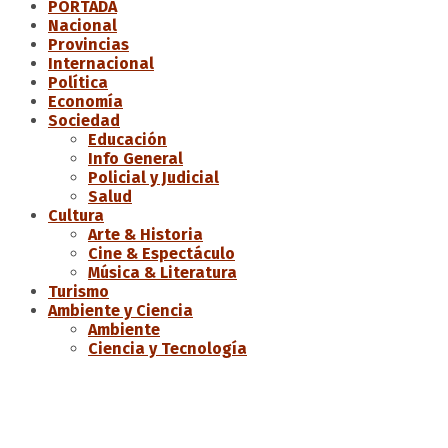
PORTADA
Nacional
Provincias
Internacional
Política
Economía
Sociedad
Educación
Info General
Policial y Judicial
Salud
Cultura
Arte & Historia
Cine & Espectáculo
Música & Literatura
Turismo
Ambiente y Ciencia
Ambiente
Ciencia y Tecnología