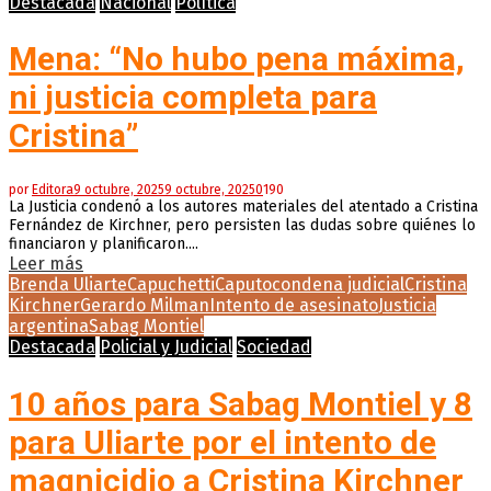
Destacada
Nacional
Política
Mena: “No hubo pena máxima,
ni justicia completa para
Cristina”
por
Editora
9 octubre, 2025
9 octubre, 2025
0
190
La Justicia condenó a los autores materiales del atentado a Cristina
Fernández de Kirchner, pero persisten las dudas sobre quiénes lo
financiaron y planificaron....
Leer más
Brenda Uliarte
Capuchetti
Caputo
condena judicial
Cristina
Kirchner
Gerardo Milman
Intento de asesinato
Justicia
argentina
Sabag Montiel
Destacada
Policial y Judicial
Sociedad
10 años para Sabag Montiel y 8
para Uliarte por el intento de
magnicidio a Cristina Kirchner