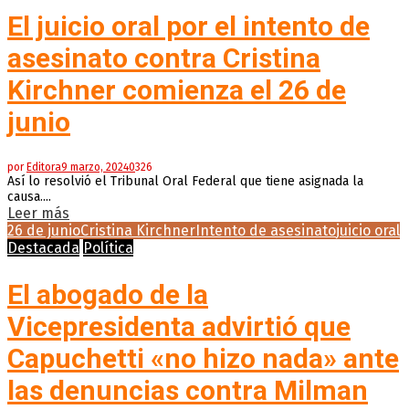
El juicio oral por el intento de
asesinato contra Cristina
Kirchner comienza el 26 de
junio
por
Editora
9 marzo, 2024
0
326
Así lo resolvió el Tribunal Oral Federal que tiene asignada la
causa....
Leer más
26 de junio
Cristina Kirchner
Intento de asesinato
juicio oral
Destacada
Política
El abogado de la
Vicepresidenta advirtió que
Capuchetti «no hizo nada» ante
las denuncias contra Milman