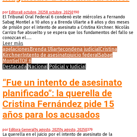
por
Editora
8 octubre, 2025
8 octubre, 2025
0
190
El Tribunal Oral Federal 6 condenó este miércoles a Fernando
Sabag Montiel a 10 años y a Brenda Uliarte a 8 años y dos meses
de prisión por el intento de asesinato a Cristina Kirchner. Nicolás
Carrizo fue absuelto y se espera que los fundamentos del fallo se
conozcan el......
Leer más
apelaciones
Brenda Uliarte
condena judicial
Cristina
Kirchner
Intento de asesinato
juicio federal
Sabag
Montiel
TOF 6
Destacada
Nacional
Policial y Judicial
“Fue un intento de asesinato
planificado”: la querella de
Cristina Fernández pide 15
años para los acusados
por
Editora General
14 agosto, 2025
14 agosto, 2025
0
379
La querella en el juicio por el intento de asesinato de la