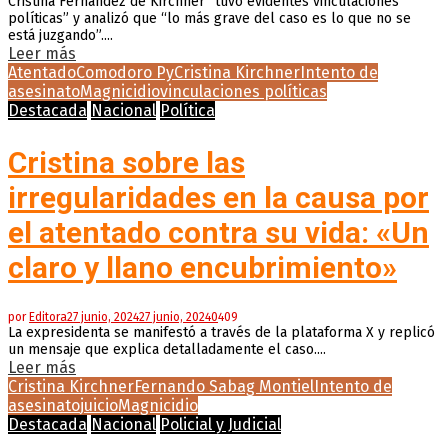
Cristina Fernández de Kirchner “tuvo evidentes vinculaciones
políticas” y analizó que “lo más grave del caso es lo que no se
está juzgando”....
Leer más
Atentado
Comodoro Py
Cristina Kirchner
Intento de
asesinato
Magnicidio
vinculaciones políticas
Destacada
Nacional
Política
Cristina sobre las
irregularidades en la causa por
el atentado contra su vida: «Un
claro y llano encubrimiento»
por
Editora
27 junio, 2024
27 junio, 2024
0
409
La expresidenta se manifestó a través de la plataforma X y replicó
un mensaje que explica detalladamente el caso....
Leer más
Cristina Kirchner
Fernando Sabag Montiel
Intento de
asesinato
juicio
Magnicidio
Destacada
Nacional
Policial y Judicial