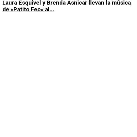
Laura Esquivel y Brenda Asnicar llevan la música
de «Patito Feo» al...