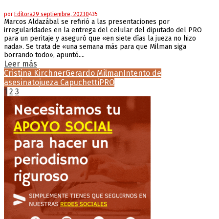
por
Editora
29 septiembre, 2023
0
435
Marcos Aldazábal se refirió a las presentaciones por
irregularidades en la entrega del celular del diputado del PRO
para un peritaje y aseguró que «en siete días la jueza no hizo
nada». Se trata de «una semana más para que Milman siga
borrando todo», apuntó....
Leer más
Cristina Kirchner
Gerardo Milman
Intento de
asesinato
jueza Capuchetti
PRO
Paginación
1
2
3
de
entradas