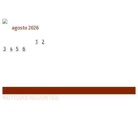
agosto 2026
L
M
X
J
V
S
D
1
2
3
4
5
6
7
8
9
10
11
12
13
14
15
16
17
18
19
20
21
22
23
24
25
26
27
28
29
30
31
« Jul
NOTICIAS RECIENTES
Diego Forlán será el nuevo técnico de la Selección de
Uruguay: «La vuelta de la leyenda»
6 agosto, 2026
Milo J cierra su gira mundial en la Argentina: Será en
el Estadio Mario Alberto Kempes
6 agosto, 2026
Crisis energética en Europa: Reservas de gas en