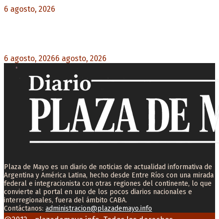
6 agosto, 2026
0
Milo J cierra su gira mundial en la Argentina:
Será en el Estadio Mario Alberto Kempes
6 agosto, 2026
6 agosto, 2026
0
Plaza de Mayo es un diario de noticias de actualidad informativa de
Argentina y América Latina, hecho desde Entre Ríos con una mirada
federal e integracionista con otras regiones del continente, lo que
convierte al portal en uno de los pocos diarios nacionales e
interregionales, fuera del ámbito CABA.
Contáctanos:
administracion@plazademayo.info
Facebook
Twitter
Instagram
Youtube
Email