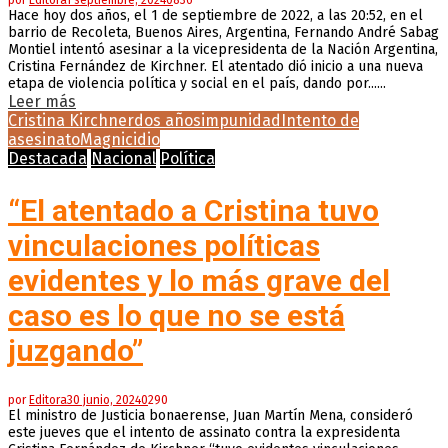
por
Editora
1 septiembre, 2024
0
836
Hace hoy dos años, el 1 de septiembre de 2022, a las 20:52, en el
barrio de Recoleta, Buenos Aires, Argentina, Fernando André Sabag
Montiel intentó asesinar a la vicepresidenta de la Nación Argentina,
Cristina Fernández de Kirchner. El atentado dió inicio a una nueva
etapa de violencia política y social en el país, dando por......
Leer más
Cristina Kirchner
dos años
impunidad
Intento de
asesinato
Magnicidio
Destacada
Nacional
Política
“El atentado a Cristina tuvo
vinculaciones políticas
evidentes y lo más grave del
caso es lo que no se está
juzgando”
por
Editora
30 junio, 2024
0
290
El ministro de Justicia bonaerense, Juan Martín Mena, consideró
este jueves que el intento de assinato contra la expresidenta