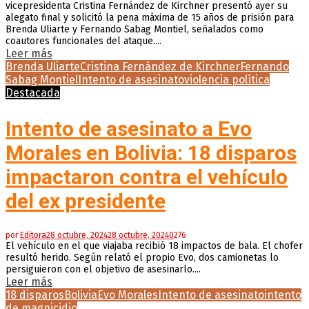
vicepresidenta Cristina Fernández de Kirchner presentó ayer su
alegato final y solicitó la pena máxima de 15 años de prisión para
Brenda Uliarte y Fernando Sabag Montiel, señalados como
coautores funcionales del ataque....
Leer más
Brenda Uliarte
Cristina Fernández de Kirchner
Fernando
Sabag Montiel
Intento de asesinato
violencia política
Destacada
Intento de asesinato a Evo
Morales en Bolivia: 18 disparos
impactaron contra el vehículo
del ex presidente
por
Editora
28 octubre, 2024
28 octubre, 2024
0
276
El vehículo en el que viajaba recibió 18 impactos de bala. El chofer
resultó herido. Según relató el propio Evo, dos camionetas lo
persiguieron con el objetivo de asesinarlo....
Leer más
18 disparos
Bolivia
Evo Morales
Intento de asesinato
intento
de magnicidio