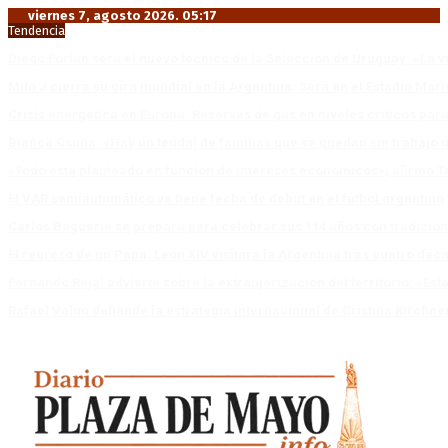
viernes 7, agosto 2026. 05:17
Tendencia
Diego Forlán será el nuevo técnico de la Selección de Uruguay: «La v
Milo J cierra su gira mundial en la Argentina: Será en el Estadio Mar
Crisis energética en Europa: Reservas de gas en niveles críticos para
Blanca Osuna: «Hay un tendal de familias que se quedan sin trabajo 
«Todo está planteado en función de intereses económicos», afirmó T
El VAR semiautomático ya tiene fecha de debut en el fútbol argentino
Carlos Beguerie se prepara para celebrar sus 114 años con tradició
El regreso de un Papa: León XIV visitará la Argentina tras cuatro déc
Fernando Rejal advierte sobre la extranjerización del territorio: «E
Rafael Valim defiende la estrategia internacional de Cristina Kirchne