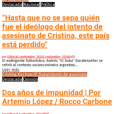
Destacada
Nacional
Política
“Hasta que no se sepa quién
fue el ideólogo del intento de
asesinato de Cristina, este país
está perdido”
por
Editora
5 septiembre, 2024
5 septiembre, 2024
0
450
El exdirigente futbolístico, Andrés “El Duka” Ducatenzeiler se
refirió al contexto socioeconómico argentino....
Leer más
Cristina Kirchner
El Duka
Intento de asesinato
Destacada
Opinión
Dos años de impunidad | Por
Artemio López / Rocco Carbone