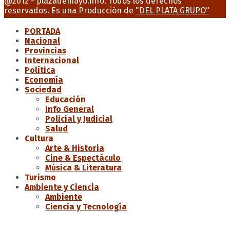
@2012 - plazademayo.info. Todos los derechos
reservados. Es una Producción de
"DEL PLATA GRUPO"
PORTADA
Nacional
Provincias
Internacional
Política
Economía
Sociedad
Educación
Info General
Policial y Judicial
Salud
Cultura
Arte & Historia
Cine & Espectáculo
Música & Literatura
Turismo
Ambiente y Ciencia
Ambiente
Ciencia y Tecnología