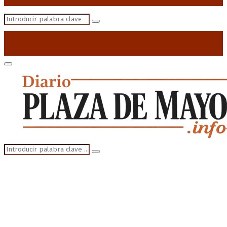
Search
Search
for:
Primary
Menu
Search
Search
for: