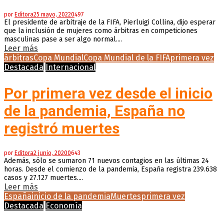
por
Editora
25 mayo, 2022
0
497
El presidente de arbitraje de la FIFA, Pierluigi Collina, dijo esperar
que la inclusión de mujeres como árbitras en competiciones
masculinas pase a ser algo normal....
Leer más
árbitras
Copa Mundial
Copa Mundial de la FIFA
primera vez
Destacada
Internacional
Por primera vez desde el inicio
de la pandemia, España no
registró muertes
por
Editora
2 junio, 2020
0
643
Además, sólo se sumaron 71 nuevos contagios en las últimas 24
horas. Desde el comienzo de la pandemia, España registra 239.638
casos y 27.127 muertes....
Leer más
España
inicio de la pandemia
Muertes
primera vez
Destacada
Economía