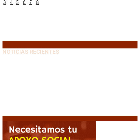
3
4
5
6
7
8
9
10
11
12
13
14
15
16
17
18
19
20
21
22
23
24
25
26
27
28
29
30
31
« Jul
NOTICIAS RECIENTES
El retorno de la «mano dura» en Colombia: De la
Espriella asume con una agenda de militarización y
ruptura
8 agosto, 2026
Mayans, tras la maratónica sesión: “Estuvimos a un
milímetro de que se caiga la ley completa”
8 agosto,
2026
Capitanich: “Argentina no tiene un problema de
protección de la propiedad, sino de acceso”
8
agosto, 2026