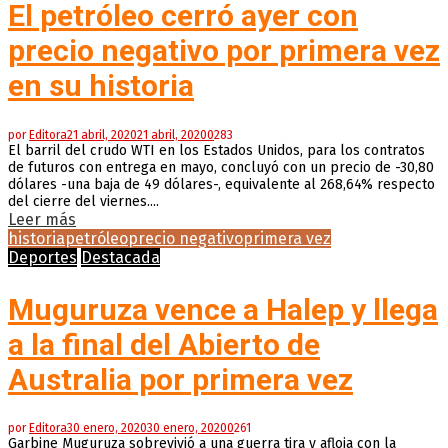
El petróleo cerró ayer con
precio negativo por primera vez
en su historia
por
Editora
21 abril, 2020
21 abril, 2020
0
283
El barril del crudo WTI en los Estados Unidos, para los contratos
de futuros con entrega en mayo, concluyó con un precio de -30,80
dólares -una baja de 49 dólares-, equivalente al 268,64% respecto
del cierre del viernes....
Leer más
historia
petróleo
precio negativo
primera vez
Deportes
Destacada
Muguruza vence a Halep y llega
a la final del Abierto de
Australia por primera vez
por
Editora
30 enero, 2020
30 enero, 2020
0
261
Garbine Muguruza sobrevivió a una guerra tira y afloja con la