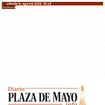
sábado 8, agosto 2026. 15:45
Tendencia
El retorno de la «mano dura» en Colombia: De la Espriella asume co
Mayans, tras la maratónica sesión: “Estuvimos a un milímetro de que 
Capitanich: “Argentina no tiene un problema de protección de la pro
Media sanción a la Ley de Inviolabilidad: un proyecto amputado por l
Desalojos exprés: El Senado aprobó la reforma que acelera la deso
Brutal represión frente al Congreso durante la protesta contra la re
México militariza la protección del aguacate en plena tensión con EE
Diego Forlán será el nuevo técnico de la Selección de Uruguay: «La v
Milo J cierra su gira mundial en la Argentina: Será en el Estadio Mar
Crisis energética en Europa: Reservas de gas en niveles críticos para