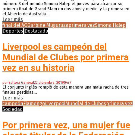
número 3 del mundo Simona Halep el jueves para alcanzar su
primera final de Grand Slam en dos años y medio, y la primera en
el Abierto de Australia....
Leer más
final del AO
Garbiñe Muguruza
primera vez
Simona Halep
Deportes
Destacada
Liverpool es campeón del
Mundial de Clubes por primera
vez en su historia
por
Editora General
22 diciembre, 2019
0
437
El conjunto inglés rompió de esta manera una mala racha de tres
finales perdidas....
Leer más
campeón
Flamengo
Liverpool
Mundial de Clubes
primera vez
Sociedad
Por primera vez, una mujer fue