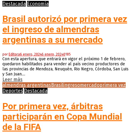
Destacada
Economía
Brasil autorizó por primera vez
el ingreso de almendras
argentinas a su mercado
por
Editora
6 enero, 2024
6 enero, 2024
0
185
Con esta apertura, que entrará en vigor el próximo 1 de febrero,
quedaron habilitados para vender al país vecino productores de
las provincias de Mendoza, Neuquén, Rio Negro, Córdoba, San Luis
y San Juan....
Leer más
almendras argentinas
Brasil
ingreso
mercado
primera vez
Deportes
Destacada
Por primera vez, árbitras
participarán en Copa Mundial
de la FIFA