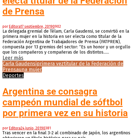
electa titular de la Federación
de Prensa
por
Editora
17 septiembre, 2019
0
902
La delegada gremial de Télam, Carla Gaudensi, se convirtió en la
primera mujer en la historia en ser electa como titular de la
Federación Argentina de Trabajadores de Prensa (FATPREN),
compuesta por 13 gremios del sector: “Es un honor y un orgullo
que los compañeros y compañeras de los distintos......
Leer más
Carla Gaudensi
primera vez
titular de la Federación de
Prensa
una mujer
Deportes
Argentina se consagra
campeón mundial de sóftbol
por primera vez en su historia
por
Editora
24 junio, 2019
0
381
Tras vencer en la final 3-2 al combinado de Japón, los argentinos