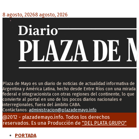
un milímetro de que se caiga la ley completa”
8 agosto, 2026
8 agosto, 2026
0
Plaza de Mayo es un diario de noticias de actualidad informativa de
Argentina y América Latina, hecho desde Entre Ríos con una mirada
federal e integracionista con otras regiones del continente, lo que
convierte al portal en uno de los pocos diarios nacionales e
interregionales, fuera del ámbito CABA.
Contáctanos:
administracion@plazademayo.info
Facebook
Twitter
Instagram
Youtube
Email
@2012 - plazademayo.info. Todos los derechos
reservados. Es una Producción de
"DEL PLATA GRUPO"
PORTADA