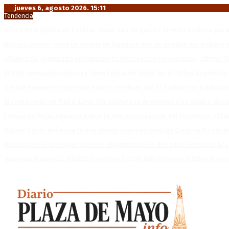
jueves 6, agosto 2026. 15:11
Tendencia
Crisis energética en Europa: Reservas de gas en niveles críticos para
Blanca Osuna: «Hay un tendal de familias que se quedan sin trabajo 
«Todo está planteado en función de intereses económicos», afirmó T
El VAR semiautomático ya tiene fecha de debut en el fútbol argentino
Carlos Beguerie se prepara para celebrar sus 114 años con tradició
El regreso de un Papa: León XIV visitará la Argentina tras cuatro déc
Fernando Rejal advierte sobre la extranjerización del territorio: «E
Rafael Valim defiende la estrategia internacional de Cristina Kirchne
Brasil aplica su mayor sanción diplomática en décadas contra la Arg
Acuerdo histórico: ANSES transferirá $120.000 millones a Entre Ríos po