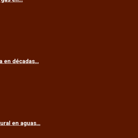
ca en décadas…
tural en aguas…