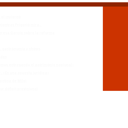
 el invierno
mientras Frigerio mira…
eresa García sobre la reforma
n, gastronomía y shows
adas
stamos entregando el patrimonio nacional»
r: «Es una apuesta jurídica»
entina de Milei
r déficit previsional