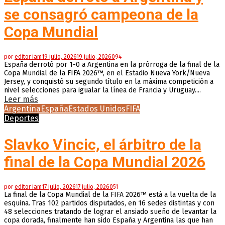
se consagró campeona de la
Copa Mundial
por
editor iam
19 julio, 2026
19 julio, 2026
0
94
España derrotó por 1-0 a Argentina en la prórroga de la final de la
Copa Mundial de la FIFA 2026™, en el Estadio Nueva York/Nueva
Jersey, y conquistó su segundo título en la máxima competición a
nivel selecciones para igualar la línea de Francia y Uruguay....
Leer más
Argentina
España
Estados Unidos
FIFA
Deportes
Slavko Vincic, el árbitro de la
final de la Copa Mundial 2026
por
editor iam
17 julio, 2026
17 julio, 2026
0
51
La final de la Copa Mundial de la FIFA 2026™ está a la vuelta de la
esquina. Tras 102 partidos disputados, en 16 sedes distintas y con
48 selecciones tratando de lograr el ansiado sueño de levantar la
copa dorada, finalmente han sido España y Argentina las que han