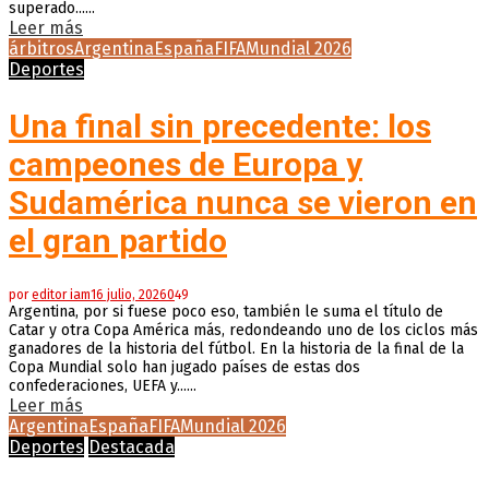
superado......
Leer más
árbitros
Argentina
España
FIFA
Mundial 2026
Deportes
Una final sin precedente: los
campeones de Europa y
Sudamérica nunca se vieron en
el gran partido
por
editor iam
16 julio, 2026
0
49
Argentina, por si fuese poco eso, también le suma el título de
Catar y otra Copa América más, redondeando uno de los ciclos más
ganadores de la historia del fútbol. En la historia de la final de la
Copa Mundial solo han jugado países de estas dos
confederaciones, UEFA y......
Leer más
Argentina
España
FIFA
Mundial 2026
Deportes
Destacada