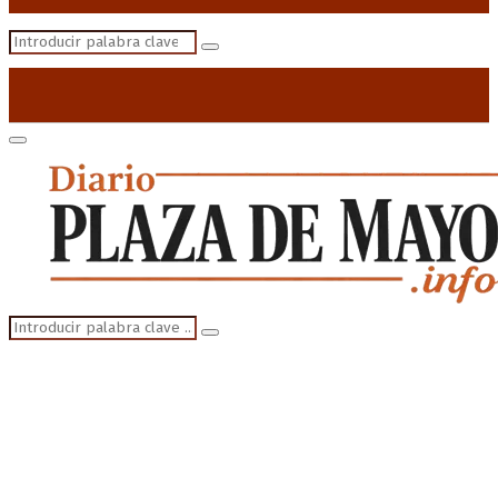
Search
Search
for:
Primary
Menu
Search
Search
for: