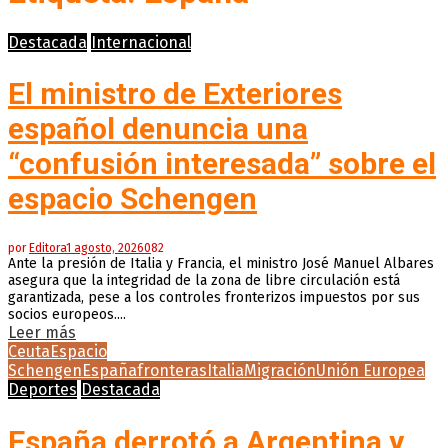
Destacada
Internacional
El ministro de Exteriores
español denuncia una
“confusión interesada” sobre el
espacio Schengen
por
Editora
1 agosto, 2026
0
82
Ante la presión de Italia y Francia, el ministro José Manuel Albares
asegura que la integridad de la zona de libre circulación está
garantizada, pese a los controles fronterizos impuestos por sus
socios europeos....
Leer más
Ceuta
Espacio
Schengen
España
fronteras
Italia
Migración
Unión Europea
Deportes
Destacada
España derrotó a Argentina y