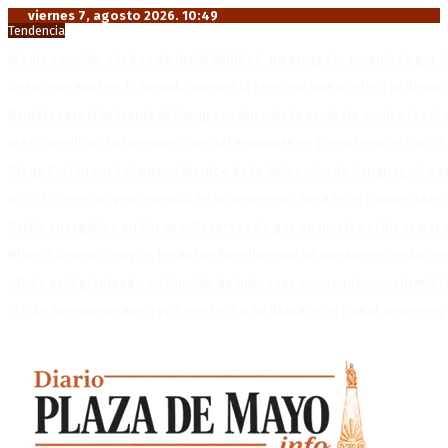
viernes 7, agosto 2026. 10:49
Tendencia
Media sanción a la Ley de Inviolabilidad: un proyecto amputado por l
Desalojos exprés: El Senado aprobó la reforma que acelera la deso
Brutal represión frente al Congreso durante la protesta contra la re
México militariza la protección del aguacate en plena tensión con EE
Diego Forlán será el nuevo técnico de la Selección de Uruguay: «La v
Milo J cierra su gira mundial en la Argentina: Será en el Estadio Mar
Crisis energética en Europa: Reservas de gas en niveles críticos para
Blanca Osuna: «Hay un tendal de familias que se quedan sin trabajo 
«Todo está planteado en función de intereses económicos», afirmó T
El VAR semiautomático ya tiene fecha de debut en el fútbol argentino