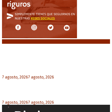
Noticias destacadas
Media sanción a la Ley de Inviolabilidad: un
proyecto amputado por la presión social y el
rechazo federal
7 agosto, 2026
7 agosto, 2026
0
Desalojos exprés: El Senado aprobó la reforma
que acelera la desocupación de inmuebles
7 agosto, 2026
7 agosto, 2026
0