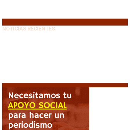
24
25
26
27
28
29
30
31
« Jul
NOTICIAS RECIENTES
Media sanción a la Ley de Inviolabilidad: un proyecto
amputado por la presión social y el rechazo federal
7
agosto, 2026
Desalojos exprés: El Senado aprobó la reforma que
acelera la desocupación de inmuebles
7 agosto, 2026
Brutal represión frente al Congreso durante la
protesta contra la reforma de la propiedad privada
7 agosto, 2026