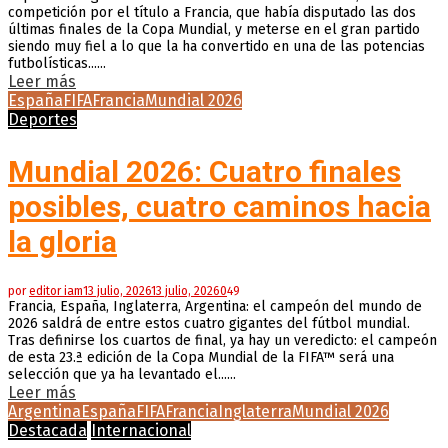
competición por el título a Francia, que había disputado las dos
últimas finales de la Copa Mundial, y meterse en el gran partido
siendo muy fiel a lo que la ha convertido en una de las potencias
futbolísticas......
Leer más
España
FIFA
Francia
Mundial 2026
Deportes
Mundial 2026: Cuatro finales
posibles, cuatro caminos hacia
la gloria
por
editor iam
13 julio, 2026
13 julio, 2026
0
49
Francia, España, Inglaterra, Argentina: el campeón del mundo de
2026 saldrá de entre estos cuatro gigantes del fútbol mundial.
Tras definirse los cuartos de final, ya hay un veredicto: el campeón
de esta 23.ª edición de la Copa Mundial de la FIFA™ será una
selección que ya ha levantado el......
Leer más
Argentina
España
FIFA
Francia
Inglaterra
Mundial 2026
Destacada
Internacional