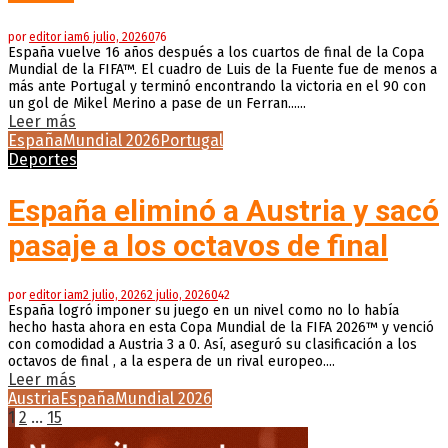
por
editor iam
6 julio, 2026
0
76
España vuelve 16 años después a los cuartos de final de la Copa
Mundial de la FIFA™. El cuadro de Luis de la Fuente fue de menos a
más ante Portugal y terminó encontrando la victoria en el 90 con
un gol de Mikel Merino a pase de un Ferran......
Leer más
España
Mundial 2026
Portugal
Deportes
España eliminó a Austria y sacó
pasaje a los octavos de final
por
editor iam
2 julio, 2026
2 julio, 2026
0
42
España logró imponer su juego en un nivel como no lo había
hecho hasta ahora en esta Copa Mundial de la FIFA 2026™ y venció
con comodidad a Austria 3 a 0. Así, aseguró su clasificación a los
octavos de final , a la espera de un rival europeo....
Leer más
Austria
España
Mundial 2026
Paginación
1
2
…
15