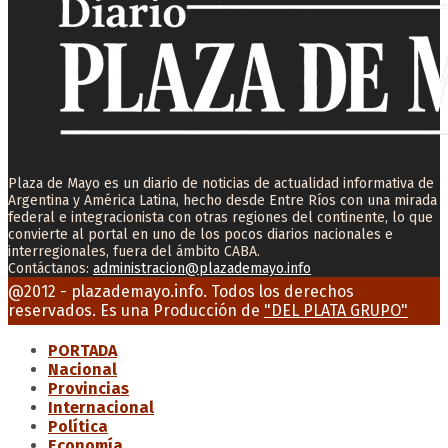
Plaza de Mayo es un diario de noticias de actualidad informativa de
Argentina y América Latina, hecho desde Entre Ríos con una mirada
federal e integracionista con otras regiones del continente, lo que
convierte al portal en uno de los pocos diarios nacionales e
interregionales, fuera del ámbito CABA.
Contáctanos:
administracion@plazademayo.info
Facebook
Twitter
Instagram
Youtube
Email
@2012 - plazademayo.info. Todos los derechos
reservados. Es una Producción de
"DEL PLATA GRUPO"
PORTADA
Nacional
Provincias
Internacional
Política
Economía