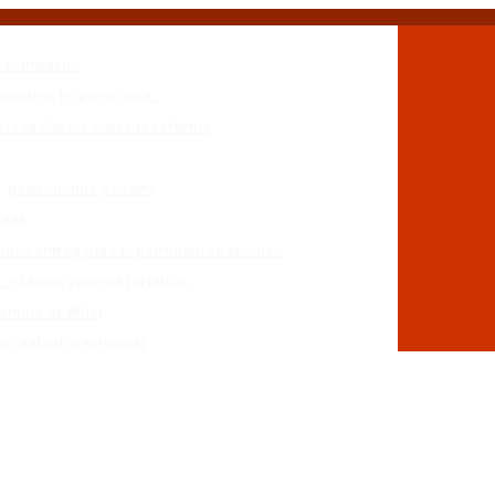
 el invierno
mientras Frigerio mira…
eresa García sobre la reforma
n, gastronomía y shows
adas
stamos entregando el patrimonio nacional»
r: «Es una apuesta jurídica»
entina de Milei
r déficit previsional