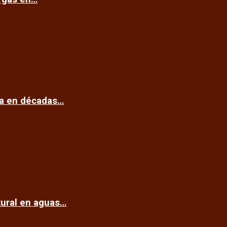
ca en décadas…
tural en aguas…