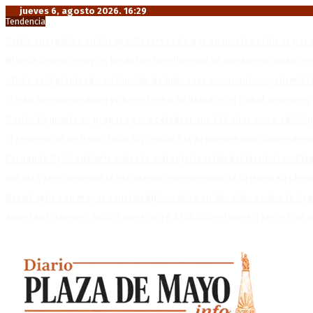
jueves 6, agosto 2026. 16:29
Tendencia
Crisis energética en Europa: Reservas de gas en niveles críticos para
Blanca Osuna: «Hay un tendal de familias que se quedan sin trabajo 
«Todo está planteado en función de intereses económicos», afirmó T
El VAR semiautomático ya tiene fecha de debut en el fútbol argentino
Carlos Beguerie se prepara para celebrar sus 114 años con tradició
El regreso de un Papa: León XIV visitará la Argentina tras cuatro déc
Fernando Rejal advierte sobre la extranjerización del territorio: «E
Rafael Valim defiende la estrategia internacional de Cristina Kirchne
Brasil aplica su mayor sanción diplomática en décadas contra la Arg
Acuerdo histórico: ANSES transferirá $120.000 millones a Entre Ríos po