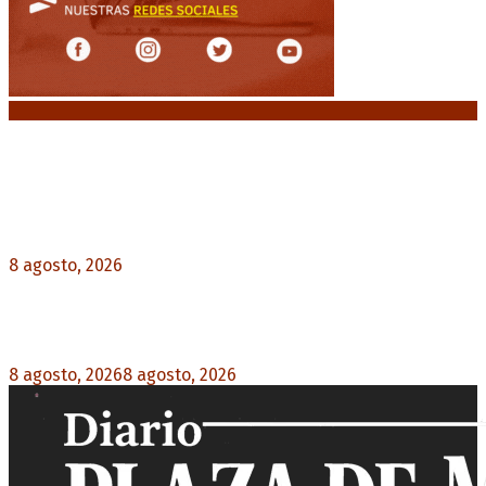
Noticias destacadas
El retorno de la «mano dura» en Colombia: De la
Espriella asume con una agenda de militarización
y ruptura
8 agosto, 2026
0
Mayans, tras la maratónica sesión: “Estuvimos a
un milímetro de que se caiga la ley completa”
8 agosto, 2026
8 agosto, 2026
0