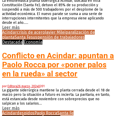
La emblemática planta siderúrgica Acindar, ubicada en Villa
Constitución (Santa Fe), detuvo el 85% de su producción y
suspendió a más de 500 trabajadores por el desplome de la
actividad económica. El nuevo parate se suma a una serie de
interrupciones intermitentes que la empresa viene aplicando
desde el año......
Leer más
Acindar
crisis de acero
Javier Milei
paralización de
planta
Santa Fe
suspensión de trabajadores
Destacada
Economía
Conflicto en Acindar: apuntan a
Paolo Rocca por «poner palos
en la rueda» al sector
por
Editora
26 marzo, 2024
0
201
La gigante siderúrgica mantiene la planta cerrada desde el 18 de
marzo pero la situación a futuro es incierta. La paritaria, en tanto,
está estancada desde noviembre con sobreprecios que no
salpican a los salarios....
Leer más
Acindar
despidos
Paolo Rocca
Santa Fe