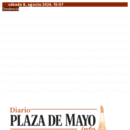
sábado 8, agosto 2026. 15:07
Tendencia
El retorno de la «mano dura» en Colombia: De la Espriella asume co
Mayans, tras la maratónica sesión: “Estuvimos a un milímetro de que 
Capitanich: “Argentina no tiene un problema de protección de la pro
Media sanción a la Ley de Inviolabilidad: un proyecto amputado por l
Desalojos exprés: El Senado aprobó la reforma que acelera la deso
Brutal represión frente al Congreso durante la protesta contra la re
México militariza la protección del aguacate en plena tensión con EE
Diego Forlán será el nuevo técnico de la Selección de Uruguay: «La v
Milo J cierra su gira mundial en la Argentina: Será en el Estadio Mar
Crisis energética en Europa: Reservas de gas en niveles críticos para