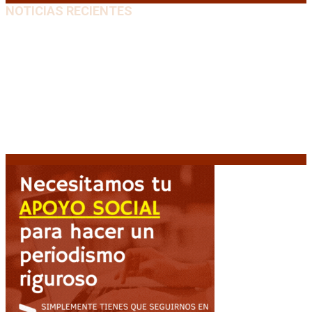
NOTICIAS RECIENTES
El retorno de la «mano dura» en Colombia: De la
Espriella asume con una agenda de militarización y
ruptura
8 agosto, 2026
Mayans, tras la maratónica sesión: “Estuvimos a un
milímetro de que se caiga la ley completa”
8 agosto,
2026
Capitanich: “Argentina no tiene un problema de
protección de la propiedad, sino de acceso”
8
agosto, 2026