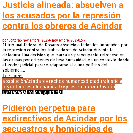
Justicia alineada: absuelven a
los acusados por la represión
contra los obreros de Acindar
por
Editora
6 noviembre, 2025
6 noviembre, 2025
0
247
El tribunal federal de Rosario absolvió a todos los imputados por
la represión contra los trabajadores de Acindar durante la
dictadura. Una decisión que marca un preocupante retroceso en
las causas por crímenes de lesa humanidad, en un contexto donde
el Poder Judicial parece adaptarse al clima político del
gobierno......
Leer más
absolución
Acindar
derechos humanos
dictadura
Justicia
argentina
Lesa humanidad
represión obrera
Rosario
Destacada
Policial y Judicial
Pidieron perpetua para
exdirectivos de Acindar por los
secuestros y homicidios de