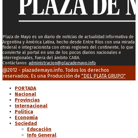
Plaza de Mayo es un diario de noticias de actualidad informativa de
Argentina y América Latina, hecho desde Entre Ríos con una mirada
federal e integracionista con otras regiones del continente, lo que
convierte al portal en uno de los pocos diarios nacionales e
interregionales, fuera del ámbito CABA.
Contáctanos:
administracion@plazademayo.info
Facebook
Twitter
Instagram
Youtube
Email
@2012 - plazademayo.info. Todos los derechos
reservados. Es una Producción de
"DEL PLATA GRUPO"
PORTADA
Nacional
Provincias
Internacional
Política
Economía
Sociedad
Educación
Info General