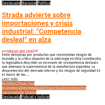
Destacada
Nacional
Política
Strada advierte sobre
importaciones y crisis
industrial: “Competencia
desleal” en alza
por
Editora
25 abril, 2026
0
170
Entre denuncias por productos que representan riesgos de
incendio y la crítica situación de la siderurgia en Villa Constitución,
la legisladora describió un escenario de «competencia desleal»
que amenaza la supervivencia de la manufactura argentina. La
desprotección del mercado interno y los riesgos de seguridad En
el marco de las......
Leer más
Acindar
China
Crisis
económica
Desregulación
importaciones
industria
nacional
Julia Strada
Destacada
Policial y Judicial