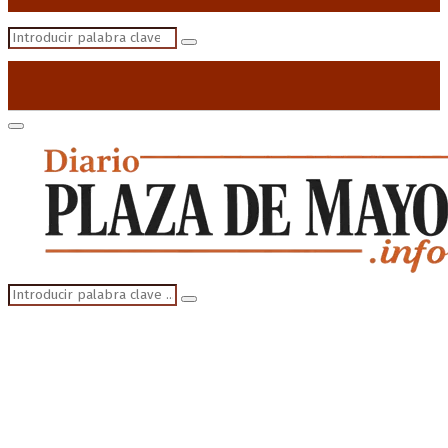
Search
Search
for:
Primary
Menu
Search
Search
for: