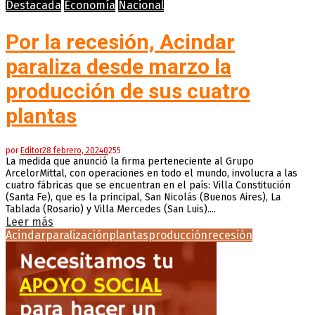
Destacada
Economía
Nacional
Por la recesión, Acindar
paraliza desde marzo la
producción de sus cuatro
plantas
por
Editor
28 febrero, 2024
0
255
La medida que anunció la firma perteneciente al Grupo
ArcelorMittal, con operaciones en todo el mundo, involucra a las
cuatro fábricas que se encuentran en el país: Villa Constitución
(Santa Fe), que es la principal, San Nicolás (Buenos Aires), La
Tablada (Rosario) y Villa Mercedes (San Luis)....
Leer más
Acindar
paralización
plantas
producción
recesión