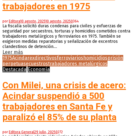
trabajadores en 1975
por
Editora
10 agosto, 2025
10 agosto, 2025
0
364
La fiscalía solicitó duras condenas para civiles y exfuerzas de
seguridad por secuestros, torturas y homicidios cometidos contra
trabajadores metalúrgicos y ferroviarios en 1975. También se
exigieron medidas reparatorias y señalización de excentros
clandestinos de detención....
Leer más
1975
Acindar
exdirectivos
ferroviarios
homicidios
prisión
perpetua
secuestros
trabajadores metalúrgicos
Destacada
Economía
Con Milei, una crisis de acero:
Acindar suspendió a 500
trabajadores en Santa Fe y
paralizó el 85% de su planta
por
Editora General
29 julio, 2025
0
272