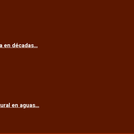
ca en décadas…
tural en aguas…