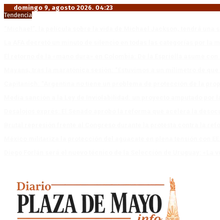
domingo 9, agosto 2026. 04:23
Tendencia
“Michael”, la película sobre la vida de Michael Jackson, tendrá una 
La AFA decretó un minuto de silencio en todas las categorías por la 
El retorno de la «mano dura» en Colombia: De la Espriella asume co
Mayans, tras la maratónica sesión: “Estuvimos a un milímetro de que 
Capitanich: “Argentina no tiene un problema de protección de la pro
Media sanción a la Ley de Inviolabilidad: un proyecto amputado por l
Desalojos exprés: El Senado aprobó la reforma que acelera la deso
Brutal represión frente al Congreso durante la protesta contra la re
México militariza la protección del aguacate en plena tensión con EE
Diego Forlán será el nuevo técnico de la Selección de Uruguay: «La v