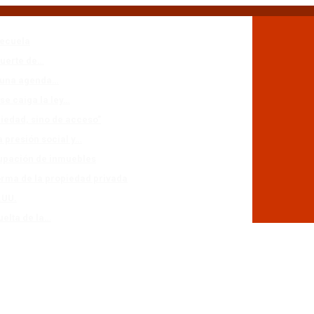
secuela
muerte de…
n una agenda…
se caiga la ley…
piedad, sino de acceso”
a presión social y…
cupación de inmuebles
forma de la propiedad privada
.UU.
uelta de la…