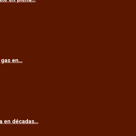
e gas en…
ca en décadas…