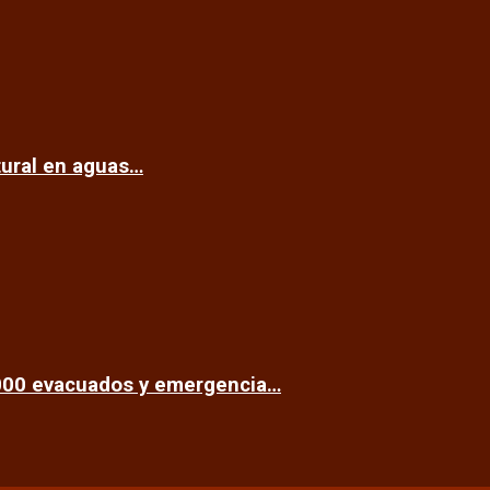
tural en aguas…
.000 evacuados y emergencia…