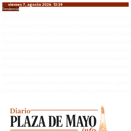
viernes 7, agosto 2026. 13:39
Tendencia
Media sanción a la Ley de Inviolabilidad: un proyecto amputado por l
Desalojos exprés: El Senado aprobó la reforma que acelera la deso
Brutal represión frente al Congreso durante la protesta contra la re
México militariza la protección del aguacate en plena tensión con EE
Diego Forlán será el nuevo técnico de la Selección de Uruguay: «La v
Milo J cierra su gira mundial en la Argentina: Será en el Estadio Mar
Crisis energética en Europa: Reservas de gas en niveles críticos para
Blanca Osuna: «Hay un tendal de familias que se quedan sin trabajo 
«Todo está planteado en función de intereses económicos», afirmó T
El VAR semiautomático ya tiene fecha de debut en el fútbol argentino