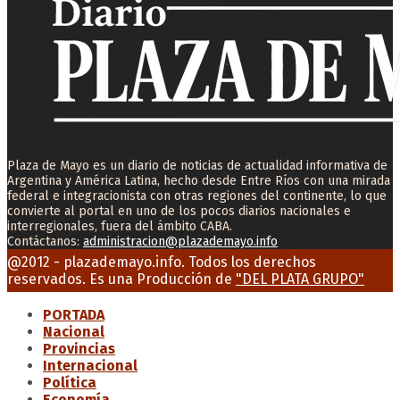
Plaza de Mayo es un diario de noticias de actualidad informativa de
Argentina y América Latina, hecho desde Entre Ríos con una mirada
federal e integracionista con otras regiones del continente, lo que
convierte al portal en uno de los pocos diarios nacionales e
interregionales, fuera del ámbito CABA.
Contáctanos:
administracion@plazademayo.info
Facebook
Twitter
Instagram
Youtube
Email
@2012 - plazademayo.info. Todos los derechos
reservados. Es una Producción de
"DEL PLATA GRUPO"
PORTADA
Nacional
Provincias
Internacional
Política
Economía