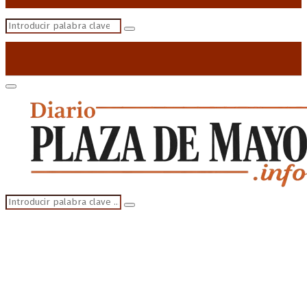
Search
Search
for:
Primary
Menu
Search
Search
for: