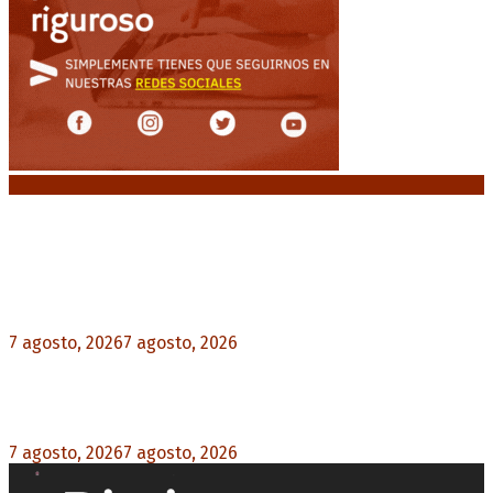
Noticias destacadas
Media sanción a la Ley de Inviolabilidad: un
proyecto amputado por la presión social y el
rechazo federal
7 agosto, 2026
7 agosto, 2026
0
Desalojos exprés: El Senado aprobó la reforma
que acelera la desocupación de inmuebles
7 agosto, 2026
7 agosto, 2026
0