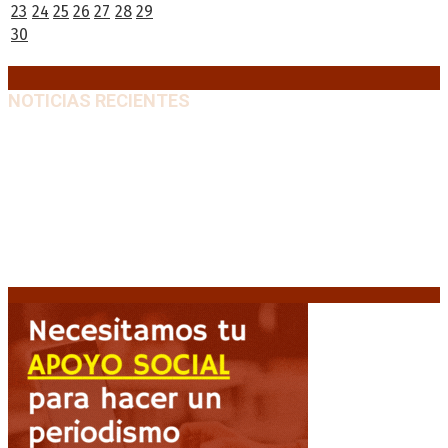
23
24
25
26
27
28
29
30
« May
Jul »
NOTICIAS RECIENTES
Media sanción a la Ley de Inviolabilidad: un proyecto
amputado por la presión social y el rechazo federal
7
agosto, 2026
Desalojos exprés: El Senado aprobó la reforma que
acelera la desocupación de inmuebles
7 agosto, 2026
Brutal represión frente al Congreso durante la
protesta contra la reforma de la propiedad privada
7 agosto, 2026