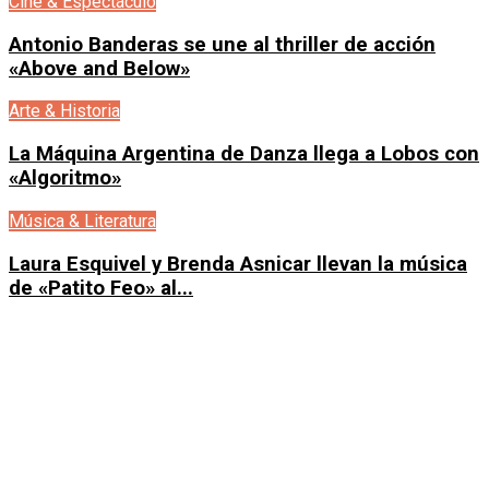
Cine & Espectáculo
Antonio Banderas se une al thriller de acción
«Above and Below»
Arte & Historia
La Máquina Argentina de Danza llega a Lobos con
«Algoritmo»
Música & Literatura
Laura Esquivel y Brenda Asnicar llevan la música
de «Patito Feo» al...