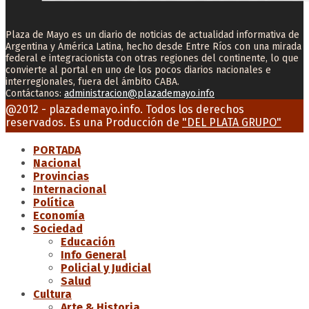
Plaza de Mayo es un diario de noticias de actualidad informativa de
Argentina y América Latina, hecho desde Entre Ríos con una mirada
federal e integracionista con otras regiones del continente, lo que
convierte al portal en uno de los pocos diarios nacionales e
interregionales, fuera del ámbito CABA.
Contáctanos:
administracion@plazademayo.info
Facebook
Twitter
Instagram
Youtube
Email
@2012 - plazademayo.info. Todos los derechos
reservados. Es una Producción de
"DEL PLATA GRUPO"
PORTADA
Nacional
Provincias
Internacional
Política
Economía
Sociedad
Educación
Info General
Policial y Judicial
Salud
Cultura
Arte & Historia