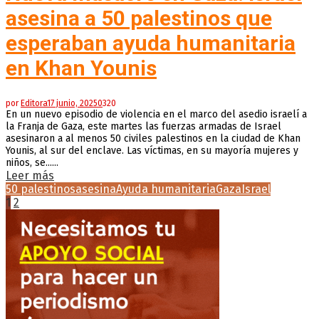
asesina a 50 palestinos que
esperaban ayuda humanitaria
en Khan Younis
por
Editora
17 junio, 2025
0
320
En un nuevo episodio de violencia en el marco del asedio israelí a
la Franja de Gaza, este martes las fuerzas armadas de Israel
asesinaron a al menos 50 civiles palestinos en la ciudad de Khan
Younis, al sur del enclave. Las víctimas, en su mayoría mujeres y
niños, se......
Leer más
50 palestinos
asesina
Ayuda humanitaria
Gaza
Israel
Paginación
1
2
de
entradas