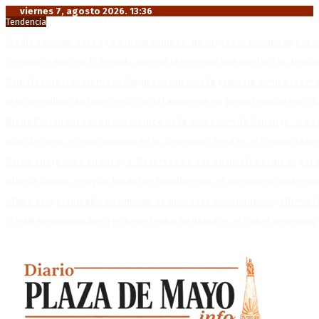
viernes 7, agosto 2026. 13:36
Tendencia
Media sanción a la Ley de Inviolabilidad: un proyecto amputado por l
Desalojos exprés: El Senado aprobó la reforma que acelera la deso
Brutal represión frente al Congreso durante la protesta contra la re
México militariza la protección del aguacate en plena tensión con EE
Diego Forlán será el nuevo técnico de la Selección de Uruguay: «La v
Milo J cierra su gira mundial en la Argentina: Será en el Estadio Mar
Crisis energética en Europa: Reservas de gas en niveles críticos para
Blanca Osuna: «Hay un tendal de familias que se quedan sin trabajo 
«Todo está planteado en función de intereses económicos», afirmó T
El VAR semiautomático ya tiene fecha de debut en el fútbol argentino