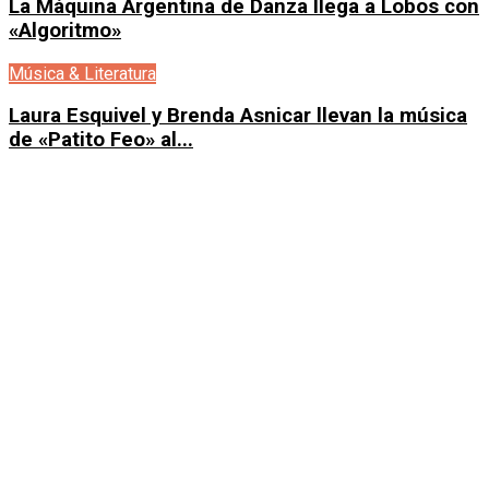
La Máquina Argentina de Danza llega a Lobos con
«Algoritmo»
Música & Literatura
Laura Esquivel y Brenda Asnicar llevan la música
de «Patito Feo» al...