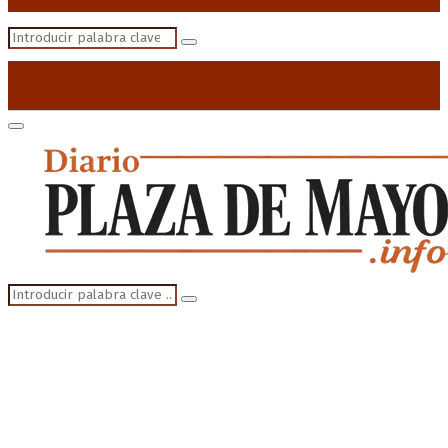
Search
Search
for:
Primary
Menu
Search
Search
for: