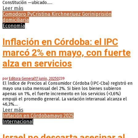
Constitución —ubicado......
Leer más
Comodoro Py
Cristina Kirchner
juez Gorini
prisión
domiciliaria
Economía
Inflación en Córdoba: el IPC
marcó 2% en mayo, con fuerte
alza en servicios
por
Editora General
17 junio, 2025
0
239
El Índice de Precios al Consumidor Córdoba (IPC-Cba) registró en
mayo una suba mensual del 2%. Si bien los bienes subieron
apenas un 1%, el fuerte incremento en los servicios (+3,6%)
empujó el promedio general. La variación interanual alcanza el
46,3%....
Leer más
Inflación en Córdoba
mayo 2025
Internacional
Israel no descarta asesinar al