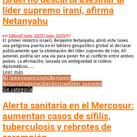
líder supremo iraní, afirma
Netanyahu
por
Editora
17 junio, 2025
17 junio, 2025
0
307
El primer ministro israelí, Benjamín Netanyahu, abrió este lunes
una peligrosa puerta en el tablero geopolítico global al declarar
públicamente que la eliminación del líder supremo de Irán, Alí
Jamenei, podría ser una vía para poner fin al conflicto entre ambos
países. La afirmación, lanzada sin ambigüedad ni rodeos
diplomáticos,......
Leer más
Alí Jamenei
asesinato
Benjamin
Netanyahu
genocida
Irán
Israel
líder supremo
Sin categoría
Alerta sanitaria en el Mercosur:
aumentan casos de sífilis,
tuberculosis y rebrotes de