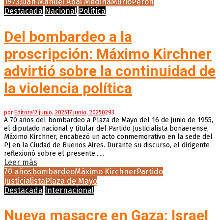
1973
Juan Manuel Abal Medina
Murió
Perón
Destacada
Nacional
Política
Del bombardeo a la
proscripción: Máximo Kirchner
advirtió sobre la continuidad de
la violencia política
por
Editora
17 junio, 2025
17 junio, 2025
0
293
A 70 años del bombardeo a Plaza de Mayo del 16 de junio de 1955,
el diputado nacional y titular del Partido Justicialista bonaerense,
Máximo Kirchner, encabezó un acto conmemorativo en la sede del
PJ en la Ciudad de Buenos Aires. Durante su discurso, el dirigente
reflexionó sobre el presente......
Leer más
70 años
bombardeo
Máximo Kirchner
Partido
Justicialista
Plaza de Mayo
Destacada
Internacional
Nueva masacre en Gaza: Israel