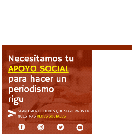
Media sanción a la Ley de Inviolabilidad: un proyecto
amputado por la presión social y el rechazo federal
7
agosto, 2026
Desalojos exprés: El Senado aprobó la reforma que
acelera la desocupación de inmuebles
7 agosto, 2026
Brutal represión frente al Congreso durante la
protesta contra la reforma de la propiedad privada
7 agosto, 2026