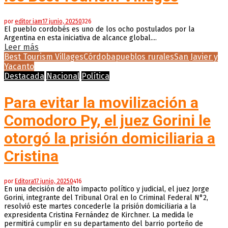
por
editor iam
17 junio, 2025
0
326
El pueblo cordobés es uno de los ocho postulados por la
Argentina en esta iniciativa de alcance global....
Leer más
Best Tourism Villages
Córdoba
pueblos rurales
San Javier y
Yacanto
Destacada
Nacional
Política
Para evitar la movilización a
Comodoro Py, el juez Gorini le
otorgó la prisión domiciliaria a
Cristina
por
Editora
17 junio, 2025
0
416
En una decisión de alto impacto político y judicial, el juez Jorge
Gorini, integrante del Tribunal Oral en lo Criminal Federal N°2,
resolvió este martes concederle la prisión domiciliaria a la
expresidenta Cristina Fernández de Kirchner. La medida le
permitirá cumplir en su departamento del barrio porteño de