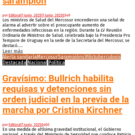
sarampión
por
Editora
17 junio, 2025
17 junio, 2025
0
349
Los ministros de Salud del Mercosur encendieron una señal de
alarma al advertir sobre el preocupante aumento de
enfermedades infecciosas en la región. Durante la LV Reunión
Ordinaria de Ministros de Salud, celebrada bajo la Presidencia Pro
Tempore de Uruguay en la sede de la Secretaría del Mercosur, se
destacó......
Leer más
Alerta sanitaria
Mercosur
Sarampión
sífilis
tuberculosis
Destacada
Nacional
Política
Gravísimo: Bullrich habilita
requisas y detenciones sin
orden judicial en la previa de la
marcha por Cristina Kirchner
por
Editora
17 junio, 2025
0
400
En una medida de altísima gravedad institucional, el Gobierno
nacional, a través del Ministerio de Seguridad que conduce Patricia