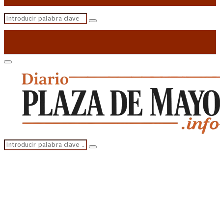
Search
Search
for:
Primary
Menu
Search
Search
for: