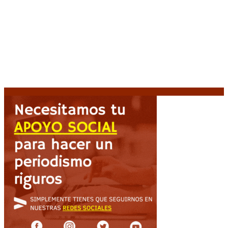
Media sanción a la Ley de Inviolabilidad: un proyecto
amputado por la presión social y el rechazo federal
7
agosto, 2026
Desalojos exprés: El Senado aprobó la reforma que
acelera la desocupación de inmuebles
7 agosto, 2026
Brutal represión frente al Congreso durante la
protesta contra la reforma de la propiedad privada
7 agosto, 2026