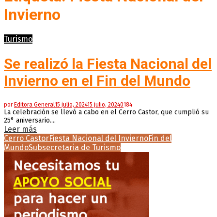
Invierno
Turismo
Se realizó la Fiesta Nacional del
Invierno en el Fin del Mundo
por
Editora General
15 julio, 2024
15 julio, 2024
0
184
La celebración se llevó a cabo en el Cerro Castor, que cumplió su
25° aniversario....
Leer más
Cerro Castor
Fiesta Nacional del Invierno
Fin del
Mundo
Subsecretaria de Turismo