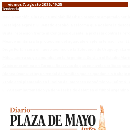
viernes 7, agosto 2026. 19:25
Tendencia
Media sanción a la Ley de Inviolabilidad: un proyecto amputado por l
Desalojos exprés: El Senado aprobó la reforma que acelera la deso
Brutal represión frente al Congreso durante la protesta contra la re
México militariza la protección del aguacate en plena tensión con EE
Diego Forlán será el nuevo técnico de la Selección de Uruguay: «La v
Milo J cierra su gira mundial en la Argentina: Será en el Estadio Mar
Crisis energética en Europa: Reservas de gas en niveles críticos para
Blanca Osuna: «Hay un tendal de familias que se quedan sin trabajo 
«Todo está planteado en función de intereses económicos», afirmó T
El VAR semiautomático ya tiene fecha de debut en el fútbol argentino