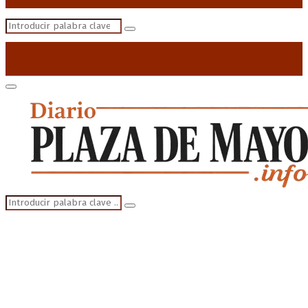
Search
Search
for:
Primary
Menu
Search
Search
for: