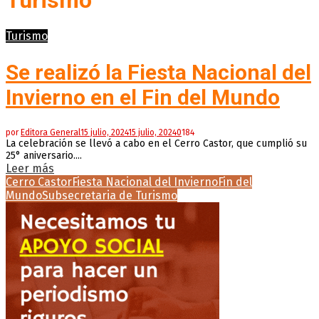
Turismo
Turismo
Se realizó la Fiesta Nacional del
Invierno en el Fin del Mundo
por
Editora General
15 julio, 2024
15 julio, 2024
0
184
La celebración se llevó a cabo en el Cerro Castor, que cumplió su
25° aniversario....
Leer más
Cerro Castor
Fiesta Nacional del Invierno
Fin del
Mundo
Subsecretaria de Turismo