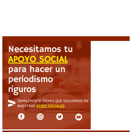
Nuevo Gasómetro después de 25 años
9 agosto, 2026
Turismo de egresados: Todavía hay tiempo para
acceder a las facilidades de pago para los viajes
9
agosto, 2026
Emergencia en Canadá: incendios forestales obligan
a evacuar a más de 20.000 personas
9 agosto, 2026