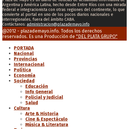
Argentina y América Latina, hecho desde Entre Ríos con una mirada
federal e integracionista con otras regiones del continente, lo que
convierte al portal en uno de los pocos diarios nacionales e
interregionales, fuera del ámbito CABA.
Contáctanos:
administracion@plazademayo.info
Facebook
Twitter
Instagram
Youtube
Email
@2012 - plazademayo.info. Todos los derechos
reservados. Es una Producción de
"DEL PLATA GRUPO"
PORTADA
Nacional
Provincias
Internacional
Política
Economía
Sociedad
Educación
Info General
Policial y Judicial
Salud
Cultura
Arte & Historia
Cine & Espectáculo
Música & Literatura