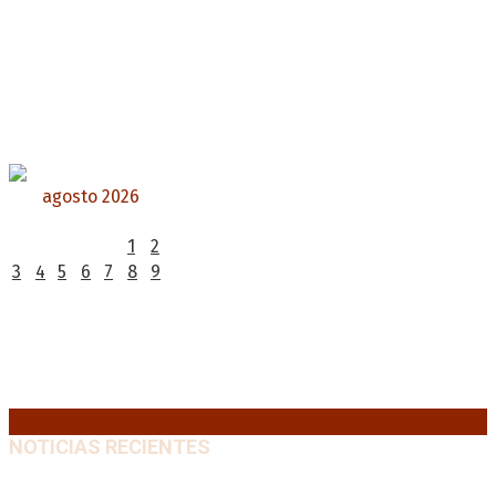
agosto 2026
L
M
X
J
V
S
D
1
2
3
4
5
6
7
8
9
10
11
12
13
14
15
16
17
18
19
20
21
22
23
24
25
26
27
28
29
30
31
« Jul
NOTICIAS RECIENTES
Huracán venció a San Lorenzo y volvió a ganar en el