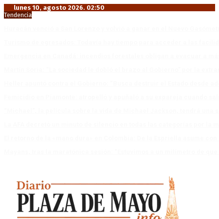
lunes 10, agosto 2026. 02:50
Tendencia
Huracán venció a San Lorenzo y volvió a ganar en el Nuevo Gasóme
Turismo de egresados: Todavía hay tiempo para acceder a las facili
Emergencia en Canadá: incendios forestales obligan a evacuar a má
Martín Soria: “La sociedad le dobló el brazo al Gobierno” por la extra
Heller apuntó contra el Gobierno: “Busca destruir el Estado desde ad
Femicidio en Piamonte: atropelló y apuñaló a su expareja cuando salí
“Michael”, la película sobre la vida de Michael Jackson, tendrá una 
La AFA decretó un minuto de silencio en todas las categorías por la 
El retorno de la «mano dura» en Colombia: De la Espriella asume co
Mayans, tras la maratónica sesión: “Estuvimos a un milímetro de que 