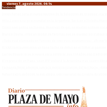
viernes 7, agosto 2026. 06:14
Tendencia
Diego Forlán será el nuevo técnico de la Selección de Uruguay: «La v
Milo J cierra su gira mundial en la Argentina: Será en el Estadio Mar
Crisis energética en Europa: Reservas de gas en niveles críticos para
Blanca Osuna: «Hay un tendal de familias que se quedan sin trabajo 
«Todo está planteado en función de intereses económicos», afirmó T
El VAR semiautomático ya tiene fecha de debut en el fútbol argentino
Carlos Beguerie se prepara para celebrar sus 114 años con tradició
El regreso de un Papa: León XIV visitará la Argentina tras cuatro déc
Fernando Rejal advierte sobre la extranjerización del territorio: «E
Rafael Valim defiende la estrategia internacional de Cristina Kirchne