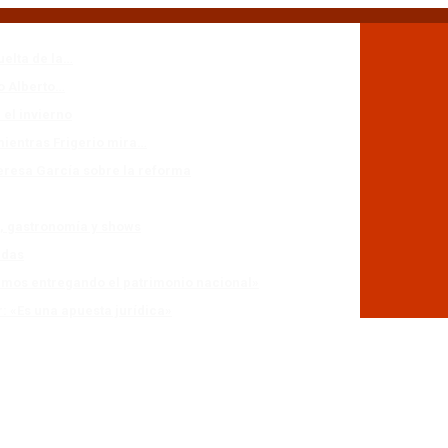
uelta de la…
io Alberto…
 el invierno
mientras Frigerio mira…
eresa García sobre la reforma
n, gastronomía y shows
adas
stamos entregando el patrimonio nacional»
r: «Es una apuesta jurídica»