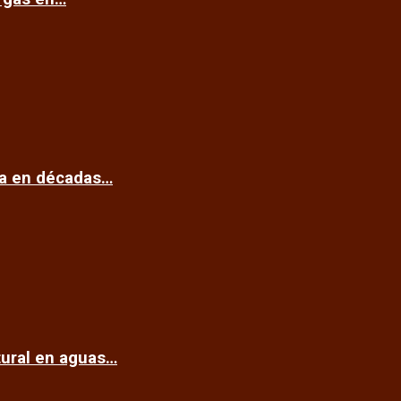
ca en décadas…
tural en aguas…