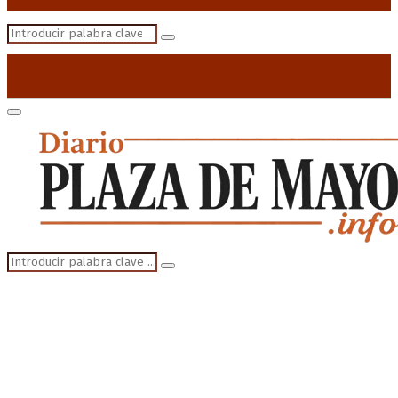
Search
Search
for:
Primary
Menu
Search
Search
for: