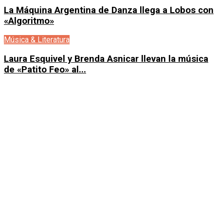
La Máquina Argentina de Danza llega a Lobos con
«Algoritmo»
Música & Literatura
Laura Esquivel y Brenda Asnicar llevan la música
de «Patito Feo» al...