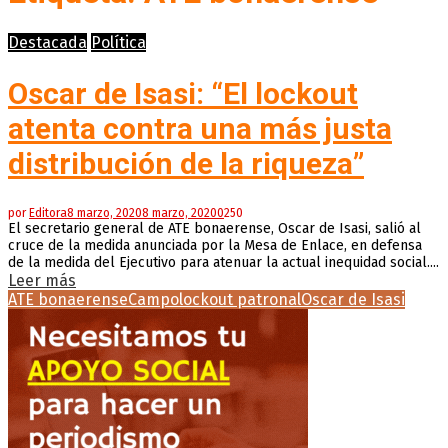
Destacada
Política
Oscar de Isasi: “El lockout
atenta contra una más justa
distribución de la riqueza”
por
Editora
8 marzo, 2020
8 marzo, 2020
0
250
El secretario general de ATE bonaerense, Oscar de Isasi, salió al
cruce de la medida anunciada por la Mesa de Enlace, en defensa
de la medida del Ejecutivo para atenuar la actual inequidad social....
Leer más
ATE bonaerense
Campo
lockout patronal
Oscar de Isasi