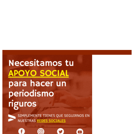
Media sanción a la Ley de Inviolabilidad: un proyecto
amputado por la presión social y el rechazo federal
7
agosto, 2026
Desalojos exprés: El Senado aprobó la reforma que
acelera la desocupación de inmuebles
7 agosto, 2026
Brutal represión frente al Congreso durante la
protesta contra la reforma de la propiedad privada
7 agosto, 2026