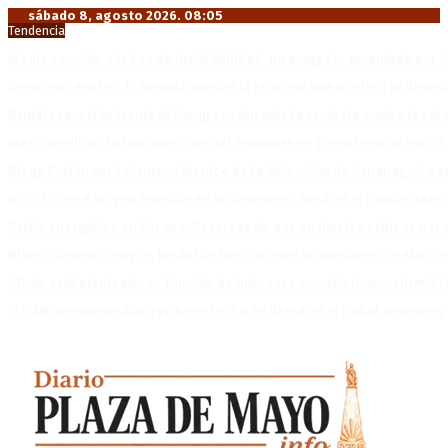
sábado 8, agosto 2026. 08:05
Tendencia
Media sanción a la Ley de Inviolabilidad: un proyecto amputado por l
Desalojos exprés: El Senado aprobó la reforma que acelera la deso
Brutal represión frente al Congreso durante la protesta contra la re
México militariza la protección del aguacate en plena tensión con EE
Diego Forlán será el nuevo técnico de la Selección de Uruguay: «La v
Milo J cierra su gira mundial en la Argentina: Será en el Estadio Mar
Crisis energética en Europa: Reservas de gas en niveles críticos para
Blanca Osuna: «Hay un tendal de familias que se quedan sin trabajo 
«Todo está planteado en función de intereses económicos», afirmó T
El VAR semiautomático ya tiene fecha de debut en el fútbol argentino