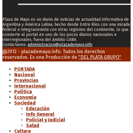
Plaza de Mayo es un diario de noticias de actualidad informativa de
Argentina y América Latina, hecho desde Entre Ríos con una mirada
federal e integracionista con otras regiones del continente, lo que
convierte al portal en uno de los pocos diarios nacionales e
interregionales, fuera del ámbito CABA.
Contáctanos:
administracion@plazademayo.info
Facebook
Twitter
Instagram
Youtube
Email
@2012 - plazademayo.info. Todos los derechos
reservados. Es una Producción de
"DEL PLATA GRUPO"
PORTADA
Nacional
Provincias
Internacional
Política
Economía
Sociedad
Educación
Info General
Policial y Judicial
Salud
Cultura