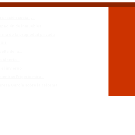
a presión social y…
cupación de inmuebles
forma de la propiedad privada
.UU.
uelta de la…
io Alberto…
 el invierno
mientras Frigerio mira…
eresa García sobre la reforma