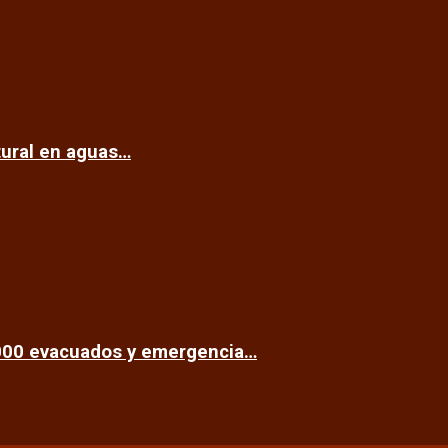
tural en aguas…
.000 evacuados y emergencia…