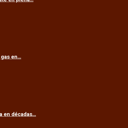
e gas en…
ca en décadas…