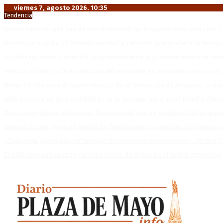
viernes 7, agosto 2026. 10:35
Tendencia
Media sanción a la Ley de Inviolabilidad: un proyecto amputado por l
Desalojos exprés: El Senado aprobó la reforma que acelera la deso
Brutal represión frente al Congreso durante la protesta contra la re
México militariza la protección del aguacate en plena tensión con EE
Diego Forlán será el nuevo técnico de la Selección de Uruguay: «La v
Milo J cierra su gira mundial en la Argentina: Será en el Estadio Mar
Crisis energética en Europa: Reservas de gas en niveles críticos para
Blanca Osuna: «Hay un tendal de familias que se quedan sin trabajo 
«Todo está planteado en función de intereses económicos», afirmó T
El VAR semiautomático ya tiene fecha de debut en el fútbol argentino