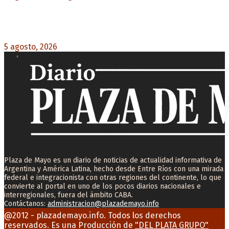
Carlos Beguerie se prepara para celebrar sus 114
años con tradición, gastronomía y shows
5 agosto, 2026
0
Plaza de Mayo es un diario de noticias de actualidad informativa de
Argentina y América Latina, hecho desde Entre Ríos con una mirada
federal e integracionista con otras regiones del continente, lo que
convierte al portal en uno de los pocos diarios nacionales e
interregionales, fuera del ámbito CABA.
Contáctanos:
administracion@plazademayo.info
Facebook
Twitter
Instagram
Youtube
Email
@2012 - plazademayo.info. Todos los derechos
reservados. Es una Producción de
"DEL PLATA GRUPO"