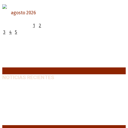
agosto 2026
L
M
X
J
V
S
D
1
2
3
4
5
6
7
8
9
10
11
12
13
14
15
16
17
18
19
20
21
22
23
24
25
26
27
28
29
30
31
« Jul
NOTICIAS RECIENTES
El VAR semiautomático ya tiene fecha de debut en el
fútbol argentino
5 agosto, 2026
Carlos Beguerie se prepara para celebrar sus 114
años con tradición, gastronomía y shows
5 agosto,
2026
El regreso de un Papa: León XIV visitará la Argentina
tras cuatro décadas
5 agosto, 2026