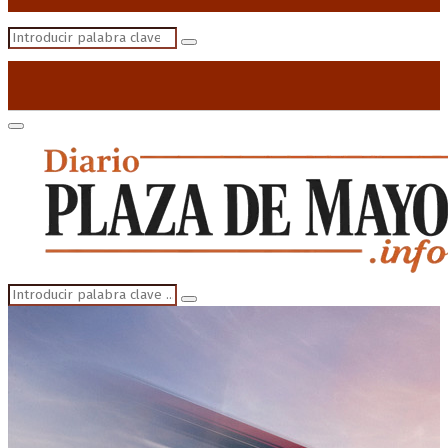
Search
Search
for:
Primary
Menu
Search
Search
for: