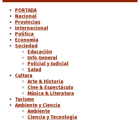
PORTADA
Nacional
Provincias
Internacional
Política
Economía
Sociedad
Educación
Info General
Policial y Judicial
Salud
Cultura
Arte & Historia
Cine & Espectáculo
Música & Literatura
Turismo
Ambiente y Ciencia
Ambiente
Ciencia y Tecnología