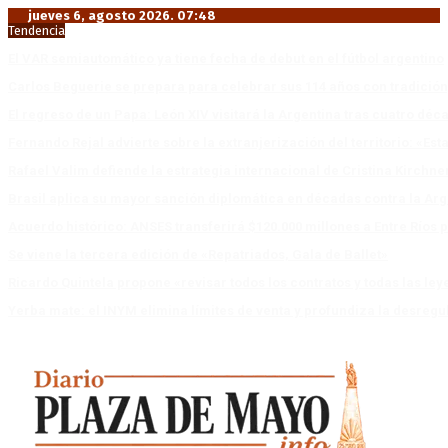
jueves 6, agosto 2026. 07:48
Tendencia
El VAR semiautomático ya tiene fecha de debut en el fútbol argentino
Carlos Beguerie se prepara para celebrar sus 114 años con tradició
El regreso de un Papa: León XIV visitará la Argentina tras cuatro déc
Fernando Rejal advierte sobre la extranjerización del territorio: «E
Rafael Valim defiende la estrategia internacional de Cristina Kirchne
Brasil aplica su mayor sanción diplomática en décadas contra la Arg
Acuerdo histórico: ANSES transferirá $120.000 millones a Entre Ríos po
Se viene la tercera edición de «Repatriados, Gala de Ballet»
Ricardo Quintela propone «revisar todos los contratos y todas las ley
Yerba mate: el INYM elimina límites de venta y profundiza la desregu