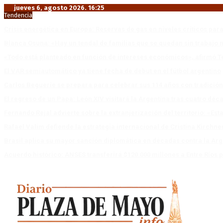
jueves 6, agosto 2026. 16:25
Tendencia
Crisis energética en Europa: Reservas de gas en niveles críticos para
Blanca Osuna: «Hay un tendal de familias que se quedan sin trabajo 
«Todo está planteado en función de intereses económicos», afirmó T
El VAR semiautomático ya tiene fecha de debut en el fútbol argentino
Carlos Beguerie se prepara para celebrar sus 114 años con tradició
El regreso de un Papa: León XIV visitará la Argentina tras cuatro déc
Fernando Rejal advierte sobre la extranjerización del territorio: «E
Rafael Valim defiende la estrategia internacional de Cristina Kirchne
Brasil aplica su mayor sanción diplomática en décadas contra la Arg
Acuerdo histórico: ANSES transferirá $120.000 millones a Entre Ríos po