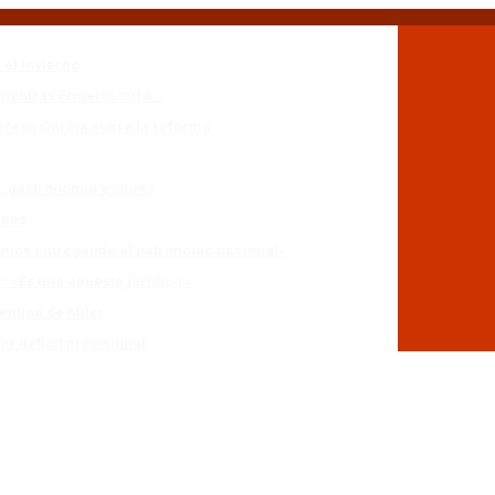
 el invierno
mientras Frigerio mira…
eresa García sobre la reforma
n, gastronomía y shows
adas
stamos entregando el patrimonio nacional»
r: «Es una apuesta jurídica»
entina de Milei
r déficit previsional