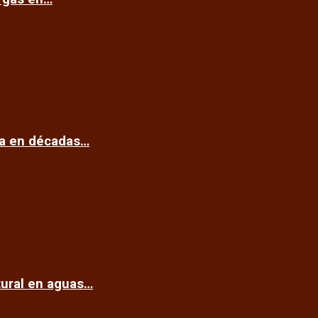
ca en décadas…
tural en aguas…