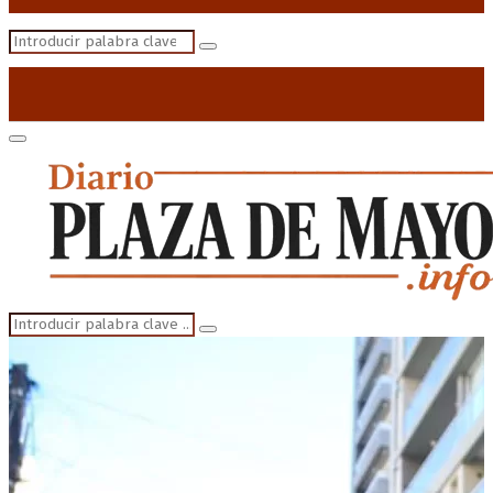
Search
Search
for:
Primary
Menu
Search
Search
for: