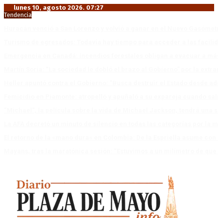
lunes 10, agosto 2026. 07:27
Tendencia
Huracán venció a San Lorenzo y volvió a ganar en el Nuevo Gasóme
Turismo de egresados: Todavía hay tiempo para acceder a las facili
Emergencia en Canadá: incendios forestales obligan a evacuar a má
Martín Soria: “La sociedad le dobló el brazo al Gobierno” por la extra
Heller apuntó contra el Gobierno: “Busca destruir el Estado desde ad
Femicidio en Piamonte: atropelló y apuñaló a su expareja cuando salí
“Michael”, la película sobre la vida de Michael Jackson, tendrá una 
La AFA decretó un minuto de silencio en todas las categorías por la 
El retorno de la «mano dura» en Colombia: De la Espriella asume co
Mayans, tras la maratónica sesión: “Estuvimos a un milímetro de que 