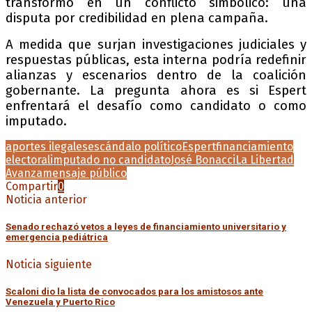
transformó en un conflicto simbólico: una
disputa por credibilidad en plena campaña.
A medida que surjan investigaciones judiciales y
respuestas públicas, esta interna podría redefinir
alianzas y escenarios dentro de la coalición
gobernante. La pregunta ahora es si Espert
enfrentará el desafío como candidato o como
imputado.
aportes ilegales
escándalo político
Espert
financiamiento
electoral
imputado no candidato
José Bonacci
La Libertad
Avanza
mensaje público
Compartir
0
Noticia anterior
Senado rechazó vetos a leyes de financiamiento universitario y
emergencia pediátrica
Noticia siguiente
Scaloni dio la lista de convocados para los amistosos ante
Venezuela y Puerto Rico