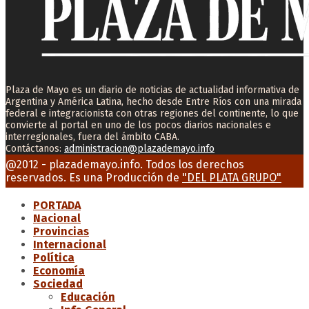
Plaza de Mayo es un diario de noticias de actualidad informativa de
Argentina y América Latina, hecho desde Entre Ríos con una mirada
federal e integracionista con otras regiones del continente, lo que
convierte al portal en uno de los pocos diarios nacionales e
interregionales, fuera del ámbito CABA.
Contáctanos:
administracion@plazademayo.info
Facebook
Twitter
Instagram
Youtube
Email
@2012 - plazademayo.info. Todos los derechos
reservados. Es una Producción de
"DEL PLATA GRUPO"
PORTADA
Nacional
Provincias
Internacional
Política
Economía
Sociedad
Educación