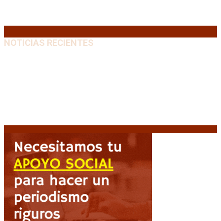
31
« Jul
NOTICIAS RECIENTES
Huracán venció a San Lorenzo y volvió a ganar en el
Nuevo Gasómetro después de 25 años
9 agosto, 2026
Turismo de egresados: Todavía hay tiempo para
acceder a las facilidades de pago para los viajes
9
agosto, 2026
Emergencia en Canadá: incendios forestales obligan
a evacuar a más de 20.000 personas
9 agosto, 2026