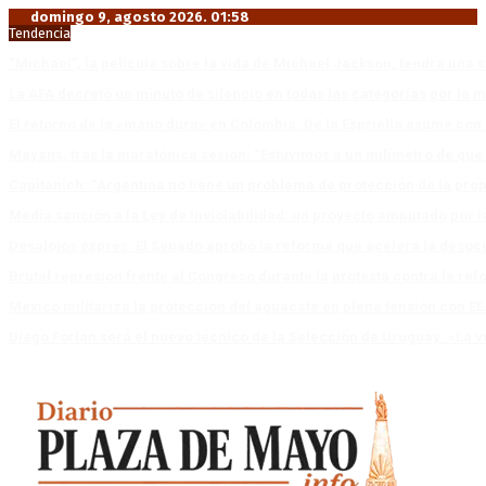
domingo 9, agosto 2026. 01:58
Tendencia
“Michael”, la película sobre la vida de Michael Jackson, tendrá una 
La AFA decretó un minuto de silencio en todas las categorías por la 
El retorno de la «mano dura» en Colombia: De la Espriella asume co
Mayans, tras la maratónica sesión: “Estuvimos a un milímetro de que 
Capitanich: “Argentina no tiene un problema de protección de la pro
Media sanción a la Ley de Inviolabilidad: un proyecto amputado por l
Desalojos exprés: El Senado aprobó la reforma que acelera la deso
Brutal represión frente al Congreso durante la protesta contra la re
México militariza la protección del aguacate en plena tensión con EE
Diego Forlán será el nuevo técnico de la Selección de Uruguay: «La v