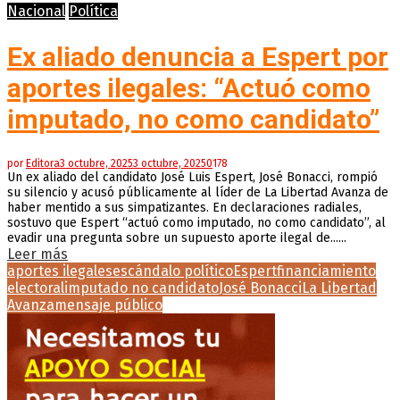
Nacional
Política
Ex aliado denuncia a Espert por
aportes ilegales: “Actuó como
imputado, no como candidato”
por
Editora
3 octubre, 2025
3 octubre, 2025
0
178
Un ex aliado del candidato José Luis Espert, José Bonacci, rompió
su silencio y acusó públicamente al líder de La Libertad Avanza de
haber mentido a sus simpatizantes. En declaraciones radiales,
sostuvo que Espert “actuó como imputado, no como candidato”, al
evadir una pregunta sobre un supuesto aporte ilegal de......
Leer más
aportes ilegales
escándalo político
Espert
financiamiento
electoral
imputado no candidato
José Bonacci
La Libertad
Avanza
mensaje público