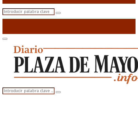
Search
Search
for:
Primary
Menu
Search
Search
for: