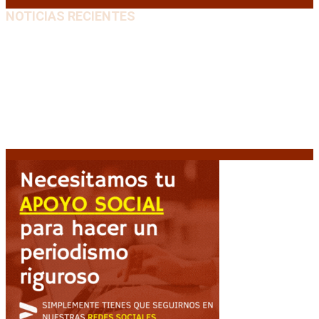
NOTICIAS RECIENTES
“Michael”, la película sobre la vida de Michael
Jackson, tendrá una secuela
8 agosto, 2026
La AFA decretó un minuto de silencio en todas las
categorías por la muerte de Jorge Messi
8 agosto,
2026
El retorno de la «mano dura» en Colombia: De la
Espriella asume con una agenda de militarización y
ruptura
8 agosto, 2026