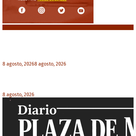
Noticias destacadas
“Michael”, la película sobre la vida de Michael
Jackson, tendrá una secuela
8 agosto, 2026
8 agosto, 2026
0
La AFA decretó un minuto de silencio en todas
las categorías por la muerte de Jorge Messi
8 agosto, 2026
0