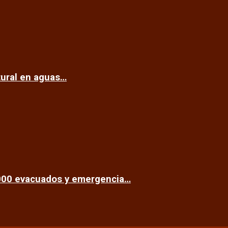
tural en aguas…
.000 evacuados y emergencia…