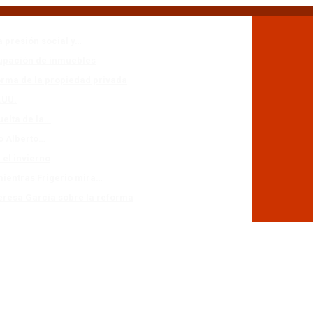
a presión social y…
cupación de inmuebles
forma de la propiedad privada
.UU.
uelta de la…
io Alberto…
 el invierno
mientras Frigerio mira…
eresa García sobre la reforma