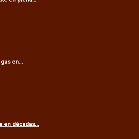
e gas en…
ca en décadas…