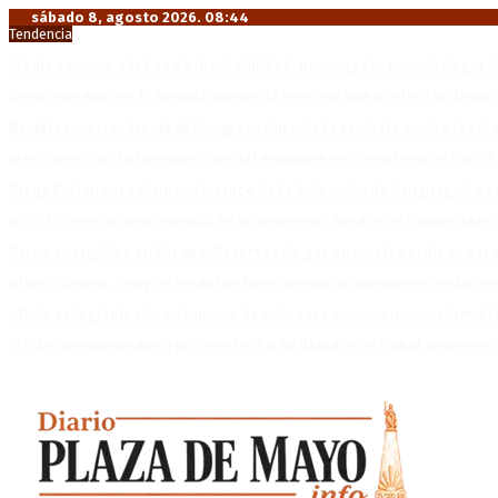
sábado 8, agosto 2026. 08:44
Tendencia
Media sanción a la Ley de Inviolabilidad: un proyecto amputado por l
Desalojos exprés: El Senado aprobó la reforma que acelera la deso
Brutal represión frente al Congreso durante la protesta contra la re
México militariza la protección del aguacate en plena tensión con EE
Diego Forlán será el nuevo técnico de la Selección de Uruguay: «La v
Milo J cierra su gira mundial en la Argentina: Será en el Estadio Mar
Crisis energética en Europa: Reservas de gas en niveles críticos para
Blanca Osuna: «Hay un tendal de familias que se quedan sin trabajo 
«Todo está planteado en función de intereses económicos», afirmó T
El VAR semiautomático ya tiene fecha de debut en el fútbol argentino