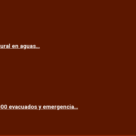
tural en aguas…
.000 evacuados y emergencia…