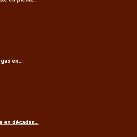
e gas en…
ca en décadas…