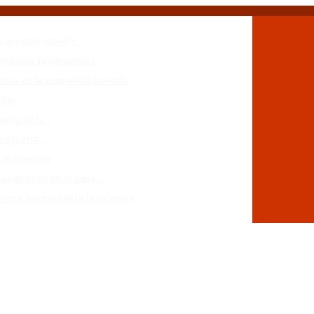
a presión social y…
cupación de inmuebles
forma de la propiedad privada
.UU.
uelta de la…
io Alberto…
 el invierno
mientras Frigerio mira…
eresa García sobre la reforma