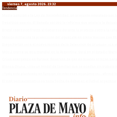
viernes 7, agosto 2026. 23:32
Tendencia
Media sanción a la Ley de Inviolabilidad: un proyecto amputado por l
Desalojos exprés: El Senado aprobó la reforma que acelera la deso
Brutal represión frente al Congreso durante la protesta contra la re
México militariza la protección del aguacate en plena tensión con EE
Diego Forlán será el nuevo técnico de la Selección de Uruguay: «La v
Milo J cierra su gira mundial en la Argentina: Será en el Estadio Mar
Crisis energética en Europa: Reservas de gas en niveles críticos para
Blanca Osuna: «Hay un tendal de familias que se quedan sin trabajo 
«Todo está planteado en función de intereses económicos», afirmó T
El VAR semiautomático ya tiene fecha de debut en el fútbol argentino