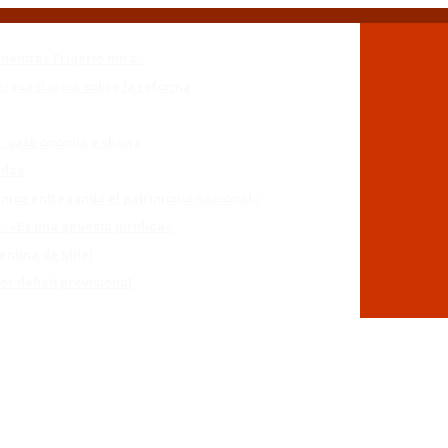
mientras Frigerio mira…
eresa García sobre la reforma
n, gastronomía y shows
adas
stamos entregando el patrimonio nacional»
r: «Es una apuesta jurídica»
entina de Milei
r déficit previsional