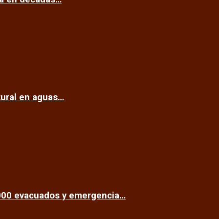
tural en aguas…
.000 evacuados y emergencia…