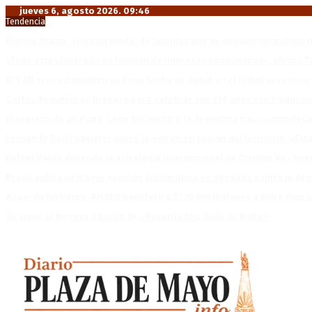
jueves 6, agosto 2026. 09:46
Tendencia
Blanca Osuna: «Hay un tendal de familias que se quedan sin trabajo 
«Todo está planteado en función de intereses económicos», afirmó T
El VAR semiautomático ya tiene fecha de debut en el fútbol argentino
Carlos Beguerie se prepara para celebrar sus 114 años con tradició
El regreso de un Papa: León XIV visitará la Argentina tras cuatro déc
Fernando Rejal advierte sobre la extranjerización del territorio: «E
Rafael Valim defiende la estrategia internacional de Cristina Kirchne
Brasil aplica su mayor sanción diplomática en décadas contra la Arg
Acuerdo histórico: ANSES transferirá $120.000 millones a Entre Ríos po
Se viene la tercera edición de «Repatriados, Gala de Ballet»