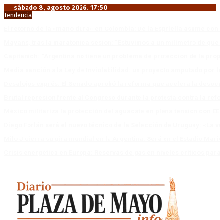
sábado 8, agosto 2026. 17:50
Tendencia
El retorno de la «mano dura» en Colombia: De la Espriella asume co
Mayans, tras la maratónica sesión: “Estuvimos a un milímetro de que 
Capitanich: “Argentina no tiene un problema de protección de la pro
Media sanción a la Ley de Inviolabilidad: un proyecto amputado por l
Desalojos exprés: El Senado aprobó la reforma que acelera la deso
Brutal represión frente al Congreso durante la protesta contra la re
México militariza la protección del aguacate en plena tensión con EE
Diego Forlán será el nuevo técnico de la Selección de Uruguay: «La v
Milo J cierra su gira mundial en la Argentina: Será en el Estadio Mar
Crisis energética en Europa: Reservas de gas en niveles críticos para