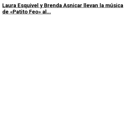
Laura Esquivel y Brenda Asnicar llevan la música
de «Patito Feo» al...