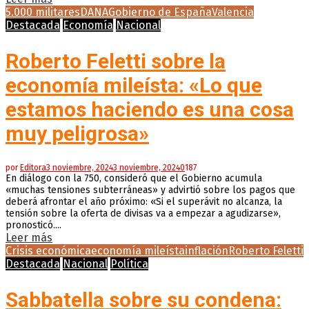
5.000 militares
DANA
Gobierno de España
Valencia
Destacada
Economía
Nacional
Roberto Feletti sobre la
economía mileísta: «Lo que
estamos haciendo es una cosa
muy peligrosa»
por
Editora
3 noviembre, 2024
3 noviembre, 2024
0
187
En diálogo con la 750, consideró que el Gobierno acumula
«muchas tensiones subterráneas» y advirtió sobre los pagos que
deberá afrontar el año próximo: «Si el superávit no alcanza, la
tensión sobre la oferta de divisas va a empezar a agudizarse»,
pronosticó....
Leer más
Crisis económica
economía mileísta
inflación
Roberto Feletti
Destacada
Nacional
Política
Sabbatella sobre su condena: