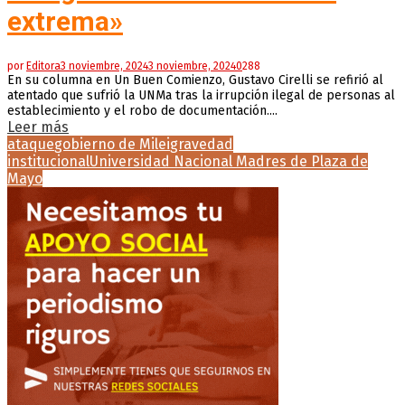
extrema»
por
Editora
3 noviembre, 2024
3 noviembre, 2024
0
288
En su columna en Un Buen Comienzo, Gustavo Cirelli se refirió al
atentado que sufrió la UNMa tras la irrupción ilegal de personas al
establecimiento y el robo de documentación....
Leer más
ataque
gobierno de Milei
gravedad
institucional
Universidad Nacional Madres de Plaza de
Mayo