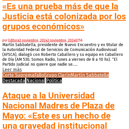
«Es una prueba más de que la
Justicia está colonizada por los
grupos económicos»
por
Editora
3 noviembre, 2024
3 noviembre, 2024
0
256
Martín Sabbatella, presidente de Nuevo Encuentro y ex titular de
la Autoridad Federal de Servicios de Comunicación Audiovisual
(AFSCA), dialogó con Roberto Caballero y su equipo en Caballero
de Día (AM 530, Somos Radio, lunes a viernes de 8 a 10 hs). “El
Partido Judicial no quiere que nadie se......
Leer más
Corte Suprema
Fallo
Grupo Clarín
Martín Sabbatella
Destacada
Nacional
Política
Ataque a la Universidad
Nacional Madres de Plaza de
Mayo: «Este es un hecho de
una gravedad institucional