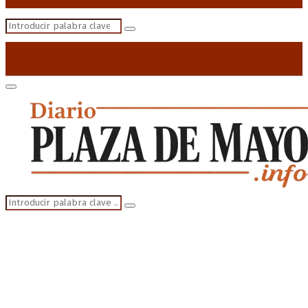
Search
Search
for:
Primary
Menu
Search
Search
for: