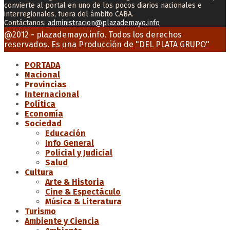
convierte al portal en uno de los pocos diarios nacionales e
interregionales, fuera del ámbito CABA.
Contáctanos:
administracion@plazademayo.info
Facebook
Twitter
Instagram
Youtube
Email
@2012 - plazademayo.info. Todos los derechos
reservados. Es una Producción de
"DEL PLATA GRUPO"
PORTADA
Nacional
Provincias
Internacional
Política
Economía
Sociedad
Educación
Info General
Policial y Judicial
Salud
Cultura
Arte & Historia
Cine & Espectáculo
Música & Literatura
Turismo
Ambiente y Ciencia