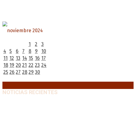
noviembre 2024
L
M
X
J
V
S
D
1
2
3
4
5
6
7
8
9
10
11
12
13
14
15
16
17
18
19
20
21
22
23
24
25
26
27
28
29
30
« Oct
Dic »
NOTICIAS RECIENTES
El retorno de la «mano dura» en Colombia: De la
Espriella asume con una agenda de militarización y
ruptura
8 agosto, 2026
Mayans, tras la maratónica sesión: “Estuvimos a un
milímetro de que se caiga la ley completa”
8 agosto,
2026