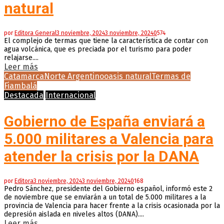
natural
por
Editora General
3 noviembre, 2024
3 noviembre, 2024
0
574
El complejo de termas que tiene la característica de contar con
agua volcánica, que es preciada por el turismo para poder
relajarse....
Leer más
Catamarca
Norte Argentino
oasis natural
Termas de
Fiambalá
Destacada
Internacional
Gobierno de España enviará a
5.000 militares a Valencia para
atender la crisis por la DANA
por
Editora
3 noviembre, 2024
3 noviembre, 2024
0
168
Pedro Sánchez, presidente del Gobierno español, informó este 2
de noviembre que se enviarán a un total de 5.000 militares a la
provincia de Valencia para hacer frente a la crisis ocasionada por la
depresión aislada en niveles altos (DANA)....
Leer más