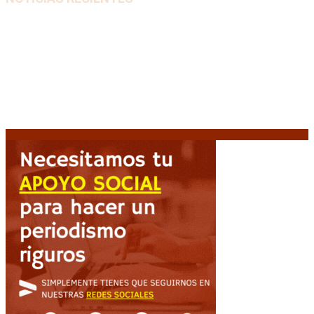
Media sanción a la Ley de Inviolabilidad: un proyecto
amputado por la presión social y el rechazo federal
7
agosto, 2026
Desalojos exprés: El Senado aprobó la reforma que
acelera la desocupación de inmuebles
7 agosto, 2026
Brutal represión frente al Congreso durante la
protesta contra la reforma de la propiedad privada
7 agosto, 2026