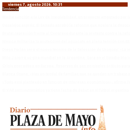
viernes 7, agosto 2026. 10:31
Tendencia
Media sanción a la Ley de Inviolabilidad: un proyecto amputado por l
Desalojos exprés: El Senado aprobó la reforma que acelera la deso
Brutal represión frente al Congreso durante la protesta contra la re
México militariza la protección del aguacate en plena tensión con EE
Diego Forlán será el nuevo técnico de la Selección de Uruguay: «La v
Milo J cierra su gira mundial en la Argentina: Será en el Estadio Mar
Crisis energética en Europa: Reservas de gas en niveles críticos para
Blanca Osuna: «Hay un tendal de familias que se quedan sin trabajo 
«Todo está planteado en función de intereses económicos», afirmó T
El VAR semiautomático ya tiene fecha de debut en el fútbol argentino