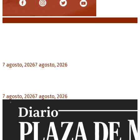
Noticias destacadas
Media sanción a la Ley de Inviolabilidad: un
proyecto amputado por la presión social y el
rechazo federal
7 agosto, 2026
7 agosto, 2026
0
Desalojos exprés: El Senado aprobó la reforma
que acelera la desocupación de inmuebles
7 agosto, 2026
7 agosto, 2026
0