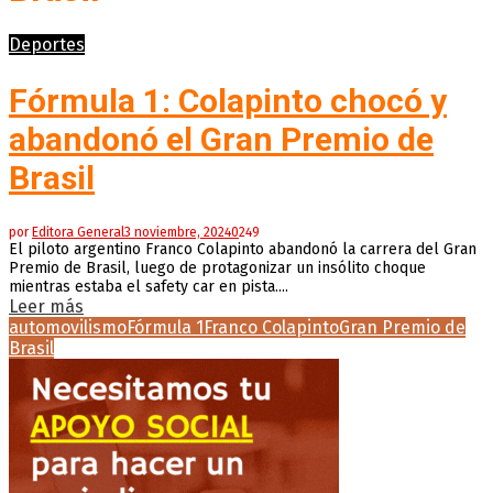
Deportes
Fórmula 1: Colapinto chocó y
abandonó el Gran Premio de
Brasil
por
Editora General
3 noviembre, 2024
0
249
El piloto argentino Franco Colapinto abandonó la carrera del Gran
Premio de Brasil, luego de protagonizar un insólito choque
mientras estaba el safety car en pista....
Leer más
automovilismo
Fórmula 1
Franco Colapinto
Gran Premio de
Brasil