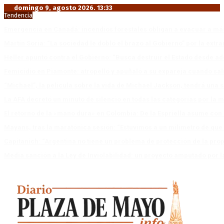
domingo 9, agosto 2026. 13:33
Tendencia
Emergencia en Canadá: incendios forestales obligan a evacuar a má
Martín Soria: “La sociedad le dobló el brazo al Gobierno” por la extra
Heller apuntó contra el Gobierno: “Busca destruir el Estado desde ad
Femicidio en Piamonte: atropelló y apuñaló a su expareja cuando salí
“Michael”, la película sobre la vida de Michael Jackson, tendrá una 
La AFA decretó un minuto de silencio en todas las categorías por la 
El retorno de la «mano dura» en Colombia: De la Espriella asume co
Mayans, tras la maratónica sesión: “Estuvimos a un milímetro de que 
Capitanich: “Argentina no tiene un problema de protección de la pro
Media sanción a la Ley de Inviolabilidad: un proyecto amputado por l