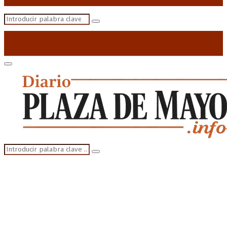
Search
Search
for:
Primary
Menu
Search
Search
for: