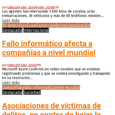
por
Editora
19 julio, 2024
19 julio, 2024
0
239
Los agentes han intervenido 1.500 kilos de cocaína, ocho
embarcaciones, 36 vehículos y más de 85 teléfonos móviles....
Leer más
50 detenidos
España
narcoveleros
organización
Destacada
Internacional
Fallo informático afecta a
compañías a nivel mundial
por
Editora
19 julio, 2024
0
195
Microsoft Azure confirmó en redes sociales que se estaban
registrando problemas y que se estaba investigando y trabajando
en su resolución....
Leer más
compañías
Fallo informático
nivel mundial
Destacada
Sociedad
Asociaciones de víctimas de
delitos, en contra de bajar la