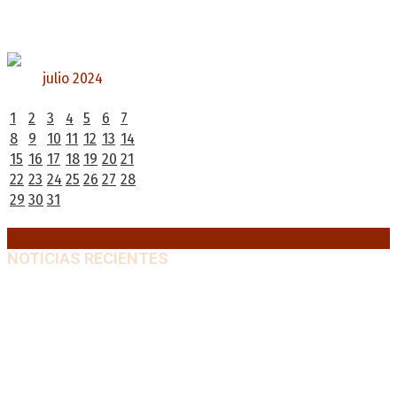
julio 2024
L
M
X
J
V
S
D
1
2
3
4
5
6
7
8
9
10
11
12
13
14
15
16
17
18
19
20
21
22
23
24
25
26
27
28
29
30
31
« Jun
Ago »
NOTICIAS RECIENTES
Emergencia en Canadá: incendios forestales obligan
a evacuar a más de 20.000 personas
9 agosto, 2026
Martín Soria: “La sociedad le dobló el brazo al
Gobierno” por la extranjerización de tierras
9 agosto,
2026
Heller apuntó contra el Gobierno: “Busca destruir el