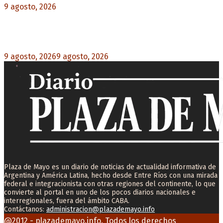
9 agosto, 2026
0
Martín Soria: “La sociedad le dobló el brazo al
Gobierno” por la extranjerización de tierras
9 agosto, 2026
9 agosto, 2026
0
Plaza de Mayo es un diario de noticias de actualidad informativa de
Argentina y América Latina, hecho desde Entre Ríos con una mirada
federal e integracionista con otras regiones del continente, lo que
convierte al portal en uno de los pocos diarios nacionales e
interregionales, fuera del ámbito CABA.
Contáctanos:
administracion@plazademayo.info
Facebook
Twitter
Instagram
Youtube
Email
@2012 - plazademayo.info. Todos los derechos