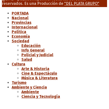
reservados. Es una Producción de
"DEL PLATA GRUPO"
PORTADA
Nacional
Provincias
Internacional
Política
Economía
Sociedad
Educación
Info General
Policial y Judicial
Salud
Cultura
Arte & Historia
Cine & Espectáculo
Música & Literatura
Turismo
Ambiente y Ciencia
Ambiente
Ciencia y Tecnología