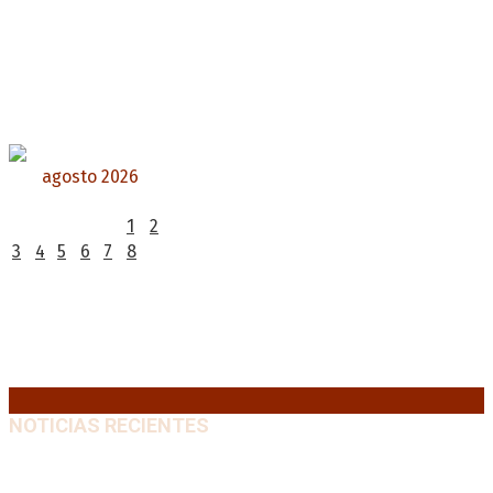
agosto 2026
L
M
X
J
V
S
D
1
2
3
4
5
6
7
8
9
10
11
12
13
14
15
16
17
18
19
20
21
22
23
24
25
26
27
28
29
30
31
« Jul
NOTICIAS RECIENTES
“Michael”, la película sobre la vida de Michael