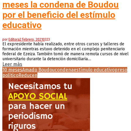
meses la condena de Boudou
por el beneficio del estímulo
educativo
por
Editora
2 febrero, 2021
0
323
El expresidente había realizado, entre otros cursos y talleres de
formación mientras estuvo detenido en el complejo penitenciario
federal de Ezeiza. También tomó de manera remota cursos de nivel
universitario durante la detención domiciliaria....
Leer más
10 meses
Amado Boudou
condena
estímulo educativo
preso
político
Reducen