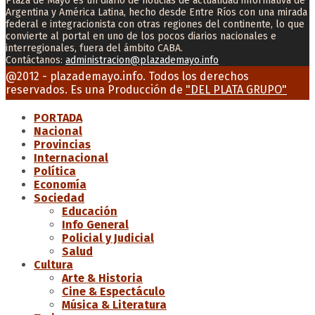
Plaza de Mayo es un diario de noticias de actualidad informativa de
Argentina y América Latina, hecho desde Entre Ríos con una mirada
federal e integracionista con otras regiones del continente, lo que
convierte al portal en uno de los pocos diarios nacionales e
interregionales, fuera del ámbito CABA.
Contáctanos:
administracion@plazademayo.info
Facebook
Twitter
Instagram
Youtube
Email
@2012 - plazademayo.info. Todos los derechos
reservados. Es una Producción de
"DEL PLATA GRUPO"
PORTADA
Nacional
Provincias
Internacional
Política
Economía
Sociedad
Educación
Info General
Policial y Judicial
Salud
Cultura
Arte & Historia
Cine & Espectáculo
Música & Literatura