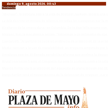
domingo 9, agosto 2026. 00:43
Tendencia
“Michael”, la película sobre la vida de Michael Jackson, tendrá una 
La AFA decretó un minuto de silencio en todas las categorías por la 
El retorno de la «mano dura» en Colombia: De la Espriella asume co
Mayans, tras la maratónica sesión: “Estuvimos a un milímetro de que 
Capitanich: “Argentina no tiene un problema de protección de la pro
Media sanción a la Ley de Inviolabilidad: un proyecto amputado por l
Desalojos exprés: El Senado aprobó la reforma que acelera la deso
Brutal represión frente al Congreso durante la protesta contra la re
México militariza la protección del aguacate en plena tensión con EE
Diego Forlán será el nuevo técnico de la Selección de Uruguay: «La v