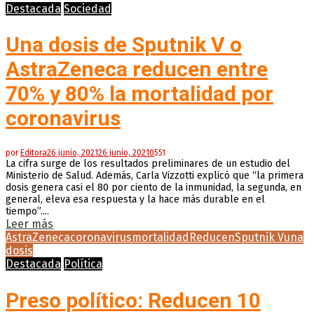
Destacada
Sociedad
Una dosis de Sputnik V o
AstraZeneca reducen entre
70% y 80% la mortalidad por
coronavirus
por
Editora
26 junio, 2021
26 junio, 2021
0
551
La cifra surge de los resultados preliminares de un estudio del
Ministerio de Salud. Además, Carla Vizzotti explicó que “la primera
dosis genera casi el 80 por ciento de la inmunidad, la segunda, en
general, eleva esa respuesta y la hace más durable en el
tiempo”....
Leer más
AstraZeneca
coronavirus
mortalidad
Reducen
Sputnik V
una
dosis
Destacada
Política
Preso político: Reducen 10