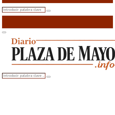
Search
Search
for:
Primary
Menu
Search
Search
for: