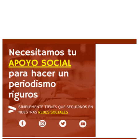
Jackson, tendrá una secuela
8 agosto, 2026
La AFA decretó un minuto de silencio en todas las
categorías por la muerte de Jorge Messi
8 agosto,
2026
El retorno de la «mano dura» en Colombia: De la
Espriella asume con una agenda de militarización y
ruptura
8 agosto, 2026