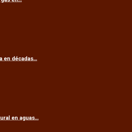
ca en décadas…
tural en aguas…