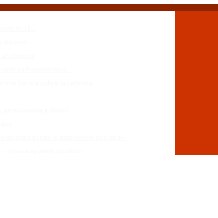
uelta de la…
io Alberto…
 el invierno
mientras Frigerio mira…
eresa García sobre la reforma
n, gastronomía y shows
adas
stamos entregando el patrimonio nacional»
r: «Es una apuesta jurídica»