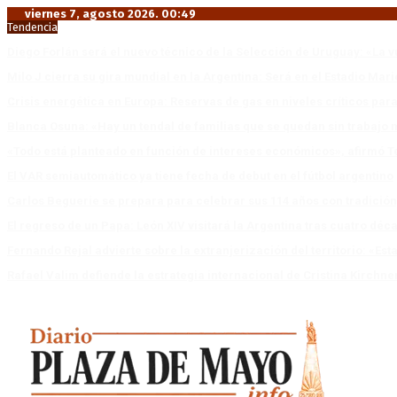
viernes 7, agosto 2026. 00:49
Tendencia
Diego Forlán será el nuevo técnico de la Selección de Uruguay: «La v
Milo J cierra su gira mundial en la Argentina: Será en el Estadio Mar
Crisis energética en Europa: Reservas de gas en niveles críticos para
Blanca Osuna: «Hay un tendal de familias que se quedan sin trabajo 
«Todo está planteado en función de intereses económicos», afirmó T
El VAR semiautomático ya tiene fecha de debut en el fútbol argentino
Carlos Beguerie se prepara para celebrar sus 114 años con tradició
El regreso de un Papa: León XIV visitará la Argentina tras cuatro déc
Fernando Rejal advierte sobre la extranjerización del territorio: «E
Rafael Valim defiende la estrategia internacional de Cristina Kirchne