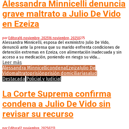
Alessandra Minnicelli denuncia
grave maltrato a Julio De Vido
en Ezeiza
por
Editora
16 noviembre, 2025
16 noviembre, 2025
0
275
Alessandra Minnicelli, esposa del exministro Julio De Vido,
denunció ante la prensa que su marido enfrenta condiciones de
detención extremas en Ezeiza, con alimentación inadecuada y sin
acceso a su medicación, poniendo en riesgo su vida....
Leer más
Alessandra Minnicelli
condena
Ezeiza
Julio De
Vido
maltrato
prisión
prisión domiciliaria
salud
Destacada
Policial y Judicial
La Corte Suprema confirma
condena a Julio De Vido sin
revisar su recurso
por
Editora
12 noviembre, 2025
0
213