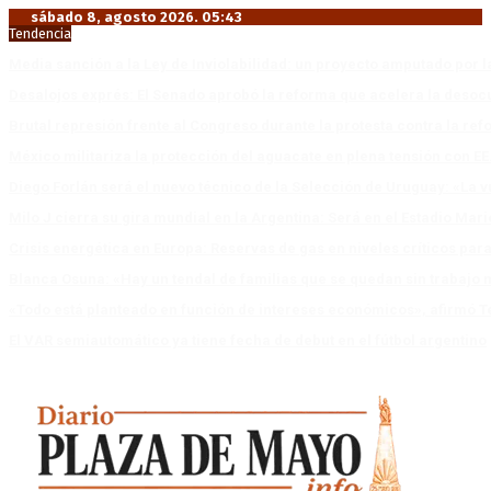
sábado 8, agosto 2026. 05:43
Tendencia
Media sanción a la Ley de Inviolabilidad: un proyecto amputado por l
Desalojos exprés: El Senado aprobó la reforma que acelera la deso
Brutal represión frente al Congreso durante la protesta contra la re
México militariza la protección del aguacate en plena tensión con EE
Diego Forlán será el nuevo técnico de la Selección de Uruguay: «La v
Milo J cierra su gira mundial en la Argentina: Será en el Estadio Mar
Crisis energética en Europa: Reservas de gas en niveles críticos para
Blanca Osuna: «Hay un tendal de familias que se quedan sin trabajo 
«Todo está planteado en función de intereses económicos», afirmó T
El VAR semiautomático ya tiene fecha de debut en el fútbol argentino