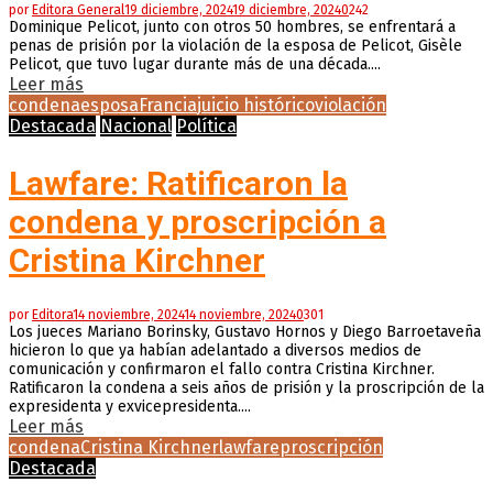
por
Editora General
19 diciembre, 2024
19 diciembre, 2024
0
242
Dominique Pelicot, junto con otros 50 hombres, se enfrentará a
penas de prisión por la violación de la esposa de Pelicot, Gisèle
Pelicot, que tuvo lugar durante más de una década....
Leer más
condena
esposa
Francia
juicio histórico
violación
Destacada
Nacional
Política
Lawfare: Ratificaron la
condena y proscripción a
Cristina Kirchner
por
Editora
14 noviembre, 2024
14 noviembre, 2024
0
301
Los jueces Mariano Borinsky, Gustavo Hornos y Diego Barroetaveña
hicieron lo que ya habían adelantado a diversos medios de
comunicación y confirmaron el fallo contra Cristina Kirchner.
Ratificaron la condena a seis años de prisión y la proscripción de la
expresidenta y exvicepresidenta....
Leer más
condena
Cristina Kirchner
lawfare
proscripción
Destacada