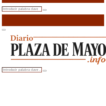
Search
Search
for:
Primary
Menu
Search
Search
for: