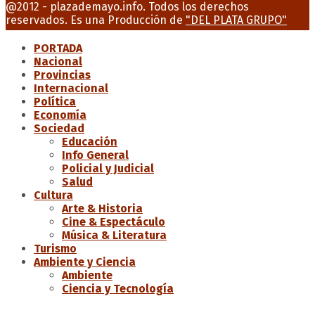
Facebook
Twitter
Instagram
Youtube
Email
@2012 - plazademayo.info. Todos los derechos
reservados. Es una Producción de
"DEL PLATA GRUPO"
PORTADA
Nacional
Provincias
Internacional
Política
Economía
Sociedad
Educación
Info General
Policial y Judicial
Salud
Cultura
Arte & Historia
Cine & Espectáculo
Música & Literatura
Turismo
Ambiente y Ciencia
Ambiente
Ciencia y Tecnología