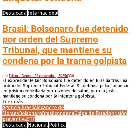
Destacada
Internacional
Brasil: Bolsonaro fue detenido
por orden del Supremo
Tribunal, que mantiene su
condena por la trama golpista
por
Editora General
22 noviembre, 2025
0
330
El expresidente Jair Bolsonaro fue detenido en Brasilia tras una
orden del Supremo Tribunal Federal. Su defensa pidió continuar
en prisión domiciliaria por razones de salud, pero la Justicia
mantiene su condena por la intentona golpista....
Leer más
Agencia Brasil
Alexandre de
Moraes
Bolsonaro
Brasil
condena
Golpe de Estado
prisión
preventiva
STF
Destacada
Nacional
Política