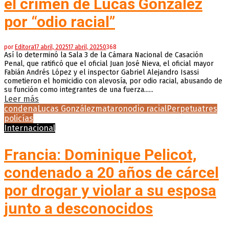
el crimen de Lucas González
por “odio racial”
por
Editora
17 abril, 2025
17 abril, 2025
0
368
Así lo determinó la Sala 3 de la Cámara Nacional de Casación
Penal, que ratificó que el oficial Juan José Nieva, el oficial mayor
Fabián Andrés López y el inspector Gabriel Alejandro Isassi
cometieron el homicidio con alevosía, por odio racial, abusando de
su función como integrantes de una fuerza......
Leer más
condena
Lucas González
mataron
odio racial
Perpetua
tres
policías
Internacional
Francia: Dominique Pelicot,
condenado a 20 años de cárcel
por drogar y violar a su esposa
junto a desconocidos