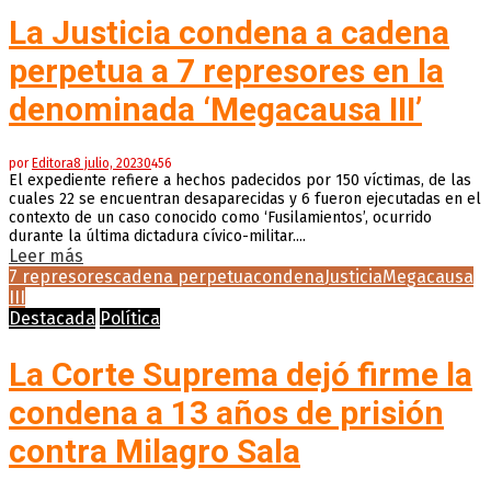
La Justicia condena a cadena
perpetua a 7 represores en la
denominada ‘Megacausa III’
por
Editora
8 julio, 2023
0
456
El expediente refiere a hechos padecidos por 150 víctimas, de las
cuales 22 se encuentran desaparecidas y 6 fueron ejecutadas en el
contexto de un caso conocido como ‘Fusilamientos’, ocurrido
durante la última dictadura cívico-militar....
Leer más
7 represores
cadena perpetua
condena
Justicia
Megacausa
III
Destacada
Política
La Corte Suprema dejó firme la
condena a 13 años de prisión
contra Milagro Sala