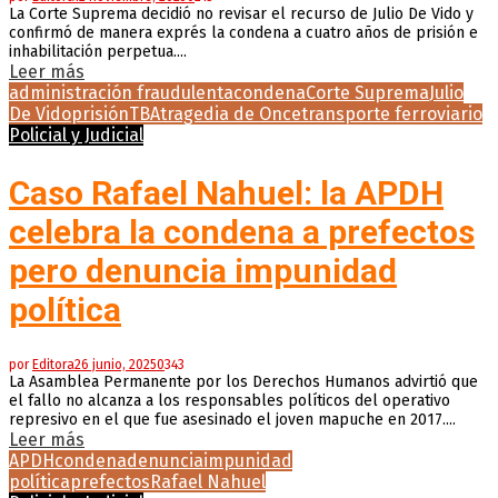
La Corte Suprema decidió no revisar el recurso de Julio De Vido y
confirmó de manera exprés la condena a cuatro años de prisión e
inhabilitación perpetua....
Leer más
administración fraudulenta
condena
Corte Suprema
Julio
De Vido
prisión
TBA
tragedia de Once
transporte ferroviario
Policial y Judicial
Caso Rafael Nahuel: la APDH
celebra la condena a prefectos
pero denuncia impunidad
política
por
Editora
26 junio, 2025
0
343
La Asamblea Permanente por los Derechos Humanos advirtió que
el fallo no alcanza a los responsables políticos del operativo
represivo en el que fue asesinado el joven mapuche en 2017....
Leer más
APDH
condena
denuncia
impunidad
política
prefectos
Rafael Nahuel