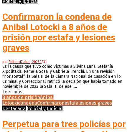
Policial y Judicial
Confirmaron la condena de
Anibal Lotocki a 8 años de
prisión por estafa y lesiones
graves
por
Editora
17 abril, 2025
0
231
Es la causa que tuvo como víctimas a Silvina Luna, Stefanía
Xipolitakis, Pamela Sosa, y Gabriela Trenchi. En una revisión
“horizontal”, la Sala II de la Cámara Nacional de Casación en lo
Criminal y Correccional ratificó la decisión que había tomado en
noviembre de 2023 la Sala III de ese......
Leer más
8 años de prisión
Aníbal
Lotocki
condena
Confirmaron
estafa
lesiones graves
Destacada
Policial y Judicial
Perpetua para tres policías por