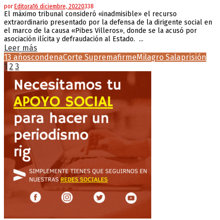
por
Editora
16 diciembre, 2022
0
338
El máximo tribunal consideró «inadmisible» el recurso
extraordinario presentado por la defensa de la dirigente social en
el marco de la causa «Pibes Villeros», donde se la acusó por
asociación ilícita y defraudación al Estado. ...
Leer más
13 años
condena
Corte Suprema
firme
Milagro Sala
prisión
Paginación
1
2
3
de
entradas