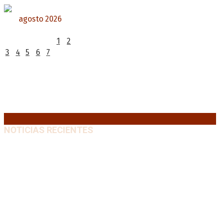
agosto 2026
L
M
X
J
V
S
D
1
2
3
4
5
6
7
8
9
10
11
12
13
14
15
16
17
18
19
20
21
22
23
24
25
26
27
28
29
30
31
« Jul
NOTICIAS RECIENTES
Media sanción a la Ley de Inviolabilidad: un proyecto
amputado por la presión social y el rechazo federal
7
agosto, 2026
Desalojos exprés: El Senado aprobó la reforma que
acelera la desocupación de inmuebles
7 agosto, 2026
Brutal represión frente al Congreso durante la
protesta contra la reforma de la propiedad privada
7 agosto, 2026