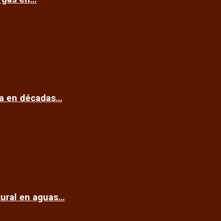
ca en décadas…
tural en aguas…