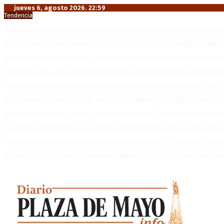
jueves 6, agosto 2026. 22:59
Tendencia
Diego Forlán será el nuevo técnico de la Selección de Uruguay: «La v
Milo J cierra su gira mundial en la Argentina: Será en el Estadio Mar
Crisis energética en Europa: Reservas de gas en niveles críticos para
Blanca Osuna: «Hay un tendal de familias que se quedan sin trabajo 
«Todo está planteado en función de intereses económicos», afirmó T
El VAR semiautomático ya tiene fecha de debut en el fútbol argentino
Carlos Beguerie se prepara para celebrar sus 114 años con tradició
El regreso de un Papa: León XIV visitará la Argentina tras cuatro déc
Fernando Rejal advierte sobre la extranjerización del territorio: «E
Rafael Valim defiende la estrategia internacional de Cristina Kirchne