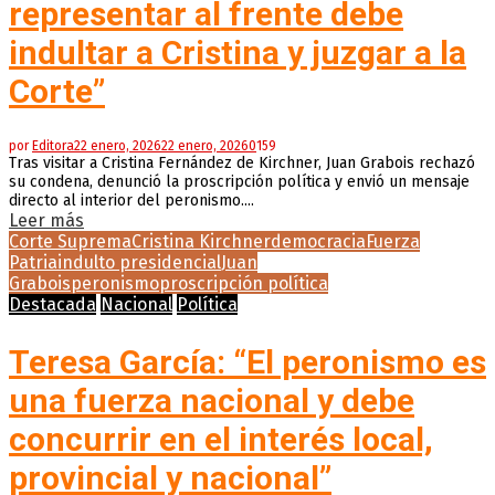
representar al frente debe
indultar a Cristina y juzgar a la
Corte”
por
Editora
22 enero, 2026
22 enero, 2026
0
159
Tras visitar a Cristina Fernández de Kirchner, Juan Grabois rechazó
su condena, denunció la proscripción política y envió un mensaje
directo al interior del peronismo....
Leer más
Corte Suprema
Cristina Kirchner
democracia
Fuerza
Patria
indulto presidencial
Juan
Grabois
peronismo
proscripción política
Destacada
Nacional
Política
Teresa García: “El peronismo es
una fuerza nacional y debe
concurrir en el interés local,
provincial y nacional”