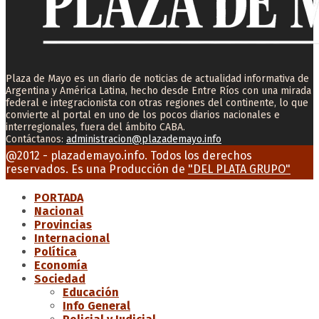
Plaza de Mayo es un diario de noticias de actualidad informativa de
Argentina y América Latina, hecho desde Entre Ríos con una mirada
federal e integracionista con otras regiones del continente, lo que
convierte al portal en uno de los pocos diarios nacionales e
interregionales, fuera del ámbito CABA.
Contáctanos:
administracion@plazademayo.info
Facebook
Twitter
Instagram
Youtube
Email
@2012 - plazademayo.info. Todos los derechos
reservados. Es una Producción de
"DEL PLATA GRUPO"
PORTADA
Nacional
Provincias
Internacional
Política
Economía
Sociedad
Educación
Info General