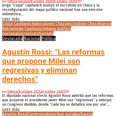
por
Editora General
28 octubre, 2025
28 octubre, 2025
0
323
Jorge “Coqui” Capitanich analizó el escrutinio en Chaco y la
reconfiguración del mapa político nacional tras una elección
milimétrica....
Leer más
Coqui Capitanich
elecciones Chaco
escrutinio Chaco
Fuerza
Patria
Jorge Capitanich
mapa político
nacional
peronismo
Senado
Destacada
Nacional
Política
Agustín Rossi: “Las reformas
que propone Milei son
regresivas y eliminan
derechos”
por
Editora
28 octubre, 2025
28 octubre, 2025
0
151
El diputado nacional electo Agustín Rossi advirtió que las reformas
que propone el presidente Javier Milei son “regresivas” y anticipó
un Congreso dividido, donde “cada ley se debatirá una por una”....
Leer más
Agustín Rossi
Congreso
derechos sociales
Fuerza