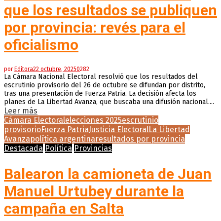
que los resultados se publiquen
por provincia: revés para el
oficialismo
por
Editora
22 octubre, 2025
0
282
La Cámara Nacional Electoral resolvió que los resultados del
escrutinio provisorio del 26 de octubre se difundan por distrito,
tras una presentación de Fuerza Patria. La decisión afecta los
planes de La Libertad Avanza, que buscaba una difusión nacional....
Leer más
Cámara Electoral
elecciones 2025
escrutinio
provisorio
Fuerza Patria
Justicia Electoral
La Libertad
Avanza
política argentina
resultados por provincia
Destacada
Política
Provincias
Balearon la camioneta de Juan
Manuel Urtubey durante la
campaña en Salta