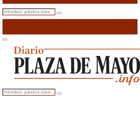
Search
Search
for:
Primary
Menu
Search
Search
for: