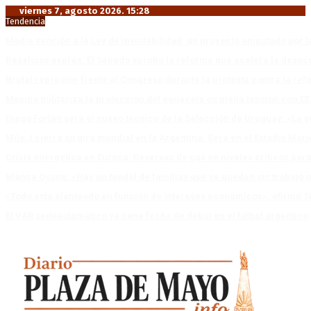
viernes 7, agosto 2026. 15:28
Tendencia
Media sanción a la Ley de Inviolabilidad: un proyecto amputado por l
Desalojos exprés: El Senado aprobó la reforma que acelera la deso
Brutal represión frente al Congreso durante la protesta contra la re
México militariza la protección del aguacate en plena tensión con EE
Diego Forlán será el nuevo técnico de la Selección de Uruguay: «La v
Milo J cierra su gira mundial en la Argentina: Será en el Estadio Mar
Crisis energética en Europa: Reservas de gas en niveles críticos para
Blanca Osuna: «Hay un tendal de familias que se quedan sin trabajo 
«Todo está planteado en función de intereses económicos», afirmó T
El VAR semiautomático ya tiene fecha de debut en el fútbol argentino