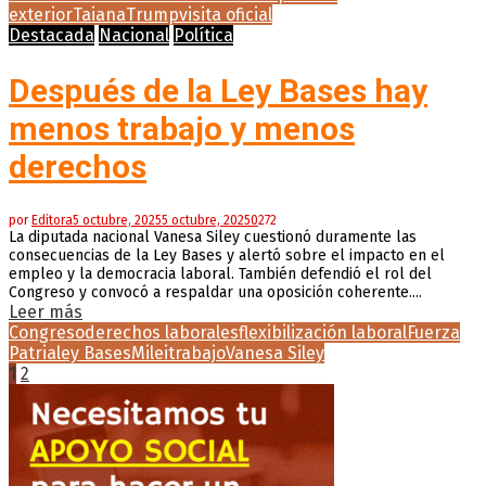
exterior
Taiana
Trump
visita oficial
Destacada
Nacional
Política
Después de la Ley Bases hay
menos trabajo y menos
derechos
por
Editora
5 octubre, 2025
5 octubre, 2025
0
272
La diputada nacional Vanesa Siley cuestionó duramente las
consecuencias de la Ley Bases y alertó sobre el impacto en el
empleo y la democracia laboral. También defendió el rol del
Congreso y convocó a respaldar una oposición coherente....
Leer más
Congreso
derechos laborales
flexibilización laboral
Fuerza
Patria
ley Bases
Milei
trabajo
Vanesa Siley
Paginación
1
2
de
entradas