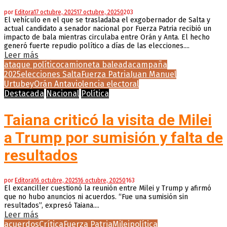
por
Editora
17 octubre, 2025
17 octubre, 2025
0
203
El vehículo en el que se trasladaba el exgobernador de Salta y
actual candidato a senador nacional por Fuerza Patria recibió un
impacto de bala mientras circulaba entre Orán y Anta. El hecho
generó fuerte repudio político a días de las elecciones....
Leer más
ataque político
camioneta baleada
campaña
2025
elecciones Salta
Fuerza Patria
Juan Manuel
Urtubey
Orán Anta
violencia electoral
Destacada
Nacional
Política
Taiana criticó la visita de Milei
a Trump por sumisión y falta de
resultados
por
Editora
16 octubre, 2025
16 octubre, 2025
0
163
El excanciller cuestionó la reunión entre Milei y Trump y afirmó
que no hubo anuncios ni acuerdos. “Fue una sumisión sin
resultados”, expresó Taiana....
Leer más
acuerdos
Crítica
Fuerza Patria
Milei
política