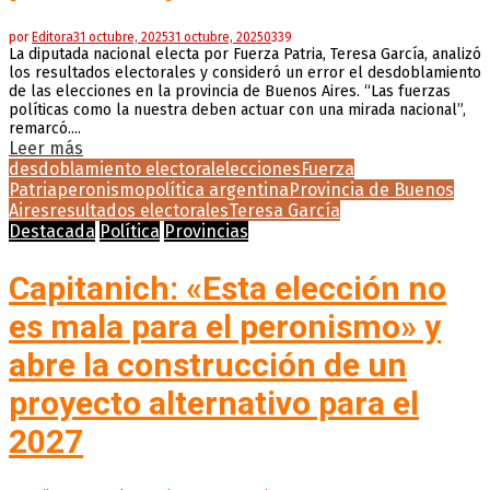
por
Editora
31 octubre, 2025
31 octubre, 2025
0
339
La diputada nacional electa por Fuerza Patria, Teresa García, analizó
los resultados electorales y consideró un error el desdoblamiento
de las elecciones en la provincia de Buenos Aires. “Las fuerzas
políticas como la nuestra deben actuar con una mirada nacional”,
remarcó....
Leer más
desdoblamiento electoral
elecciones
Fuerza
Patria
peronismo
política argentina
Provincia de Buenos
Aires
resultados electorales
Teresa García
Destacada
Política
Provincias
Capitanich: «Esta elección no
es mala para el peronismo» y
abre la construcción de un
proyecto alternativo para el
2027