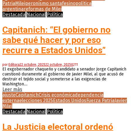
Patria
Milei
peronismo santafesino
política
argentina
reformas de Milei
Destacada
Nacional
Política
Capitanich: “El gobierno no
sabe qué hacer y por eso
recurre a Estados Unidos”
por
Editora
22 octubre, 2025
22 octubre, 2025
0
211
El exgobernador chaqueño y candidato a senador Jorge Capitanich
cuestionó duramente al gobierno de Javier Milei, al que acusó de
destruir el tejido social y someterse a las exigencias de
Washington....
Leer más
ajuste
Capitanich
Crisis económica
dependencia
externa
elecciones 2025
Estados Unidos
Fuerza Patria
Javier
Milei
Destacada
Nacional
Política
La Justicia electoral ordenó