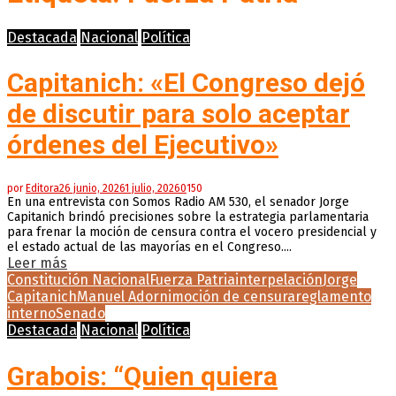
Destacada
Nacional
Política
Capitanich: «El Congreso dejó
de discutir para solo aceptar
órdenes del Ejecutivo»
por
Editora
26 junio, 2026
1 julio, 2026
0
150
En una entrevista con Somos Radio AM 530, el senador Jorge
Capitanich brindó precisiones sobre la estrategia parlamentaria
para frenar la moción de censura contra el vocero presidencial y
el estado actual de las mayorías en el Congreso....
Leer más
Constitución Nacional
Fuerza Patria
interpelación
Jorge
Capitanich
Manuel Adorni
moción de censura
reglamento
interno
Senado
Destacada
Nacional
Política
Grabois: “Quien quiera