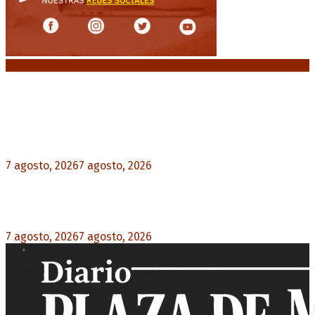
Noticias destacadas
Media sanción a la Ley de Inviolabilidad: un
proyecto amputado por la presión social y el
rechazo federal
7 agosto, 2026
7 agosto, 2026
0
Desalojos exprés: El Senado aprobó la reforma
que acelera la desocupación de inmuebles
7 agosto, 2026
7 agosto, 2026
0