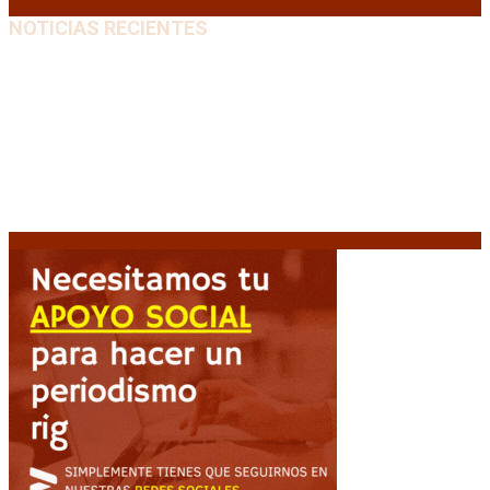
NOTICIAS RECIENTES
Media sanción a la Ley de Inviolabilidad: un proyecto
amputado por la presión social y el rechazo federal
7
agosto, 2026
Desalojos exprés: El Senado aprobó la reforma que
acelera la desocupación de inmuebles
7 agosto, 2026
Brutal represión frente al Congreso durante la
protesta contra la reforma de la propiedad privada
7 agosto, 2026