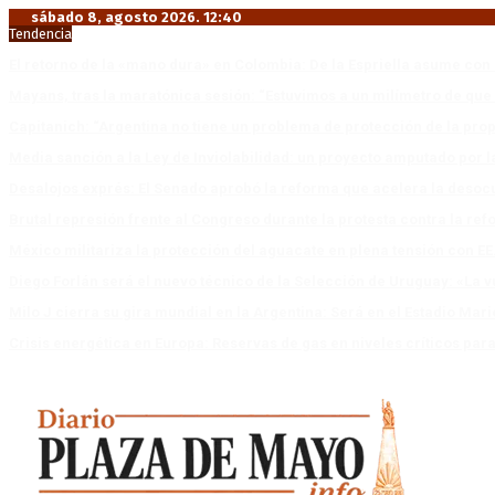
sábado 8, agosto 2026. 12:40
Tendencia
El retorno de la «mano dura» en Colombia: De la Espriella asume co
Mayans, tras la maratónica sesión: “Estuvimos a un milímetro de que 
Capitanich: “Argentina no tiene un problema de protección de la pro
Media sanción a la Ley de Inviolabilidad: un proyecto amputado por l
Desalojos exprés: El Senado aprobó la reforma que acelera la deso
Brutal represión frente al Congreso durante la protesta contra la re
México militariza la protección del aguacate en plena tensión con EE
Diego Forlán será el nuevo técnico de la Selección de Uruguay: «La v
Milo J cierra su gira mundial en la Argentina: Será en el Estadio Mar
Crisis energética en Europa: Reservas de gas en niveles críticos para