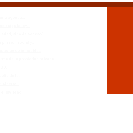
n una agenda…
se caiga la ley…
piedad, sino de acceso”
a presión social y…
cupación de inmuebles
forma de la propiedad privada
.UU.
uelta de la…
io Alberto…
 el invierno