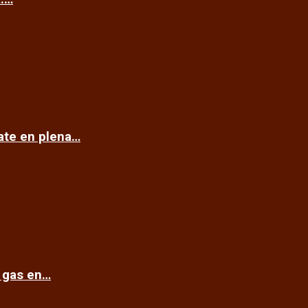
cate en plena…
e gas en…