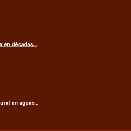
ca en décadas…
tural en aguas…