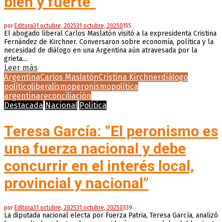
bien y fuerte”
por
Editora
31 octubre, 2025
31 octubre, 2025
0
155
El abogado liberal Carlos Maslatón visitó a la expresidenta Cristina
Fernández de Kirchner. Conversaron sobre economía, política y la
necesidad de diálogo en una Argentina aún atravesada por la
grieta....
Leer más
Argentina
Carlos Maslatón
Cristina Kirchner
diálogo
político
liberalismo
peronismo
política
argentina
reconciliación
Destacada
Nacional
Política
Teresa García: “El peronismo es
una fuerza nacional y debe
concurrir en el interés local,
provincial y nacional”
por
Editora
31 octubre, 2025
31 octubre, 2025
0
339
La diputada nacional electa por Fuerza Patria, Teresa García, analizó