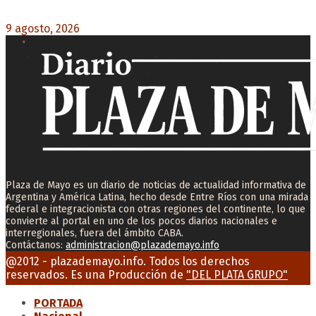
acceder a las facilidades de pago para los viajes
9 agosto, 2026
0
Plaza de Mayo es un diario de noticias de actualidad informativa de
Argentina y América Latina, hecho desde Entre Ríos con una mirada
federal e integracionista con otras regiones del continente, lo que
convierte al portal en uno de los pocos diarios nacionales e
interregionales, fuera del ámbito CABA.
Contáctanos:
administracion@plazademayo.info
Facebook
Twitter
Instagram
Youtube
Email
@2012 - plazademayo.info. Todos los derechos
reservados. Es una Producción de
"DEL PLATA GRUPO"
PORTADA