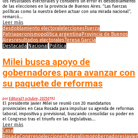
los resultados electorales y consideró un error el desdoblamiento
de las elecciones en la provincia de Buenos Aires. “Las fuerzas
políticas como la nuestra deben actuar con una mirada nacional”,
remarcó....
Leer más
desdoblamiento electoral
elecciones
Fuerza
Patria
peronismo
política argentina
Provincia de Buenos
Aires
resultados electorales
Teresa García
Destacada
Nacional
Política
Milei busca apoyo de
gobernadores para avanzar con
su paquete de reformas
por
Editora
31 octubre, 2025
0
192
El presidente Javier Milei se reunió con 20 mandatarios
provinciales en Casa Rosada para impulsar su agenda de reformas
laboral, impositiva y previsional, buscando consolidar su poder en
el Congreso tras el triunfo en las legislativas....
Leer más
Casa
Rosada
Congreso
elecciones
federalismo
gobernadores
Javier