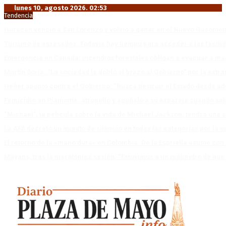
lunes 10, agosto 2026. 02:53
Tendencia
Huracán venció a San Lorenzo y volvió a ganar en el Nuevo Gasóme
Turismo de egresados: Todavía hay tiempo para acceder a las facili
Emergencia en Canadá: incendios forestales obligan a evacuar a má
Martín Soria: “La sociedad le dobló el brazo al Gobierno” por la extra
Heller apuntó contra el Gobierno: “Busca destruir el Estado desde ad
Femicidio en Piamonte: atropelló y apuñaló a su expareja cuando salí
“Michael”, la película sobre la vida de Michael Jackson, tendrá una 
La AFA decretó un minuto de silencio en todas las categorías por la 
El retorno de la «mano dura» en Colombia: De la Espriella asume co
Mayans, tras la maratónica sesión: “Estuvimos a un milímetro de que 