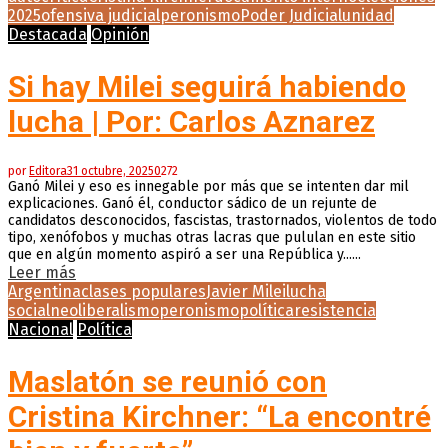
2025
ofensiva judicial
peronismo
Poder Judicial
unidad
Destacada
Opinión
Si hay Milei seguirá habiendo
lucha | Por: Carlos Aznarez
por
Editora
31 octubre, 2025
0
272
Ganó Milei y eso es innegable por más que se intenten dar mil
explicaciones. Ganó él, conductor sádico de un rejunte de
candidatos desconocidos, fascistas, trastornados, violentos de todo
tipo, xenófobos y muchas otras lacras que pululan en este sitio
que en algún momento aspiró a ser una República y......
Leer más
Argentina
clases populares
Javier Milei
lucha
social
neoliberalismo
peronismo
política
resistencia
Nacional
Política
Maslatón se reunió con
Cristina Kirchner: “La encontré