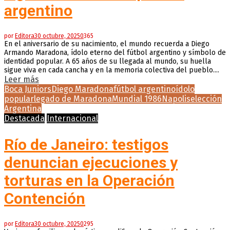
argentino
por
Editora
30 octubre, 2025
0
365
En el aniversario de su nacimiento, el mundo recuerda a Diego
Armando Maradona, ídolo eterno del fútbol argentino y símbolo de
identidad popular. A 65 años de su llegada al mundo, su huella
sigue viva en cada cancha y en la memoria colectiva del pueblo....
Leer más
Boca Juniors
Diego Maradona
fútbol argentino
ídolo
popular
legado de Maradona
Mundial 1986
Napoli
selección
Argentina
Destacada
Internacional
Río de Janeiro: testigos
denuncian ejecuciones y
torturas en la Operación
Contención
por
Editora
30 octubre, 2025
0
295