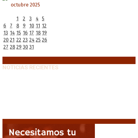
octubre 2025
L
M
X
J
V
S
D
1
2
3
4
5
6
7
8
9
10
11
12
13
14
15
16
17
18
19
20
21
22
23
24
25
26
27
28
29
30
31
« Sep
Nov »
NOTICIAS RECIENTES
Huracán venció a San Lorenzo y volvió a ganar en el
Nuevo Gasómetro después de 25 años
9 agosto, 2026
Turismo de egresados: Todavía hay tiempo para
acceder a las facilidades de pago para los viajes
9
agosto, 2026
Emergencia en Canadá: incendios forestales obligan
a evacuar a más de 20.000 personas
9 agosto, 2026