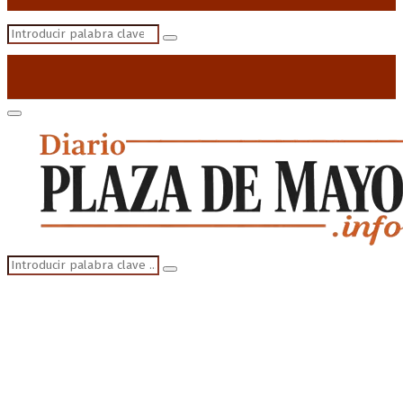
Search
Search
for:
Primary
Menu
Search
Search
for: