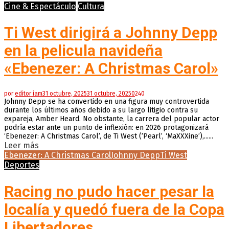
Cine & Espectáculo
Cultura
Ti West dirigirá a Johnny Depp
en la pelicula navideña
«Ebenezer: A Christmas Carol»
por
editor iam
31 octubre, 2025
31 octubre, 2025
0
240
Johnny Depp se ha convertido en una figura muy controvertida
durante los últimos años debido a su largo litigio contra su
expareja, Amber Heard. No obstante, la carrera del popular actor
podría estar ante un punto de inflexión: en 2026 protagonizará
‘Ebenezer: A Christmas Carol’, de Ti West (’Pearl’, ‘MaXXXine’),......
Leer más
Ebenezer: A Christmas Carol
Johnny Depp
Ti West
Deportes
Racing no pudo hacer pesar la
localía y quedó fuera de la Copa
Libertadores