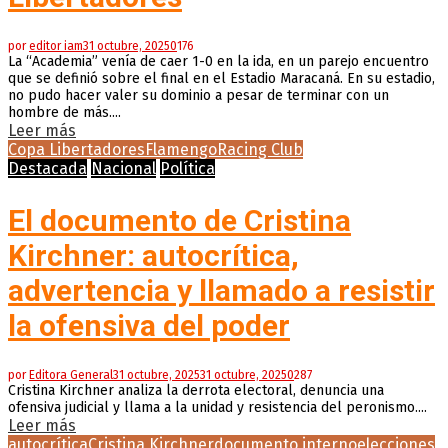
por
editor iam
31 octubre, 2025
0
176
La “Academia” venía de caer 1-0 en la ida, en un parejo encuentro
que se definió sobre el final en el Estadio Maracaná. En su estadio,
no pudo hacer valer su dominio a pesar de terminar con un
hombre de más....
Leer más
Copa Libertadores
Flamengo
Racing Club
Destacada
Nacional
Política
El documento de Cristina
Kirchner: autocrítica,
advertencia y llamado a resistir
la ofensiva del poder
por
Editora General
31 octubre, 2025
31 octubre, 2025
0
287
Cristina Kirchner analiza la derrota electoral, denuncia una
ofensiva judicial y llama a la unidad y resistencia del peronismo....
Leer más
autocrítica
Cristina Kirchner
documento interno
elecciones