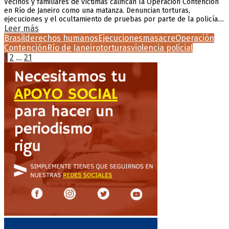
Vecinos y familiares de víctimas califican la Operación Contención
en Río de Janeiro como una matanza. Denuncian torturas,
ejecuciones y el ocultamiento de pruebas por parte de la policía....
Leer más
Brasil
derechos humanos
Ejecuciones
masacre
Operación
Contención
Río de Janeiro
torturas
violencia policial
Paginación
1
2
…
21
de
entradas